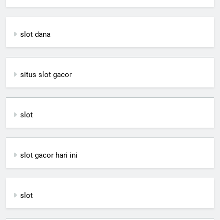
slot dana
situs slot gacor
slot
slot gacor hari ini
slot