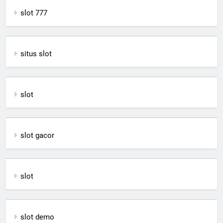
slot 777
situs slot
slot
slot gacor
slot
slot demo