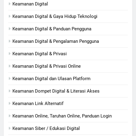
Keamanan Digital
Keamanan Digital & Gaya Hidup Teknologi
Keamanan Digital & Panduan Pengguna
Keamanan Digital & Pengalaman Pengguna
Keamanan Digital & Privasi
Keamanan Digital & Privasi Online
Keamanan Digital dan Ulasan Platform
Keamanan Dompet Digital & Literasi Akses
Keamanan Link Alternatif
Keamanan Online, Taruhan Online, Panduan Login
Keamanan Siber / Edukasi Digital