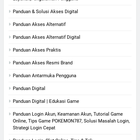
Panduan & Solusi Akses Digital
Panduan Akses Alternatif
Panduan Akses Alternatif Digital
Panduan Akses Praktis
Panduan Akses Resmi Brand
Panduan Antarmuka Pengguna
Panduan Digital
Panduan Digital | Edukasi Game
Panduan Login Akun, Keamanan Akun, Tutorial Game
Online, Tips Game POKEMON787, Solusi Masalah Login,
Strategi Login Cepat