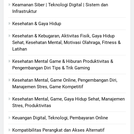
Keamanan Siber | Teknologi Digital | Sistem dan
Infrastruktur
Kesehatan & Gaya Hidup
Kesehatan & Kebugaran, Aktivitas Fisik, Gaya Hidup
Sehat, Kesehatan Mental, Motivasi Olahraga, Fitness &
Latihan
Kesehatan Mental Game & Hiburan Produktivitas &
Pengembangan Diri Tips & Trik Gaming
Kesehatan Mental, Game Online, Pengembangan Diri,
Manajemen Stres, Game Kompetitif
Kesehatan Mental, Game, Gaya Hidup Sehat, Manajemen
Stres, Produktivitas
Keuangan Digital, Teknologi, Pembayaran Online
Kompatibilitas Perangkat dan Akses Alternatif