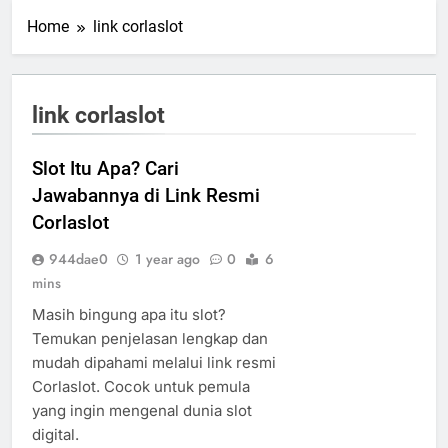
Home
link corlaslot
link corlaslot
Slot Itu Apa? Cari
Jawabannya di Link Resmi
Corlaslot
944dae0
1 year ago
0
6
mins
Masih bingung apa itu slot?
Temukan penjelasan lengkap dan
mudah dipahami melalui link resmi
Corlaslot. Cocok untuk pemula
yang ingin mengenal dunia slot
digital.