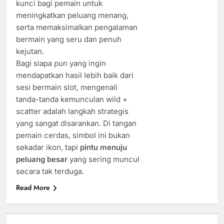
kunci bagi pemain untuk
meningkatkan peluang menang,
serta memaksimalkan pengalaman
bermain yang seru dan penuh
kejutan.
Bagi siapa pun yang ingin
mendapatkan hasil lebih baik dari
sesi bermain slot, mengenali
tanda-tanda kemunculan wild +
scatter adalah langkah strategis
yang sangat disarankan. Di tangan
pemain cerdas, simbol ini bukan
sekadar ikon, tapi
pintu menuju
peluang besar
yang sering muncul
secara tak terduga.
Read More