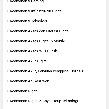
Keamanan & Gaming
Keamanan & Infrastruktur Digital
Keamanan & Teknologi
Keamanan Akses dan Literasi Digital
Keamanan Akses Digital & Mobile
Keamanan Akses WiFi Publik
Keamanan Akun Digital
Keamanan Akun, Panduan Pengguna, Horas88
Keamanan Aplikasi Web
Keamanan Digital
Keamanan Digital & Gaya Hidup Teknologi