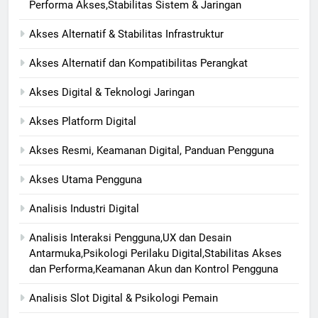
Performa Akses,Stabilitas Sistem & Jaringan
Akses Alternatif & Stabilitas Infrastruktur
Akses Alternatif dan Kompatibilitas Perangkat
Akses Digital & Teknologi Jaringan
Akses Platform Digital
Akses Resmi, Keamanan Digital, Panduan Pengguna
Akses Utama Pengguna
Analisis Industri Digital
Analisis Interaksi Pengguna,UX dan Desain
Antarmuka,Psikologi Perilaku Digital,Stabilitas Akses
dan Performa,Keamanan Akun dan Kontrol Pengguna
Analisis Slot Digital & Psikologi Pemain