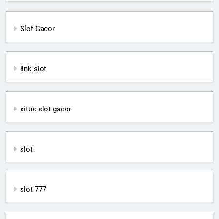
Slot Gacor
link slot
situs slot gacor
slot
slot 777