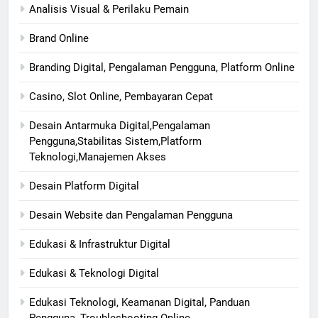
Analisis Visual & Perilaku Pemain
Brand Online
Branding Digital, Pengalaman Pengguna, Platform Online
Casino, Slot Online, Pembayaran Cepat
Desain Antarmuka Digital,Pengalaman
Pengguna,Stabilitas Sistem,Platform
Teknologi,Manajemen Akses
Desain Platform Digital
Desain Website dan Pengalaman Pengguna
Edukasi & Infrastruktur Digital
Edukasi & Teknologi Digital
Edukasi Teknologi, Keamanan Digital, Panduan
Pengguna, Troubleshooting Online