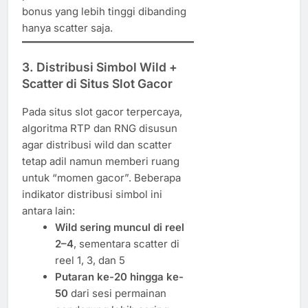
bonus yang lebih tinggi dibanding
hanya scatter saja.
3.
Distribusi Simbol Wild +
Scatter di Situs Slot Gacor
Pada situs slot gacor terpercaya,
algoritma RTP dan RNG disusun
agar distribusi wild dan scatter
tetap adil namun memberi ruang
untuk “momen gacor”. Beberapa
indikator distribusi simbol ini
antara lain:
Wild sering muncul di reel
2–4
, sementara scatter di
reel 1, 3, dan 5
Putaran ke-20 hingga ke-
50
dari sesi permainan