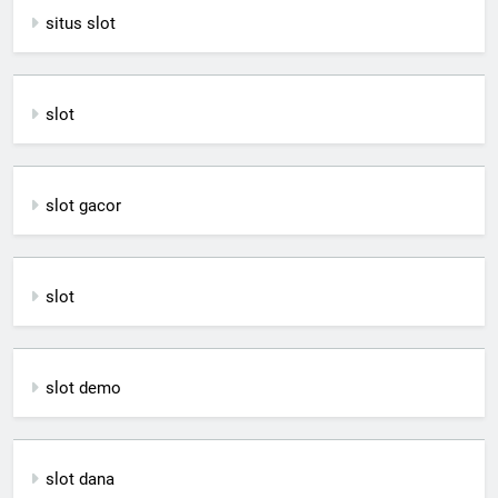
situs slot
slot
slot gacor
slot
slot demo
slot dana