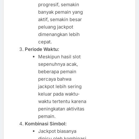
progresif, semakin
banyak pemain yang
aktif, semakin besar
peluang jackpot
dimenangkan lebih
cepat.
Periode Waktu:
Meskipun hasil slot
sepenuhnya acak,
beberapa pemain
percaya bahwa
jackpot lebih sering
keluar pada waktu-
waktu tertentu karena
peningkatan aktivitas
pemain.
Kombinasi Simbol:
Jackpot biasanya
dipicu oleh kombinasi