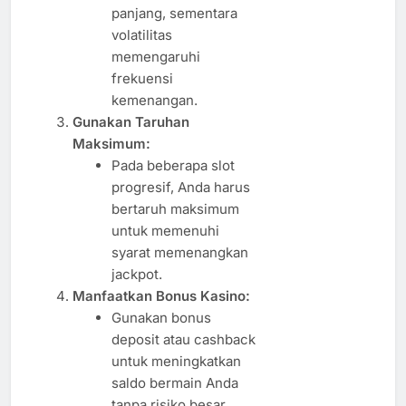
panjang, sementara
volatilitas
memengaruhi
frekuensi
kemenangan.
Gunakan Taruhan
Maksimum:
Pada beberapa slot
progresif, Anda harus
bertaruh maksimum
untuk memenuhi
syarat memenangkan
jackpot.
Manfaatkan Bonus Kasino:
Gunakan bonus
deposit atau cashback
untuk meningkatkan
saldo bermain Anda
tanpa risiko besar.