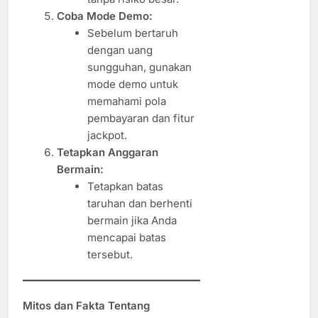
Coba Mode Demo:
Sebelum bertaruh
dengan uang
sungguhan, gunakan
mode demo untuk
memahami pola
pembayaran dan fitur
jackpot.
Tetapkan Anggaran
Bermain:
Tetapkan batas
taruhan dan berhenti
bermain jika Anda
mencapai batas
tersebut.
Mitos dan Fakta Tentang