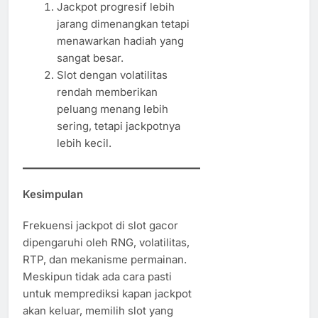
Jackpot progresif lebih
jarang dimenangkan tetapi
menawarkan hadiah yang
sangat besar.
Slot dengan volatilitas
rendah memberikan
peluang menang lebih
sering, tetapi jackpotnya
lebih kecil.
Kesimpulan
Frekuensi jackpot di slot gacor
dipengaruhi oleh RNG, volatilitas,
RTP, dan mekanisme permainan.
Meskipun tidak ada cara pasti
untuk memprediksi kapan jackpot
akan keluar, memilih slot yang