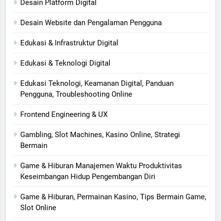
Desain Platform Digital
Desain Website dan Pengalaman Pengguna
Edukasi & Infrastruktur Digital
Edukasi & Teknologi Digital
Edukasi Teknologi, Keamanan Digital, Panduan
Pengguna, Troubleshooting Online
Frontend Engineering & UX
Gambling, Slot Machines, Kasino Online, Strategi
Bermain
Game & Hiburan Manajemen Waktu Produktivitas
Keseimbangan Hidup Pengembangan Diri
Game & Hiburan, Permainan Kasino, Tips Bermain Game,
Slot Online