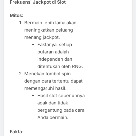
Frekuensi Jackpot di Slot
Mitos:
Bermain lebih lama akan
meningkatkan peluang
menang jackpot.
Faktanya, setiap
putaran adalah
independen dan
ditentukan oleh RNG.
Menekan tombol spin
dengan cara tertentu dapat
memengaruhi hasil.
Hasil slot sepenuhnya
acak dan tidak
bergantung pada cara
Anda bermain.
Fakta: