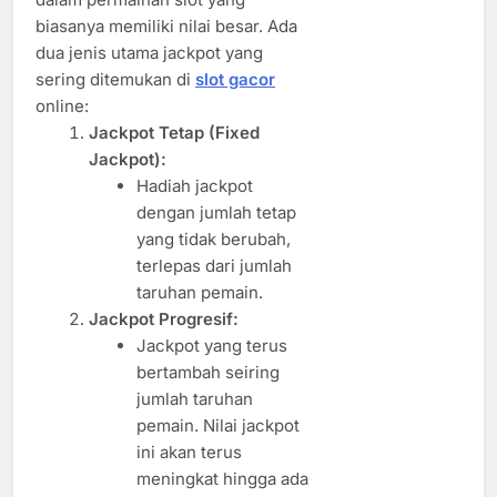
biasanya memiliki nilai besar. Ada
dua jenis utama jackpot yang
sering ditemukan di
slot gacor
online:
Jackpot Tetap (Fixed
Jackpot):
Hadiah jackpot
dengan jumlah tetap
yang tidak berubah,
terlepas dari jumlah
taruhan pemain.
Jackpot Progresif:
Jackpot yang terus
bertambah seiring
jumlah taruhan
pemain. Nilai jackpot
ini akan terus
meningkat hingga ada