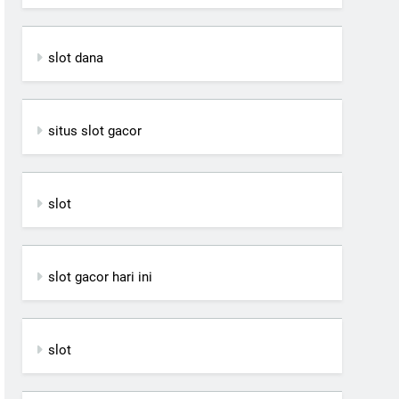
slot dana
situs slot gacor
slot
slot gacor hari ini
slot