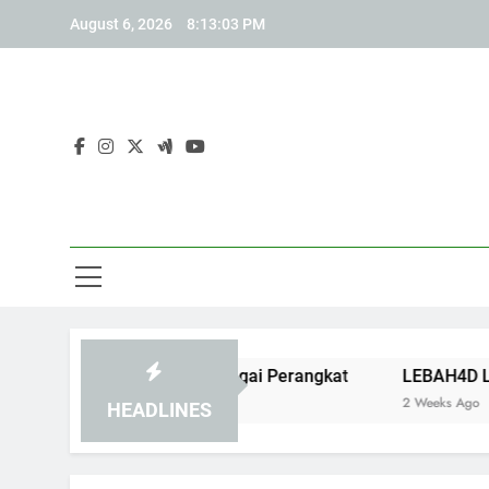
Skip
August 6, 2026
8:13:04 PM
to
content
Mos
Sewa Prop
es Stabil di Berbagai Perangkat
LEBAH4D Link Alternati
2 Weeks Ago
HEADLINES