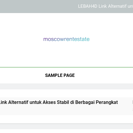
LEBAH4D Link Alternatif un
KAYA787 Login dengan Tampila
Cara Meningkatkan Kenyama
EDWINSLOT Link Alternatif unt
cow Rent Estate
LEBAH4D Link Alternatif un
erti Berkualitas Di Moskow Dengan Layanan Dari Moscow Rent 
KAYA787 Login dengan Tampila
SAMPLE PAGE
Cara Meningkatkan Kenyama
f untuk Akses Stabil di Berbagai Perangkat
KAYA787 Log
3 Weeks Ago