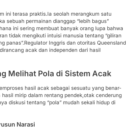
 ini terasa praktis.Ia seolah merangkum satu
ka sebuah permainan dianggap “lebih bagus”
hana ini sering membuat banyak orang lupa bahwa
n tidak mengikuti intuisi manusia tentang “giliran
g panas”.Regulator Inggris dan otoritas Queensland
rancang acak dan independen dari hasil
 Melihat Pola di Sistem Acak
memproses hasil acak sebagai sesuatu yang benar-
 hasil mirip dalam rentang pendek,otak cenderung
ya diskusi tentang “pola” mudah sekali hidup di
usun Narasi