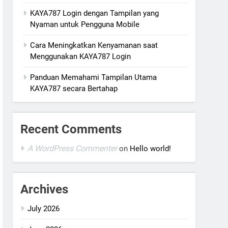
KAYA787 Login dengan Tampilan yang
Nyaman untuk Pengguna Mobile
Cara Meningkatkan Kenyamanan saat
Menggunakan KAYA787 Login
Panduan Memahami Tampilan Utama
KAYA787 secara Bertahap
Recent Comments
A WordPress Commenter
on
Hello world!
Archives
July 2026