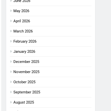
June 2026
May 2026
April 2026
March 2026
February 2026
January 2026
December 2025
November 2025
October 2025
September 2025
August 2025