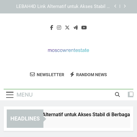
Skip
KAYA787 Login dengan Tampilan yang Nyaman
to
untuk Pengguna Mobile
content
Cara Meningkatkan Kenyamanan saat
Menggunakan KAYA787 Login
EDWINSLOT Link Alternatif untuk Akses Stabil di
Berbagai Perangkat
LEBAH4D Link Alternatif untuk Akses Stabil di
Berbagai Perangkat
KAYA787 Login dengan Tampilan yang Nyaman
untuk Pengguna Mobile
Moscow Rent
Sewa Properti Berkualitas Di Moskow
Cara Meningkatkan Kenyamanan saat
NEWSLETTER
RANDOM NEWS
Estate
Menggunakan KAYA787 Login
Dengan Layanan Dari Moscow Rent Estate.
MENU
WINSLOT Link Alternatif untuk Akses Stabil di Berbagai Peran
HEADLINES
Weeks Ago