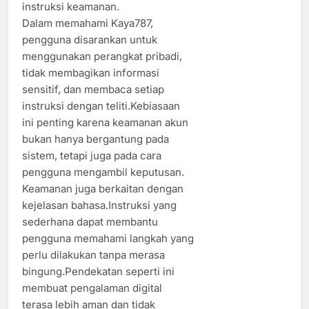
instruksi keamanan.
Dalam memahami Kaya787,
pengguna disarankan untuk
menggunakan perangkat pribadi,
tidak membagikan informasi
sensitif, dan membaca setiap
instruksi dengan teliti.Kebiasaan
ini penting karena keamanan akun
bukan hanya bergantung pada
sistem, tetapi juga pada cara
pengguna mengambil keputusan.
Keamanan juga berkaitan dengan
kejelasan bahasa.Instruksi yang
sederhana dapat membantu
pengguna memahami langkah yang
perlu dilakukan tanpa merasa
bingung.Pendekatan seperti ini
membuat pengalaman digital
terasa lebih aman dan tidak