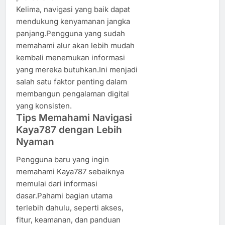
Kelima, navigasi yang baik dapat
mendukung kenyamanan jangka
panjang.Pengguna yang sudah
memahami alur akan lebih mudah
kembali menemukan informasi
yang mereka butuhkan.Ini menjadi
salah satu faktor penting dalam
membangun pengalaman digital
yang konsisten.
Tips Memahami Navigasi
Kaya787 dengan Lebih
Nyaman
Pengguna baru yang ingin
memahami Kaya787 sebaiknya
memulai dari informasi
dasar.Pahami bagian utama
terlebih dahulu, seperti akses,
fitur, keamanan, dan panduan