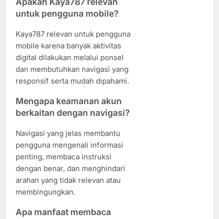
Apakah Kaya787 relevan
untuk pengguna mobile?
Kaya787 relevan untuk pengguna
mobile karena banyak aktivitas
digital dilakukan melalui ponsel
dan membutuhkan navigasi yang
responsif serta mudah dipahami.
Mengapa keamanan akun
berkaitan dengan navigasi?
Navigasi yang jelas membantu
pengguna mengenali informasi
penting, membaca instruksi
dengan benar, dan menghindari
arahan yang tidak relevan atau
membingungkan.
Apa manfaat membaca