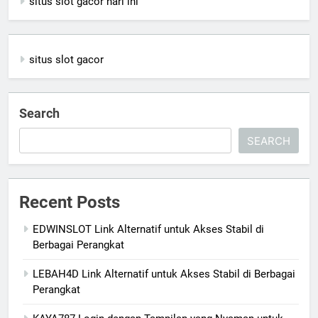
situs slot gacor hari ini
situs slot gacor
Search
SEARCH
Recent Posts
EDWINSLOT Link Alternatif untuk Akses Stabil di
Berbagai Perangkat
LEBAH4D Link Alternatif untuk Akses Stabil di Berbagai
Perangkat