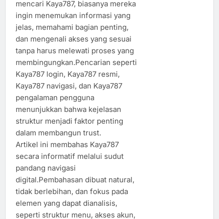
mencari Kaya787, biasanya mereka
ingin menemukan informasi yang
jelas, memahami bagian penting,
dan mengenali akses yang sesuai
tanpa harus melewati proses yang
membingungkan.Pencarian seperti
Kaya787 login, Kaya787 resmi,
Kaya787 navigasi, dan Kaya787
pengalaman pengguna
menunjukkan bahwa kejelasan
struktur menjadi faktor penting
dalam membangun trust.
Artikel ini membahas Kaya787
secara informatif melalui sudut
pandang navigasi
digital.Pembahasan dibuat natural,
tidak berlebihan, dan fokus pada
elemen yang dapat dianalisis,
seperti struktur menu, akses akun,