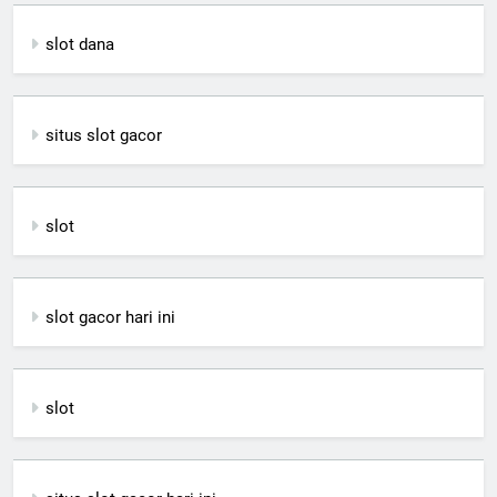
slot dana
situs slot gacor
slot
slot gacor hari ini
slot