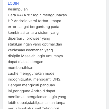
LOGIN
Kesimpulan
Cara KAYA787 login menggunakan
HP Android versi terbaru tanpa
error sangat bergantung pada
kombinasi antara sistem yang
diperbarui,browser yang
stabil,jaringan yang optimal,dan
kebiasaan keamanan yang
disiplin.Masalah login umumnya
dapat diatasi dengan
membersihkan
cache,menggunakan mode
incognito,atau mengganti DNS.
Dengan mengikuti panduan
ini,pengguna Android dapat
menikmati pengalaman login yang
lebih cepat,stabil,dan aman tanpa
perlu langkah rumit.Teknologi