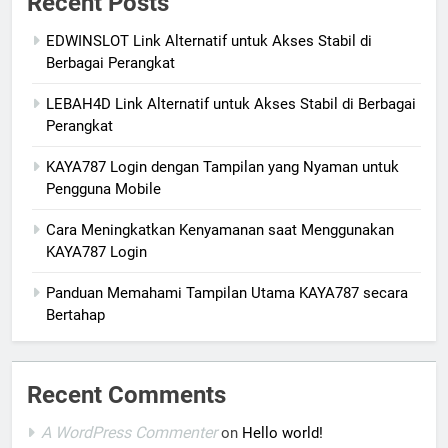
Recent Posts
EDWINSLOT Link Alternatif untuk Akses Stabil di
Berbagai Perangkat
LEBAH4D Link Alternatif untuk Akses Stabil di Berbagai
Perangkat
KAYA787 Login dengan Tampilan yang Nyaman untuk
Pengguna Mobile
Cara Meningkatkan Kenyamanan saat Menggunakan
KAYA787 Login
Panduan Memahami Tampilan Utama KAYA787 secara
Bertahap
Recent Comments
A WordPress Commenter
on
Hello world!