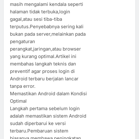
masih mengalami kendala seperti
halaman tidak terbuka,login
gagal,atau sesi tiba-tiba
terputus.Penyebabnya sering kali
bukan pada server,melainkan pada
pengaturan
perangkat,jaringan,atau browser
yang kurang optimal.Artikel ini
membahas langkah teknis dan
preventif agar proses login di
Android terbaru berjalan lancar
tanpa error.
Memastikan Android dalam Kondisi
Optimal
Langkah pertama sebelum login
adalah memastikan sistem Android
sudah diperbarui ke versi
terbaru.Pembaruan sistem
biasanya membawa peningkatan