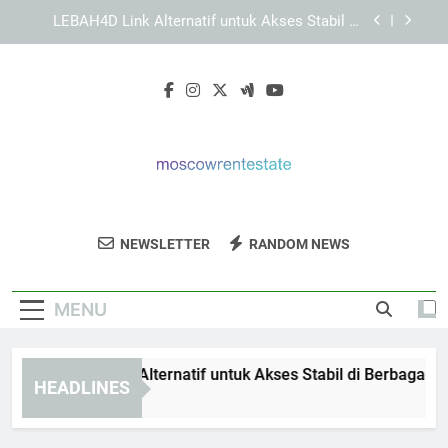
Skip
KAYA787 Login dengan Tampilan yang Nyaman
to
untuk Pengguna Mobile
content
Cara Meningkatkan Kenyamanan saat
Menggunakan KAYA787 Login
EDWINSLOT Link Alternatif untuk Akses Stabil di
Berbagai Perangkat
LEBAH4D Link Alternatif untuk Akses Stabil di
Berbagai Perangkat
KAYA787 Login dengan Tampilan yang Nyaman
untuk Pengguna Mobile
Moscow Rent
Sewa Properti Berkualitas Di Moskow
Cara Meningkatkan Kenyamanan saat
NEWSLETTER
RANDOM NEWS
Estate
Menggunakan KAYA787 Login
Dengan Layanan Dari Moscow Rent Estate.
MENU
WINSLOT Link Alternatif untuk Akses Stabil di Berbagai Pera
HEADLINES
Weeks Ago