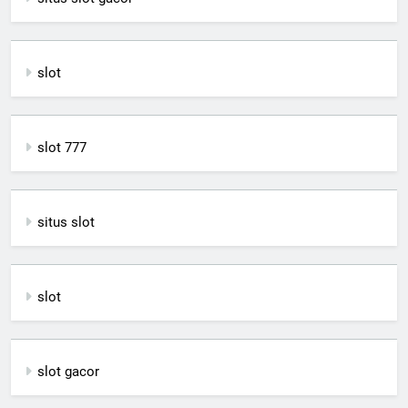
slot
slot 777
situs slot
slot
slot gacor