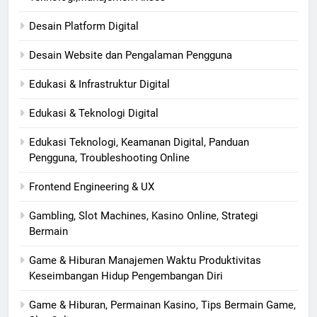
Desain Platform Digital
Desain Website dan Pengalaman Pengguna
Edukasi & Infrastruktur Digital
Edukasi & Teknologi Digital
Edukasi Teknologi, Keamanan Digital, Panduan
Pengguna, Troubleshooting Online
Frontend Engineering & UX
Gambling, Slot Machines, Kasino Online, Strategi
Bermain
Game & Hiburan Manajemen Waktu Produktivitas
Keseimbangan Hidup Pengembangan Diri
Game & Hiburan, Permainan Kasino, Tips Bermain Game,