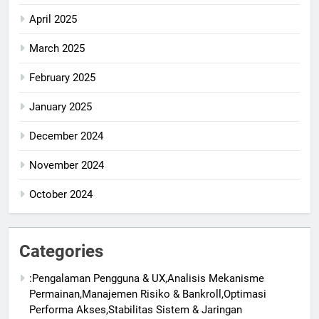
April 2025
March 2025
February 2025
January 2025
December 2024
November 2024
October 2024
Categories
:Pengalaman Pengguna & UX,Analisis Mekanisme
Permainan,Manajemen Risiko & Bankroll,Optimasi
Performa Akses,Stabilitas Sistem & Jaringan