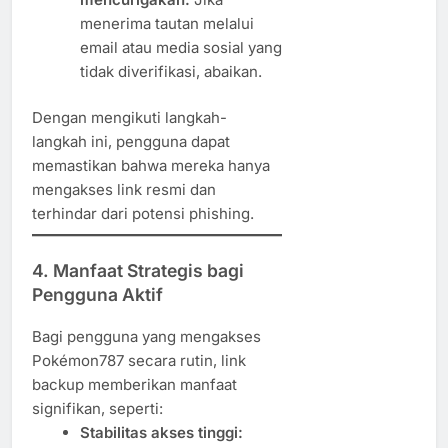
menerima tautan melalui
email atau media sosial yang
tidak diverifikasi, abaikan.
Dengan mengikuti langkah-
langkah ini, pengguna dapat
memastikan bahwa mereka hanya
mengakses link resmi dan
terhindar dari potensi phishing.
4. Manfaat Strategis bagi
Pengguna Aktif
Bagi pengguna yang mengakses
Pokémon787 secara rutin, link
backup memberikan manfaat
signifikan, seperti:
Stabilitas akses tinggi: