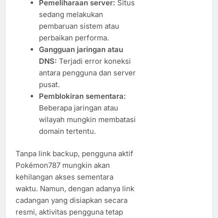
Pemeliharaan server:
Situs
sedang melakukan
pembaruan sistem atau
perbaikan performa.
Gangguan jaringan atau
DNS:
Terjadi error koneksi
antara pengguna dan server
pusat.
Pemblokiran sementara:
Beberapa jaringan atau
wilayah mungkin membatasi
domain tertentu.
Tanpa link backup, pengguna aktif
Pokémon787 mungkin akan
kehilangan akses sementara
waktu. Namun, dengan adanya link
cadangan yang disiapkan secara
resmi, aktivitas pengguna tetap