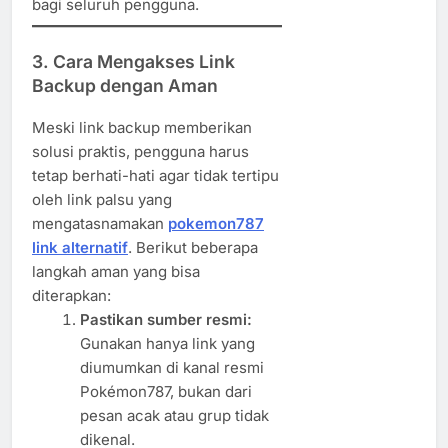
bagi seluruh pengguna.
3. Cara Mengakses Link
Backup dengan Aman
Meski link backup memberikan
solusi praktis, pengguna harus
tetap berhati-hati agar tidak tertipu
oleh link palsu yang
mengatasnamakan
pokemon787
link alternatif
. Berikut beberapa
langkah aman yang bisa
diterapkan:
Pastikan sumber resmi:
Gunakan hanya link yang
diumumkan di kanal resmi
Pokémon787, bukan dari
pesan acak atau grup tidak
dikenal.