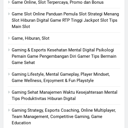
Game Online, Slot Terpercaya, Promo dan Bonus
Game Slot Online Panduan Pemula Slot Strategi Menang
Slot Hiburan Digital Game RTP Tinggi Jackpot Slot Tips
Main Slot
Game, Hiburan, Slot
Gaming & Esports Kesehatan Mental Digital Psikologi
Pemain Game Pengembangan Diri Gamer Tips Bermain
Game Sehat
Gaming Lifestyle, Mental Gameplay, Player Mindset,
Game Wellness, Enjoyment & Fun Playstyle
Gaming Sehat Manajemen Waktu Kesejahteraan Mental
Tips Produktivitas Hiburan Digital
Gaming Strategy, Esports Coaching, Online Multiplayer,
Team Management, Competitive Gaming, Game
Education