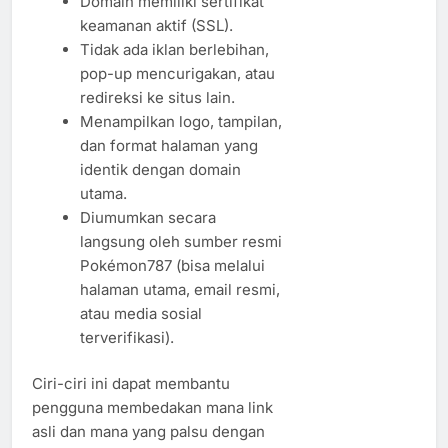
Domain memiliki sertifikat
keamanan aktif (SSL).
Tidak ada iklan berlebihan,
pop-up mencurigakan, atau
redireksi ke situs lain.
Menampilkan logo, tampilan,
dan format halaman yang
identik dengan domain
utama.
Diumumkan secara
langsung oleh sumber resmi
Pokémon787 (bisa melalui
halaman utama, email resmi,
atau media sosial
terverifikasi).
Ciri-ciri ini dapat membantu
pengguna membedakan mana link
asli dan mana yang palsu dengan