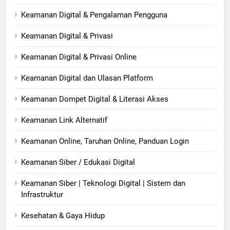
Keamanan Digital & Pengalaman Pengguna
Keamanan Digital & Privasi
Keamanan Digital & Privasi Online
Keamanan Digital dan Ulasan Platform
Keamanan Dompet Digital & Literasi Akses
Keamanan Link Alternatif
Keamanan Online, Taruhan Online, Panduan Login
Keamanan Siber / Edukasi Digital
Keamanan Siber | Teknologi Digital | Sistem dan
Infrastruktur
Kesehatan & Gaya Hidup