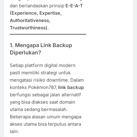
dan berlandaskan prinsip
E-E-A-T
(Experience, Expertise,
Authoritativeness,
Trustworthiness)
.
1. Mengapa Link Backup
Diperlukan?
Setiap platform digital modern
pasti memiliki strategi untuk
mengatasi risiko downtime. Dalam
konteks Pokémon787,
link backup
berfungsi sebagai jalan alternatif
yang bisa diakses saat domain
utama sedang bermasalah.
Beberapa alasan umum mengapa
akses utama bisa terputus antara
lain: