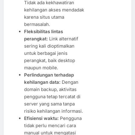
Tidak ada kekhawatiran
kehilangan akses mendadak
karena situs utama
bermasalah.
Fleksibilitas lintas
perangkat:
Link alternatif
sering kali dioptimalkan
untuk berbagai jenis
perangkat, baik desktop
maupun mobile.
Perlindungan terhadap
kehilangan data:
Dengan
domain backup, aktivitas
pengguna tetap tercatat di
server yang sama tanpa
risiko kehilangan informasi.
Efisiensi waktu:
Pengguna
tidak perlu mencari cara
manual untuk mengatasi