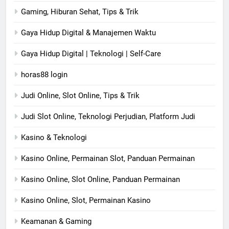
Gaming, Hiburan Sehat, Tips & Trik
Gaya Hidup Digital & Manajemen Waktu
Gaya Hidup Digital | Teknologi | Self-Care
horas88 login
Judi Online, Slot Online, Tips & Trik
Judi Slot Online, Teknologi Perjudian, Platform Judi
Kasino & Teknologi
Kasino Online, Permainan Slot, Panduan Permainan
Kasino Online, Slot Online, Panduan Permainan
Kasino Online, Slot, Permainan Kasino
Keamanan & Gaming