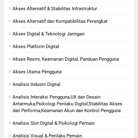
Akses Alternatif & Stabilitas Infrastruktur
Akses Alternatif dan Kompatibilitas Perangkat
Akses Digital & Teknologi Jaringan
Akses Platform Digital
Akses Resmi, Keamanan Digital, Panduan Pengguna
Akses Utama Pengguna
Analisis Industri Digital
Analisis Interaksi Pengguna,UX dan Desain
Antarmuka,Psikologi Perilaku Digital,Stabilitas Akses
dan Performa,Keamanan Akun dan Kontrol Pengguna
Analisis Slot Digital & Psikologi Pemain
Analisis Visual & Perilaku Pemain