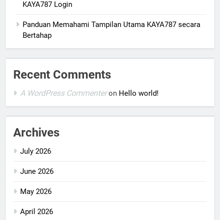
KAYA787 Login
Panduan Memahami Tampilan Utama KAYA787 secara
Bertahap
Recent Comments
A WordPress Commenter
on
Hello world!
Archives
July 2026
June 2026
May 2026
April 2026