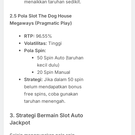
menaikkan taruhan sedikit.
2.5 Pola Slot The Dog House
Megaways (Pragmatic Play)
RTP:
96.55%
Volatilitas:
Tinggi
Pola Spin:
50 Spin Auto (taruhan
kecil dulu)
20 Spin Manual
Strategi:
Jika dalam 50 spin
belum mendapatkan bonus
free spins, coba gunakan
taruhan menengah.
3. Strategi Bermain Slot Auto
Jackpot