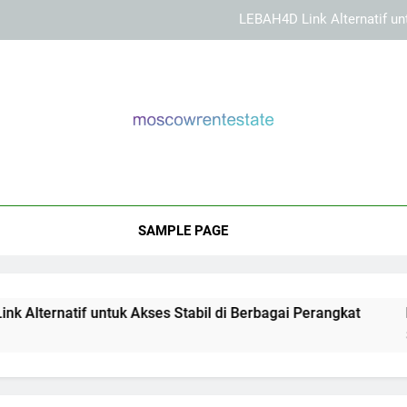
LEBAH4D Link Alternatif un
KAYA787 Login dengan Tampila
Cara Meningkatkan Kenyama
EDWINSLOT Link Alternatif unt
cow Rent Estate
LEBAH4D Link Alternatif un
erti Berkualitas Di Moskow Dengan Layanan Dari Moscow Rent 
KAYA787 Login dengan Tampila
SAMPLE PAGE
Cara Meningkatkan Kenyama
f untuk Akses Stabil di Berbagai Perangkat
KAYA787 Log
3 Weeks Ago