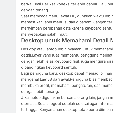
berkali-kali.Periksa koneksi terlebih dahulu, lalu b
dengan tenang.
Saat membaca menu lewat HP, gunakan waktu lebih
memastikan label menu sudah dipahami.Jangan te
menyimpan perubahan data karena keyboard sentuh
menyebabkan salah input.
Desktop untuk Memahami Detail 
Desktop atau laptop lebih nyaman untuk memaham
detail.Layar yang luas membantu pengguna melihat
dengan lebih jelas.Keyboard fisik juga mengurangi r
dibandingkan keyboard sentuh.
Bagi pengguna baru, desktop dapat menjadi pilihan
mengenal Lae138 dari awal.Pengguna bisa membac
membuka profil, memahami pengaturan, dan memer
dengan lebih tenang.
Jika laptop digunakan bersama orang lain, jangan
otomatis.Selalu logout setelah selesai agar informa
tertinggal.Kenyamanan desktop tetap perlu diimb