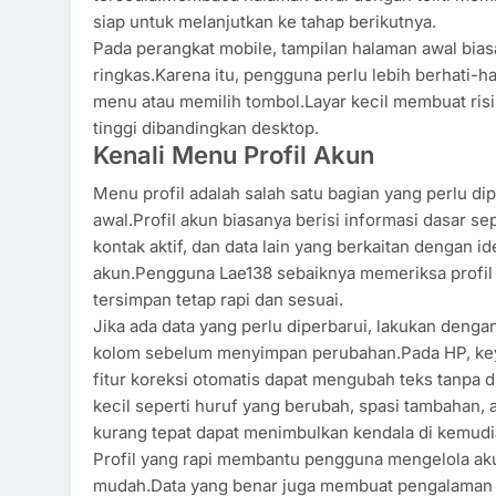
siap untuk melanjutkan ke tahap berikutnya.
Pada perangkat mobile, tampilan halaman awal bias
ringkas.Karena itu, pengguna perlu lebih berhati-h
menu atau memilih tombol.Layar kecil membuat risi
tinggi dibandingkan desktop.
Kenali Menu Profil Akun
Menu profil adalah salah satu bagian yang perlu di
awal.Profil akun biasanya berisi informasi dasar se
kontak aktif, dan data lain yang berkaitan dengan id
akun.Pengguna Lae138 sebaiknya memeriksa profil 
tersimpan tetap rapi dan sesuai.
Jika ada data yang perlu diperbarui, lakukan dengan 
kolom sebelum menyimpan perubahan.Pada HP, ke
fitur koreksi otomatis dapat mengubah teks tanpa d
kecil seperti huruf yang berubah, spasi tambahan, 
kurang tepat dapat menimbulkan kendala di kemudia
Profil yang rapi membantu pengguna mengelola ak
mudah.Data yang benar juga membuat pengalaman a