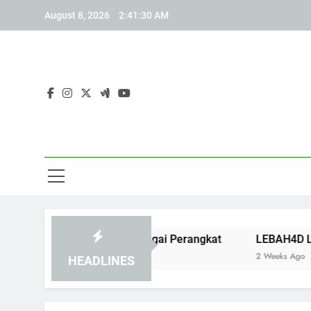
Skip
August 8, 2026
2:41:31 AM
to
content
Mos
Sewa Prop
es Stabil di Berbagai Perangkat
LEBAH4D Link Alternati
2 Weeks Ago
HEADLINES