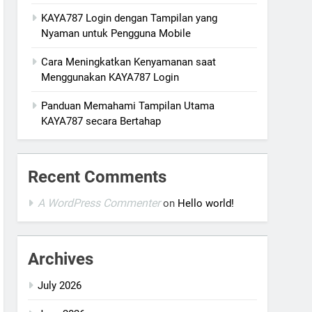
KAYA787 Login dengan Tampilan yang
Nyaman untuk Pengguna Mobile
Cara Meningkatkan Kenyamanan saat
Menggunakan KAYA787 Login
Panduan Memahami Tampilan Utama
KAYA787 secara Bertahap
Recent Comments
A WordPress Commenter
on
Hello world!
Archives
July 2026