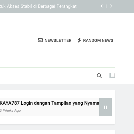
tuk Akses Stabil di Berbagai Perangkat
n yang Nyaman untuk Pengguna Mobile
nan saat Menggunakan KAYA787 Login
NEWSLETTER
RANDOM NEWS
uk Akses Stabil di Berbagai Perangkat
tuk Akses Stabil di Berbagai Perangkat
Estate.
n yang Nyaman untuk Pengguna Mobile
nan saat Menggunakan KAYA787 Login
in dengan Tampilan yang Nyaman untuk Pengguna Mobile