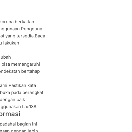
karena berkaitan
enggunaan.Pengguna
si yang tersedia.Baca
lu lakukan
iubah
u bisa memengaruhi
pendekatan bertahap
ami.Pastikan kata
erbuka pada perangkat
 dengan baik
nggunakan Lae138.
formasi
padahal bagian ini
aan dengan lebih