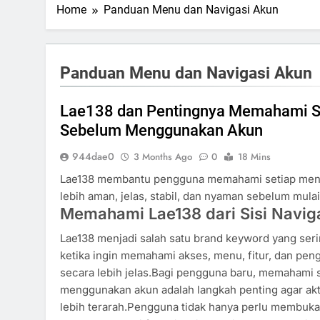
Home
Panduan Menu dan Navigasi Akun
Panduan Menu dan Navigasi Akun
Lae138 dan Pentingnya Memahami S
Sebelum Menggunakan Akun
944dae0
3 Months Ago
0
18 Mins
Lae138 membantu pengguna memahami setiap menu
lebih aman, jelas, stabil, dan nyaman sebelum mula
Memahami Lae138 dari Sisi Navig
Lae138 menjadi salah satu brand keyword yang ser
ketika ingin memahami akses, menu, fitur, dan pe
secara lebih jelas.Bagi pengguna baru, memahami
menggunakan akun adalah langkah penting agar aktiv
lebih terarah.Pengguna tidak hanya perlu membuka 