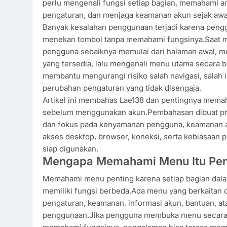
perlu mengenali fungsi setiap bagian, memahami a
pengaturan, dan menjaga keamanan akun sejak awa
Banyak kesalahan penggunaan terjadi karena pengg
menekan tombol tanpa memahami fungsinya.Saat 
pengguna sebaiknya memulai dari halaman awal, 
yang tersedia, lalu mengenali menu utama secara b
membantu mengurangi risiko salah navigasi, salah i
perubahan pengaturan yang tidak disengaja.
Artikel ini membahas Lae138 dan pentingnya mema
sebelum menggunakan akun.Pembahasan dibuat prof
dan fokus pada kenyamanan pengguna, keamanan a
akses desktop, browser, koneksi, serta kebiasaan p
siap digunakan.
Mengapa Memahami Menu Itu Pen
Memahami menu penting karena setiap bagian dala
memiliki fungsi berbeda.Ada menu yang berkaitan d
pengaturan, keamanan, informasi akun, bantuan, at
penggunaan.Jika pengguna membuka menu secara