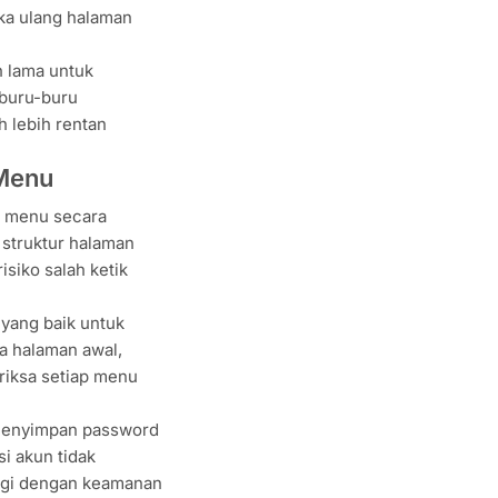
uka ulang halaman
 lama untuk
rburu-buru
 lebih rentan
Menu
i menu secara
 struktur halaman
isiko salah ketik
 yang baik untuk
a halaman awal,
iksa setiap menu
 menyimpan password
si akun tidak
angi dengan keamanan