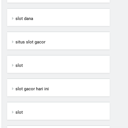
slot dana
situs slot gacor
slot
slot gacor hari ini
slot