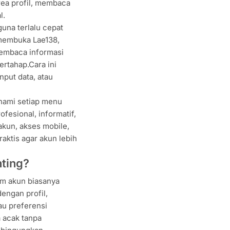
rea profil, membaca
l.
una terlalu cepat
membuka Lae138,
membaca informasi
ertahap.Cara ini
nput data, atau
hami setiap menu
esional, informatif,
kun, akses mobile,
raktis agar akun lebih
ting?
m akun biasanya
engan profil,
au preferensi
 acak tanpa