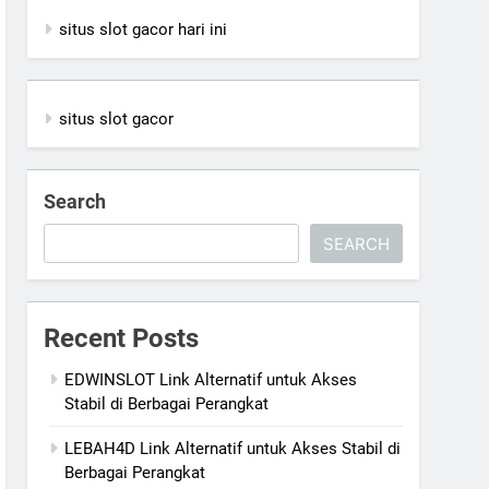
situs slot gacor hari ini
situs slot gacor
Search
SEARCH
Recent Posts
EDWINSLOT Link Alternatif untuk Akses
Stabil di Berbagai Perangkat
LEBAH4D Link Alternatif untuk Akses Stabil di
Berbagai Perangkat