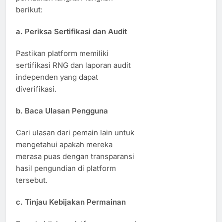
berikut:
a. Periksa Sertifikasi dan Audit
Pastikan platform memiliki
sertifikasi RNG dan laporan audit
independen yang dapat
diverifikasi.
b. Baca Ulasan Pengguna
Cari ulasan dari pemain lain untuk
mengetahui apakah mereka
merasa puas dengan transparansi
hasil pengundian di platform
tersebut.
c. Tinjau Kebijakan Permainan