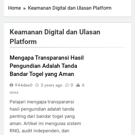
Home
Keamanan Digital dan Ulasan Platform
Keamanan Digital dan Ulasan
Platform
Mengapa Transparansi Hasil
Pengundian Adalah Tanda
Bandar Togel yang Aman
944dae0
2 years ago
0
6
mins
Pelajari mengapa transparansi
hasil pengundian adalah tanda
penting dari bandar togel yang
aman. Artikel ini mengulas sistem
RNG, audit independen, dan