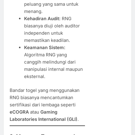
peluang yang sama untuk
menang.
Kehadiran Audit:
RNG
biasanya diuji oleh auditor
independen untuk
memastikan keadilan.
Keamanan Sistem:
Algoritma RNG yang
canggih melindungi dari
manipulasi internal maupun
eksternal.
Bandar togel yang menggunakan
RNG biasanya mencantumkan
sertifikasi dari lembaga seperti
eCOGRA
atau
Gaming
Laboratories International (GLI)
.