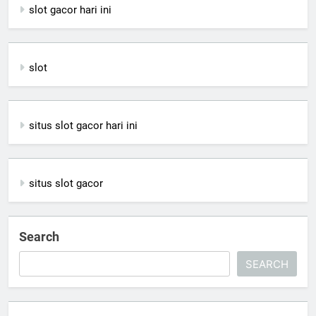
slot gacor hari ini
slot
situs slot gacor hari ini
situs slot gacor
Search
SEARCH