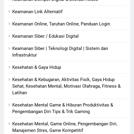
Keamanan Link Alternatif
Keamanan Online, Taruhan Online, Panduan Login
Keamanan Siber / Edukasi Digital
Keamanan Siber | Teknologi Digital | Sistem dan
Infrastruktur
Kesehatan & Gaya Hidup
Kesehatan & Kebugaran, Aktivitas Fisik, Gaya Hidup
Sehat, Kesehatan Mental, Motivasi Olahraga, Fitness &
Latihan
Kesehatan Mental Game & Hiburan Produktivitas &
Pengembangan Diri Tips & Trik Gaming
Kesehatan Mental, Game Online, Pengembangan Diri,
Manajemen Stres, Game Kompetitif