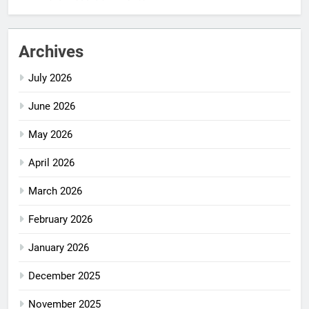
Archives
July 2026
June 2026
May 2026
April 2026
March 2026
February 2026
January 2026
December 2025
November 2025