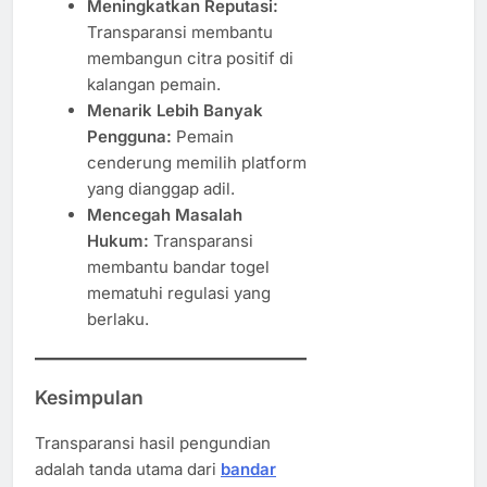
Meningkatkan Reputasi:
Transparansi membantu
membangun citra positif di
kalangan pemain.
Menarik Lebih Banyak
Pengguna:
Pemain
cenderung memilih platform
yang dianggap adil.
Mencegah Masalah
Hukum:
Transparansi
membantu bandar togel
mematuhi regulasi yang
berlaku.
Kesimpulan
Transparansi hasil pengundian
adalah tanda utama dari
bandar