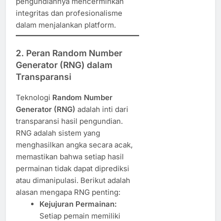
pengundiannya mencerminkan
integritas dan profesionalisme
dalam menjalankan platform.
2. Peran Random Number
Generator (RNG) dalam
Transparansi
Teknologi
Random Number
Generator (RNG)
adalah inti dari
transparansi hasil pengundian.
RNG adalah sistem yang
menghasilkan angka secara acak,
memastikan bahwa setiap hasil
permainan tidak dapat diprediksi
atau dimanipulasi. Berikut adalah
alasan mengapa RNG penting:
Kejujuran Permainan:
Setiap pemain memiliki