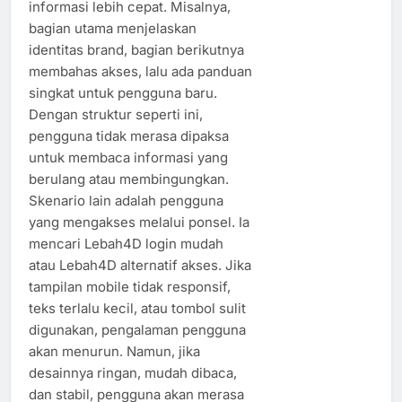
informasi lebih cepat. Misalnya,
bagian utama menjelaskan
identitas brand, bagian berikutnya
membahas akses, lalu ada panduan
singkat untuk pengguna baru.
Dengan struktur seperti ini,
pengguna tidak merasa dipaksa
untuk membaca informasi yang
berulang atau membingungkan.
Skenario lain adalah pengguna
yang mengakses melalui ponsel. Ia
mencari Lebah4D login mudah
atau Lebah4D alternatif akses. Jika
tampilan mobile tidak responsif,
teks terlalu kecil, atau tombol sulit
digunakan, pengalaman pengguna
akan menurun. Namun, jika
desainnya ringan, mudah dibaca,
dan stabil, pengguna akan merasa