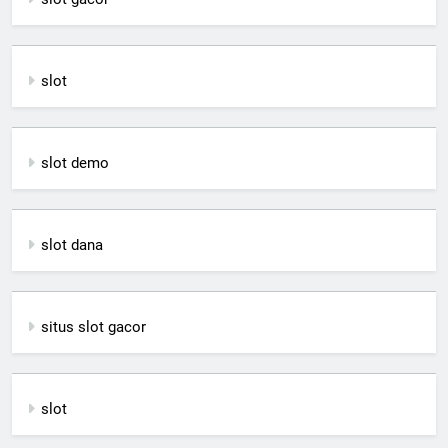
slot
slot demo
slot dana
situs slot gacor
slot