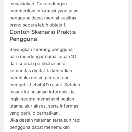
meyakinkan. Cukup dengan
memberikan informasi yang jelas,
pengguna dapat menilai kualitas
brand secara lebih objektif.
Contoh Skenario Praktis
Pengguna
Bayangkan seorang pengguna
baru mendengar nama Lebah4D
dari sebuah pembahasan di
komunitas digital. Ia kemudian
membuka mesin pencari dan
mengetik Lebah4D resmi. Setelah
masuk ke halaman informasi, ia
ingin segera memahami bagian
utama, alur akses, serta informasi
yang perlu diperhatikan.
Jika desain halaman tersusun rapi,
pengguna dapat menemukan