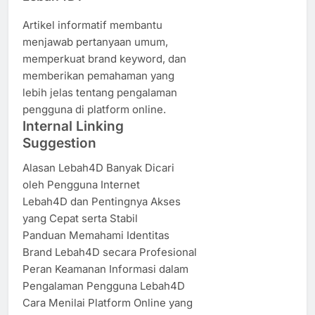
Artikel informatif membantu
menjawab pertanyaan umum,
memperkuat brand keyword, dan
memberikan pemahaman yang
lebih jelas tentang pengalaman
pengguna di platform online.
Internal Linking
Suggestion
Alasan Lebah4D Banyak Dicari
oleh Pengguna Internet
Lebah4D dan Pentingnya Akses
yang Cepat serta Stabil
Panduan Memahami Identitas
Brand Lebah4D secara Profesional
Peran Keamanan Informasi dalam
Pengalaman Pengguna Lebah4D
Cara Menilai Platform Online yang