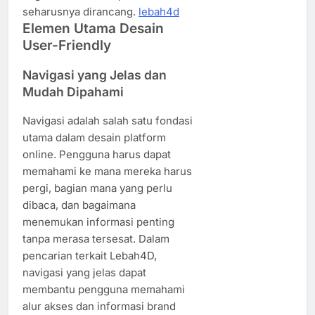
seharusnya dirancang.
lebah4d
Elemen Utama Desain
User-Friendly
Navigasi yang Jelas dan
Mudah Dipahami
Navigasi adalah salah satu fondasi
utama dalam desain platform
online. Pengguna harus dapat
memahami ke mana mereka harus
pergi, bagian mana yang perlu
dibaca, dan bagaimana
menemukan informasi penting
tanpa merasa tersesat. Dalam
pencarian terkait Lebah4D,
navigasi yang jelas dapat
membantu pengguna memahami
alur akses dan informasi brand