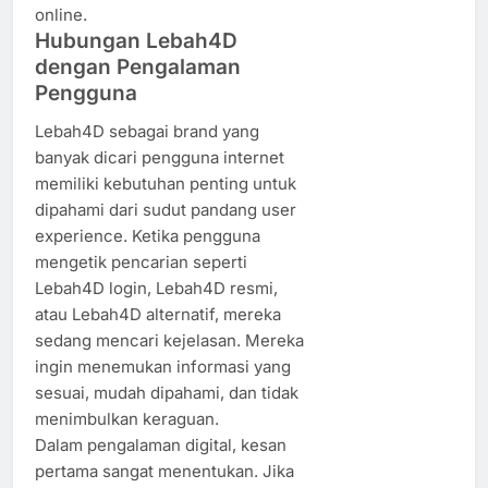
online.
Hubungan Lebah4D
dengan Pengalaman
Pengguna
Lebah4D sebagai brand yang
banyak dicari pengguna internet
memiliki kebutuhan penting untuk
dipahami dari sudut pandang user
experience. Ketika pengguna
mengetik pencarian seperti
Lebah4D login, Lebah4D resmi,
atau Lebah4D alternatif, mereka
sedang mencari kejelasan. Mereka
ingin menemukan informasi yang
sesuai, mudah dipahami, dan tidak
menimbulkan keraguan.
Dalam pengalaman digital, kesan
pertama sangat menentukan. Jika