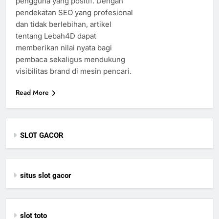
pengguna yang positif. Dengan
pendekatan SEO yang profesional
dan tidak berlebihan, artikel
tentang Lebah4D dapat
memberikan nilai nyata bagi
pembaca sekaligus mendukung
visibilitas brand di mesin pencari.
Read More
SLOT GACOR
situs slot gacor
slot toto