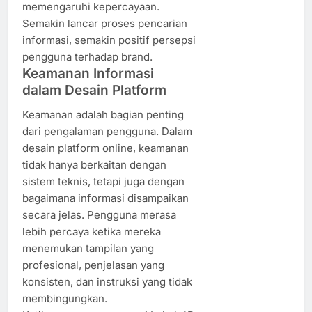
memengaruhi kepercayaan.
Semakin lancar proses pencarian
informasi, semakin positif persepsi
pengguna terhadap brand.
Keamanan Informasi
dalam Desain Platform
Keamanan adalah bagian penting
dari pengalaman pengguna. Dalam
desain platform online, keamanan
tidak hanya berkaitan dengan
sistem teknis, tetapi juga dengan
bagaimana informasi disampaikan
secara jelas. Pengguna merasa
lebih percaya ketika mereka
menemukan tampilan yang
profesional, penjelasan yang
konsisten, dan instruksi yang tidak
membingungkan.