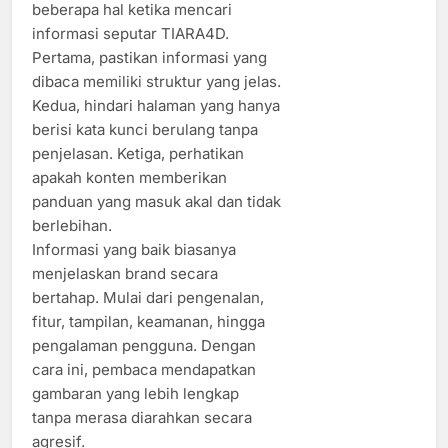
beberapa hal ketika mencari
informasi seputar TIARA4D.
Pertama, pastikan informasi yang
dibaca memiliki struktur yang jelas.
Kedua, hindari halaman yang hanya
berisi kata kunci berulang tanpa
penjelasan. Ketiga, perhatikan
apakah konten memberikan
panduan yang masuk akal dan tidak
berlebihan.
Informasi yang baik biasanya
menjelaskan brand secara
bertahap. Mulai dari pengenalan,
fitur, tampilan, keamanan, hingga
pengalaman pengguna. Dengan
cara ini, pembaca mendapatkan
gambaran yang lebih lengkap
tanpa merasa diarahkan secara
agresif.