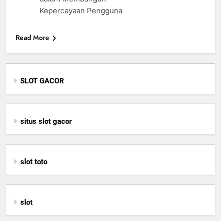
Kepercayaan Pengguna
Read More
SLOT GACOR
situs slot gacor
slot toto
slot