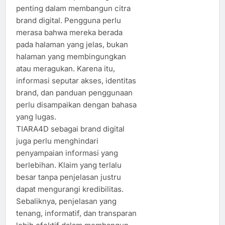
penting dalam membangun citra
brand digital. Pengguna perlu
merasa bahwa mereka berada
pada halaman yang jelas, bukan
halaman yang membingungkan
atau meragukan. Karena itu,
informasi seputar akses, identitas
brand, dan panduan penggunaan
perlu disampaikan dengan bahasa
yang lugas.
TIARA4D sebagai brand digital
juga perlu menghindari
penyampaian informasi yang
berlebihan. Klaim yang terlalu
besar tanpa penjelasan justru
dapat mengurangi kredibilitas.
Sebaliknya, penjelasan yang
tenang, informatif, dan transparan