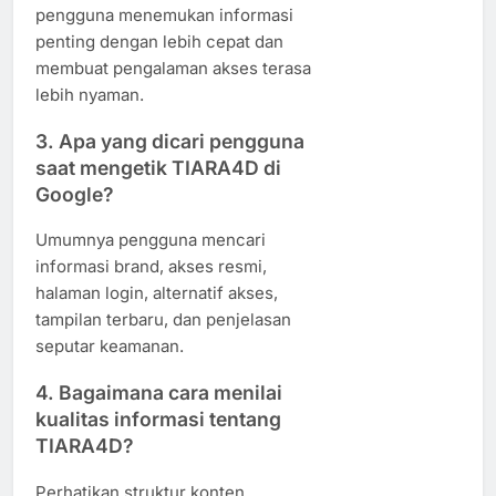
pengguna menemukan informasi
penting dengan lebih cepat dan
membuat pengalaman akses terasa
lebih nyaman.
3. Apa yang dicari pengguna
saat mengetik TIARA4D di
Google?
Umumnya pengguna mencari
informasi brand, akses resmi,
halaman login, alternatif akses,
tampilan terbaru, dan penjelasan
seputar keamanan.
4. Bagaimana cara menilai
kualitas informasi tentang
TIARA4D?
Perhatikan struktur konten,