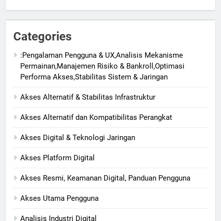
Categories
:Pengalaman Pengguna & UX,Analisis Mekanisme
Permainan,Manajemen Risiko & Bankroll,Optimasi
Performa Akses,Stabilitas Sistem & Jaringan
Akses Alternatif & Stabilitas Infrastruktur
Akses Alternatif dan Kompatibilitas Perangkat
Akses Digital & Teknologi Jaringan
Akses Platform Digital
Akses Resmi, Keamanan Digital, Panduan Pengguna
Akses Utama Pengguna
Analisis Industri Digital