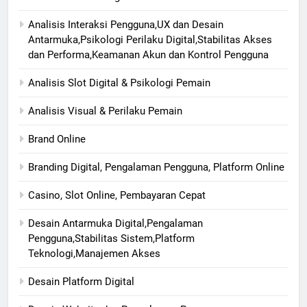
Analisis Interaksi Pengguna,UX dan Desain
Antarmuka,Psikologi Perilaku Digital,Stabilitas Akses
dan Performa,Keamanan Akun dan Kontrol Pengguna
Analisis Slot Digital & Psikologi Pemain
Analisis Visual & Perilaku Pemain
Brand Online
Branding Digital, Pengalaman Pengguna, Platform Online
Casino, Slot Online, Pembayaran Cepat
Desain Antarmuka Digital,Pengalaman
Pengguna,Stabilitas Sistem,Platform
Teknologi,Manajemen Akses
Desain Platform Digital