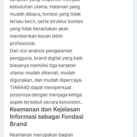
kebutuhan utama. Halaman yang
mudah dibaca, tombol yang tidak
terlalu kecil, serta struktur konten
yang tidak berantakan akan
memberikan kesan lebih
profesional.
Dari sisi analisis pengalaman
pengguna, brand digital yang baik
biasanya memiliki tiga karakter
utama: mudah dikenali, mudah
digunakan, dan mudah dipercaya.
TIARA4D dapat memperkuat
posisinya dengan menjaga ketiga
aspek tersebut secara konsisten.
Keamanan dan Kejelasan
Informasi sebagai Fondasi
Brand
Keamanan merupakan bagian