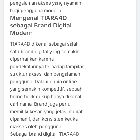
pengalaman akses yang nyaman
bagi pengguna modern.
Mengenal TIARA4D
sebagai Brand Digital
Modern
TIARA4D dikenal sebagai salah
satu brand digital yang semakin
diperhatikan karena
pendekatannya terhadap tampilan,
struktur akses, dan pengalaman
pengguna. Dalam dunia online
yang semakin kompetitif, sebuah
brand tidak cukup hanya dikenal
dari nama. Brand juga perlu
memiliki kesan yang jelas, mudah
dipahami, dan konsisten ketika
diakses oleh pengguna.
Sebagai brand digital, TIARA4D