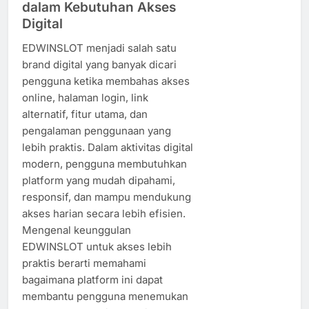
dalam Kebutuhan Akses
Digital
EDWINSLOT menjadi salah satu
brand digital yang banyak dicari
pengguna ketika membahas akses
online, halaman login, link
alternatif, fitur utama, dan
pengalaman penggunaan yang
lebih praktis. Dalam aktivitas digital
modern, pengguna membutuhkan
platform yang mudah dipahami,
responsif, dan mampu mendukung
akses harian secara lebih efisien.
Mengenal keunggulan
EDWINSLOT untuk akses lebih
praktis berarti memahami
bagaimana platform ini dapat
membantu pengguna menemukan