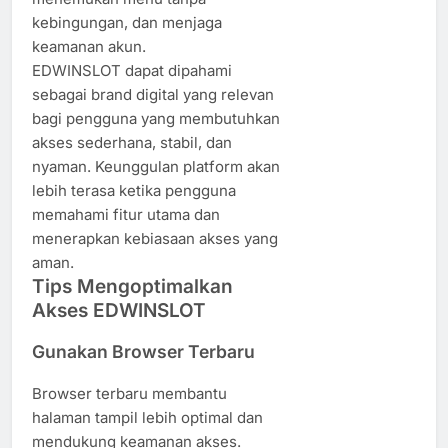
kebingungan, dan menjaga
keamanan akun.
EDWINSLOT dapat dipahami
sebagai brand digital yang relevan
bagi pengguna yang membutuhkan
akses sederhana, stabil, dan
nyaman. Keunggulan platform akan
lebih terasa ketika pengguna
memahami fitur utama dan
menerapkan kebiasaan akses yang
aman.
Tips Mengoptimalkan
Akses EDWINSLOT
Gunakan Browser Terbaru
Browser terbaru membantu
halaman tampil lebih optimal dan
mendukung keamanan akses.