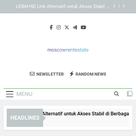
Skip
KAYA787 Login dengan Tampilan yang Nyaman
to
untuk Pengguna Mobile
content
Cara Meningkatkan Kenyamanan saat
Menggunakan KAYA787 Login
EDWINSLOT Link Alternatif untuk Akses Stabil di
Berbagai Perangkat
LEBAH4D Link Alternatif untuk Akses Stabil di
Berbagai Perangkat
KAYA787 Login dengan Tampilan yang Nyaman
untuk Pengguna Mobile
Moscow Rent
Sewa Properti Berkualitas Di Moskow
Cara Meningkatkan Kenyamanan saat
NEWSLETTER
RANDOM NEWS
Estate
Menggunakan KAYA787 Login
Dengan Layanan Dari Moscow Rent Estate.
MENU
WINSLOT Link Alternatif untuk Akses Stabil di Berbagai Pera
HEADLINES
Weeks Ago