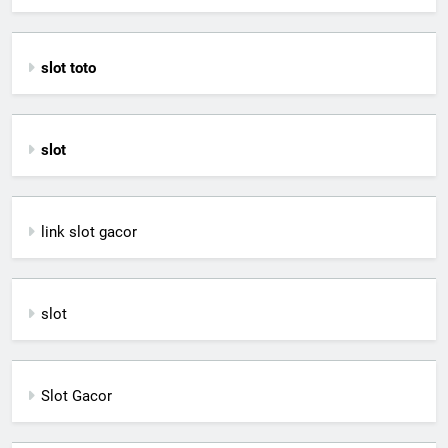
slot toto
slot
link slot gacor
slot
Slot Gacor