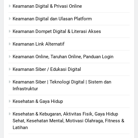
Keamanan Digital & Privasi Online
Keamanan Digital dan Ulasan Platform
Keamanan Dompet Digital & Literasi Akses
Keamanan Link Alternatif
Keamanan Online, Taruhan Online, Panduan Login
Keamanan Siber / Edukasi Digital
Keamanan Siber | Teknologi Digital | Sistem dan
Infrastruktur
Kesehatan & Gaya Hidup
Kesehatan & Kebugaran, Aktivitas Fisik, Gaya Hidup
Sehat, Kesehatan Mental, Motivasi Olahraga, Fitness &
Latihan