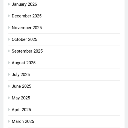
January 2026
December 2025
November 2025
October 2025
September 2025
August 2025
July 2025
June 2025
May 2025
April 2025
March 2025