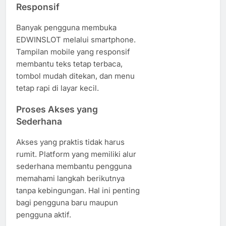
Responsif
Banyak pengguna membuka
EDWINSLOT melalui smartphone.
Tampilan mobile yang responsif
membantu teks tetap terbaca,
tombol mudah ditekan, dan menu
tetap rapi di layar kecil.
Proses Akses yang
Sederhana
Akses yang praktis tidak harus
rumit. Platform yang memiliki alur
sederhana membantu pengguna
memahami langkah berikutnya
tanpa kebingungan. Hal ini penting
bagi pengguna baru maupun
pengguna aktif.