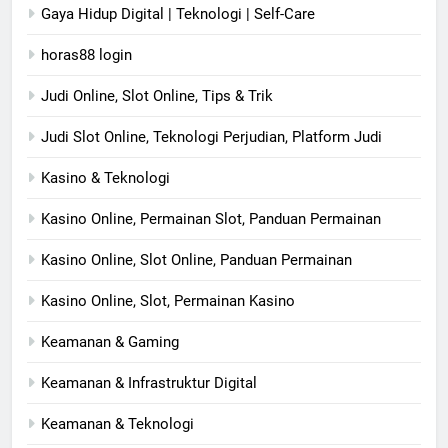
Gaya Hidup Digital | Teknologi | Self-Care
horas88 login
Judi Online, Slot Online, Tips & Trik
Judi Slot Online, Teknologi Perjudian, Platform Judi
Kasino & Teknologi
Kasino Online, Permainan Slot, Panduan Permainan
Kasino Online, Slot Online, Panduan Permainan
Kasino Online, Slot, Permainan Kasino
Keamanan & Gaming
Keamanan & Infrastruktur Digital
Keamanan & Teknologi