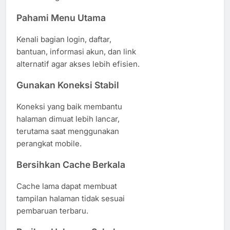
Pahami Menu Utama
Kenali bagian login, daftar,
bantuan, informasi akun, dan link
alternatif agar akses lebih efisien.
Gunakan Koneksi Stabil
Koneksi yang baik membantu
halaman dimuat lebih lancar,
terutama saat menggunakan
perangkat mobile.
Bersihkan Cache Berkala
Cache lama dapat membuat
tampilan halaman tidak sesuai
pembaruan terbaru.