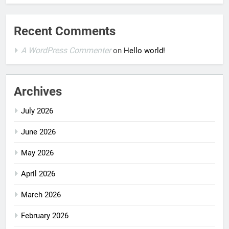
Recent Comments
A WordPress Commenter
on
Hello world!
Archives
July 2026
June 2026
May 2026
April 2026
March 2026
February 2026