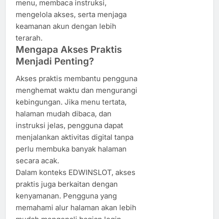
menu, membaca instruksi,
mengelola akses, serta menjaga
keamanan akun dengan lebih
terarah.
Mengapa Akses Praktis
Menjadi Penting?
Akses praktis membantu pengguna
menghemat waktu dan mengurangi
kebingungan. Jika menu tertata,
halaman mudah dibaca, dan
instruksi jelas, pengguna dapat
menjalankan aktivitas digital tanpa
perlu membuka banyak halaman
secara acak.
Dalam konteks EDWINSLOT, akses
praktis juga berkaitan dengan
kenyamanan. Pengguna yang
memahami alur halaman akan lebih