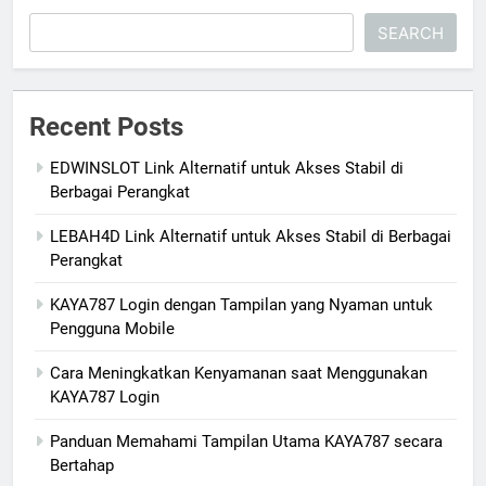
SEARCH
Recent Posts
EDWINSLOT Link Alternatif untuk Akses Stabil di
Berbagai Perangkat
LEBAH4D Link Alternatif untuk Akses Stabil di Berbagai
Perangkat
KAYA787 Login dengan Tampilan yang Nyaman untuk
Pengguna Mobile
Cara Meningkatkan Kenyamanan saat Menggunakan
KAYA787 Login
Panduan Memahami Tampilan Utama KAYA787 secara
Bertahap