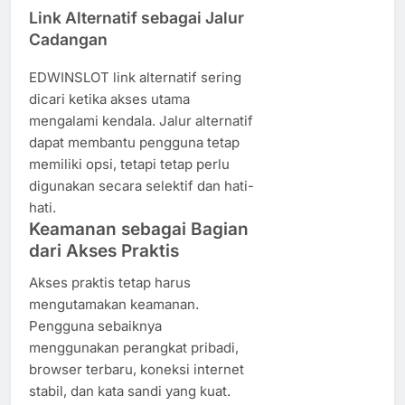
Link Alternatif sebagai Jalur
Cadangan
EDWINSLOT link alternatif sering
dicari ketika akses utama
mengalami kendala. Jalur alternatif
dapat membantu pengguna tetap
memiliki opsi, tetapi tetap perlu
digunakan secara selektif dan hati-
hati.
Keamanan sebagai Bagian
dari Akses Praktis
Akses praktis tetap harus
mengutamakan keamanan.
Pengguna sebaiknya
menggunakan perangkat pribadi,
browser terbaru, koneksi internet
stabil, dan kata sandi yang kuat.