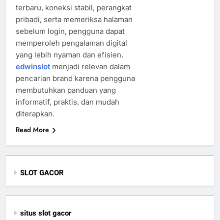
terbaru, koneksi stabil, perangkat
pribadi, serta memeriksa halaman
sebelum login, pengguna dapat
memperoleh pengalaman digital
yang lebih nyaman dan efisien.
edwinslot
menjadi relevan dalam
pencarian brand karena pengguna
membutuhkan panduan yang
informatif, praktis, dan mudah
diterapkan.
Read More
SLOT GACOR
situs slot gacor