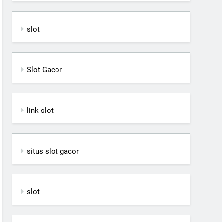
slot
Slot Gacor
link slot
situs slot gacor
slot