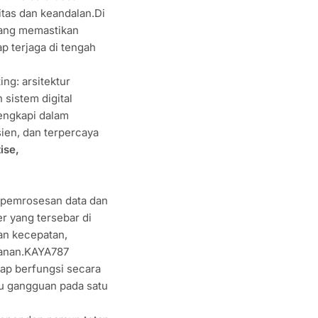
tas dan keandalan.Di
yang memastikan
ap terjaga di tengah
ing: arsitektur
 sistem digital
engkapi dalam
sien, dan terpercaya
ise,
a pemrosesan data dan
r yang tersebar di
an kecepatan,
yanan.KAYA787
ap berfungsi secara
au gangguan pada satu