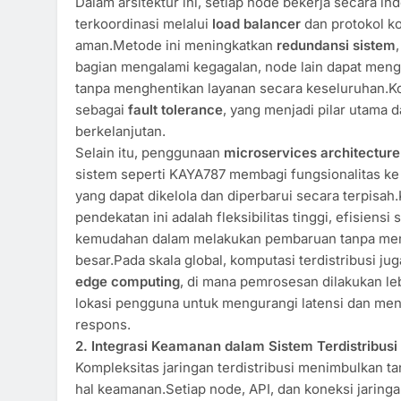
Dalam arsitektur ini, setiap node bekerja secara 
terkoordinasi melalui
load balancer
dan protokol k
aman.Metode ini meningkatkan
redundansi sistem
bagian mengalami kegagalan, node lain dapat menga
tanpa menghentikan layanan secara keseluruhan.Ko
sebagai
fault tolerance
, yang menjadi pilar utama 
berkelanjutan.
Selain itu, penggunaan
microservices architecture
sistem seperti KAYA787 membagi fungsionalitas ke 
yang dapat dikelola dan diperbarui secara terpisa
pendekatan ini adalah fleksibilitas tinggi, efisiensi
kemudahan dalam melakukan pembaruan tanpa me
besar.Pada skala global, komputasi terdistribusi 
edge computing
, di mana pemrosesan dilakukan le
lokasi pengguna untuk mengurangi latensi dan me
respons.
2. Integrasi Keamanan dalam Sistem Terdistribusi
Kompleksitas jaringan terdistribusi menimbulkan t
hal keamanan.Setiap node, API, dan koneksi jaring