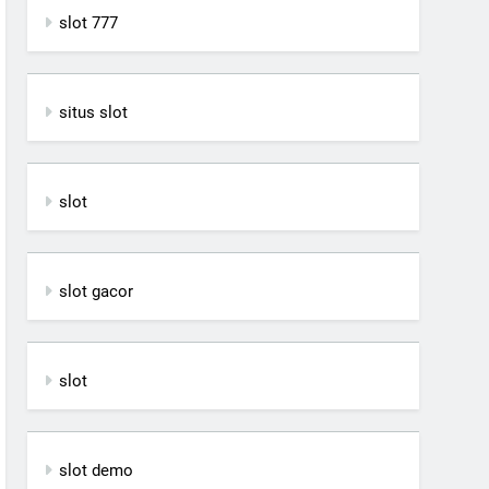
slot 777
situs slot
slot
slot gacor
slot
slot demo