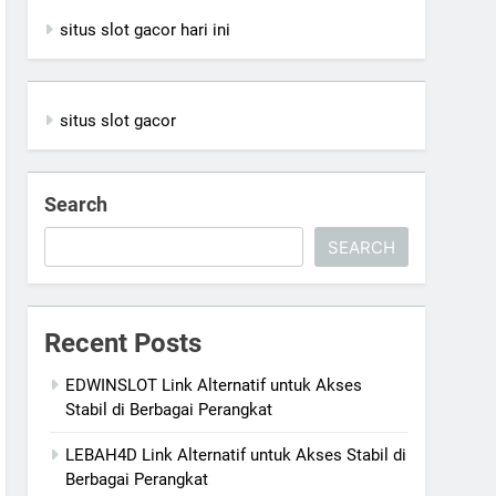
situs slot gacor hari ini
situs slot gacor
Search
SEARCH
Recent Posts
EDWINSLOT Link Alternatif untuk Akses
Stabil di Berbagai Perangkat
LEBAH4D Link Alternatif untuk Akses Stabil di
Berbagai Perangkat