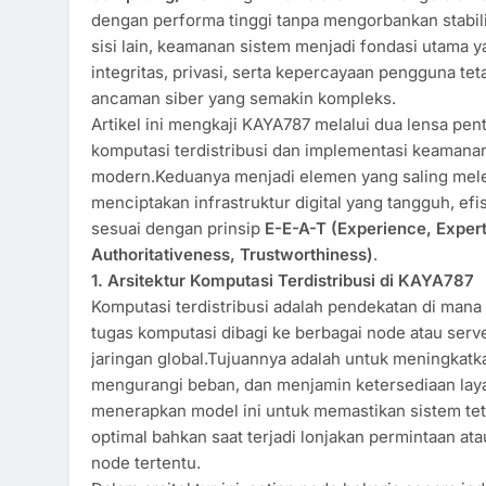
dengan performa tinggi tanpa mengorbankan stabili
sisi lain, keamanan sistem menjadi fondasi utama 
integritas, privasi, serta kepercayaan pengguna tet
ancaman siber yang semakin kompleks.
Artikel ini mengkaji KAYA787 melalui dua lensa pent
komputasi terdistribusi dan implementasi keamanan
modern.Keduanya menjadi elemen yang saling mel
menciptakan infrastruktur digital yang tangguh, efi
sesuai dengan prinsip
E-E-A-T (Experience, Expert
Authoritativeness, Trustworthiness)
.
1. Arsitektur Komputasi Terdistribusi di KAYA787
Komputasi terdistribusi adalah pendekatan di man
tugas komputasi dibagi ke berbagai node atau serve
jaringan global.Tujuannya adalah untuk meningkatk
mengurangi beban, dan menjamin ketersediaan la
menerapkan model ini untuk memastikan sistem tet
optimal bahkan saat terjadi lonjakan permintaan at
node tertentu.