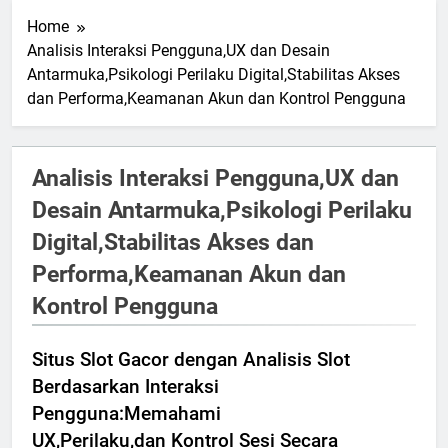
Home
Analisis Interaksi Pengguna,UX dan Desain
Antarmuka,Psikologi Perilaku Digital,Stabilitas Akses
dan Performa,Keamanan Akun dan Kontrol Pengguna
Analisis Interaksi Pengguna,UX dan
Desain Antarmuka,Psikologi Perilaku
Digital,Stabilitas Akses dan
Performa,Keamanan Akun dan
Kontrol Pengguna
Situs Slot Gacor dengan Analisis Slot
Berdasarkan Interaksi
Pengguna:Memahami
UX,Perilaku,dan Kontrol Sesi Secara