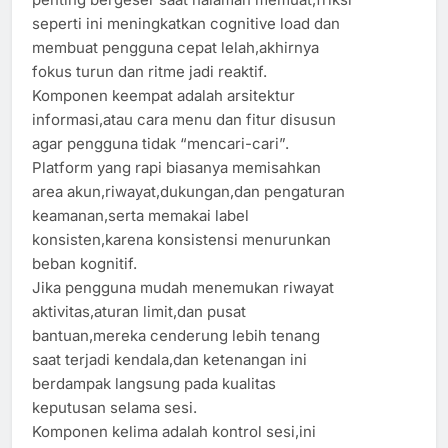
seperti ini meningkatkan cognitive load dan
membuat pengguna cepat lelah,akhirnya
fokus turun dan ritme jadi reaktif.
Komponen keempat adalah arsitektur
informasi,atau cara menu dan fitur disusun
agar pengguna tidak “mencari-cari”.
Platform yang rapi biasanya memisahkan
area akun,riwayat,dukungan,dan pengaturan
keamanan,serta memakai label
konsisten,karena konsistensi menurunkan
beban kognitif.
Jika pengguna mudah menemukan riwayat
aktivitas,aturan limit,dan pusat
bantuan,mereka cenderung lebih tenang
saat terjadi kendala,dan ketenangan ini
berdampak langsung pada kualitas
keputusan selama sesi.
Komponen kelima adalah kontrol sesi,ini