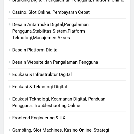
Branding Digital, Pengalaman Pengguna, Platform Online
Casino, Slot Online, Pembayaran Cepat
Desain Antarmuka Digital,Pengalaman
Pengguna,Stabilitas Sistem,Platform
Teknologi,Manajemen Akses
Desain Platform Digital
Desain Website dan Pengalaman Pengguna
Edukasi & Infrastruktur Digital
Edukasi & Teknologi Digital
Edukasi Teknologi, Keamanan Digital, Panduan
Pengguna, Troubleshooting Online
Frontend Engineering & UX
Gambling, Slot Machines, Kasino Online, Strategi