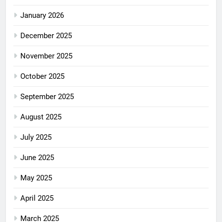
January 2026
December 2025
November 2025
October 2025
September 2025
August 2025
July 2025
June 2025
May 2025
April 2025
March 2025