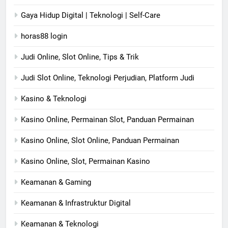
Gaya Hidup Digital | Teknologi | Self-Care
horas88 login
Judi Online, Slot Online, Tips & Trik
Judi Slot Online, Teknologi Perjudian, Platform Judi
Kasino & Teknologi
Kasino Online, Permainan Slot, Panduan Permainan
Kasino Online, Slot Online, Panduan Permainan
Kasino Online, Slot, Permainan Kasino
Keamanan & Gaming
Keamanan & Infrastruktur Digital
Keamanan & Teknologi