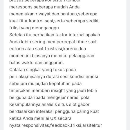
merespons,seberapa mudah Anda
menemukan riwayat dan bantuan,seberapa
kuat fitur kontrol sesi,serta seberapa sedikit
friksi yang mengganggu.
Setelah itu,perhatikan faktor internal:apakah
Anda lebih sering mempercepat ritme saat
euforia atau saat frustrasi,karena dua
momen ini biasanya memicu pelanggaran
batas waktu dan anggaran.
Catatan singkat yang fokus pada
perilaku,misalnya durasi sesi,kondisi emosi
sebelum mulai,dan kepatuhan pada
timer,akan memberi insight yang jauh lebih
berguna daripada mengejar narasi pola.
Kesimpulannya,analisis situs slot gacor
berdasarkan interaksi pengguna paling kuat
ketika Anda menilai UX secara
nyata:responsivitas,feedback,friksi,arsitektur