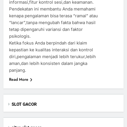
informasi,fitur kontrol sesi,dan keamanan.
Pendekatan ini membantu Anda memahami
kenapa pengalaman bisa terasa “ramai” atau
“lancar”,tanpa mengubah fakta bahwa hasil
tetap dipengaruhi variansi dan faktor
psikologis.
Ketika fokus Anda berpindah dari klaim
kepastian ke kualitas interaksi dan kontrol
diri,pengalaman menjadi lebih terukur,lebih
aman,dan lebih konsisten dalam jangka
panjang.
Read More
SLOT GACOR