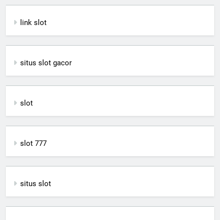
link slot
situs slot gacor
slot
slot 777
situs slot