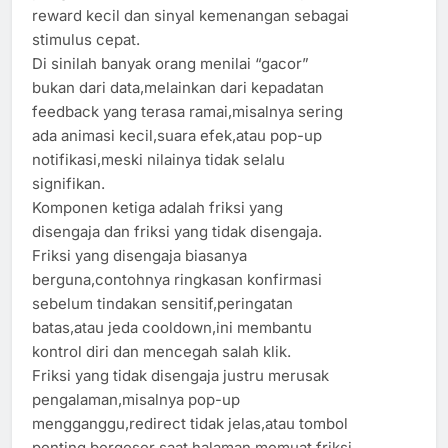
reward kecil dan sinyal kemenangan sebagai
stimulus cepat.
Di sinilah banyak orang menilai “gacor”
bukan dari data,melainkan dari kepadatan
feedback yang terasa ramai,misalnya sering
ada animasi kecil,suara efek,atau pop-up
notifikasi,meski nilainya tidak selalu
signifikan.
Komponen ketiga adalah friksi yang
disengaja dan friksi yang tidak disengaja.
Friksi yang disengaja biasanya
berguna,contohnya ringkasan konfirmasi
sebelum tindakan sensitif,peringatan
batas,atau jeda cooldown,ini membantu
kontrol diri dan mencegah salah klik.
Friksi yang tidak disengaja justru merusak
pengalaman,misalnya pop-up
mengganggu,redirect tidak jelas,atau tombol
penting bergeser saat halaman memuat,friksi