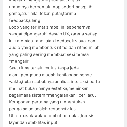
umumnya berbentuk loop sederhana:pilih
game,atur nilai,tekan putar,terima
feedback,ulang.
Loop yang terlihat simpel ini sebenarnya
sangat dipengaruhi desain UX,karena setiap
klik memicu rangkaian feedback visual dan
audio yang membentuk ritme,dan ritme inilah
yang paling sering membuat sesi terasa
“mengalir”.
Saat ritme terlalu mulus tanpa jeda
alami,pengguna mudah kehilangan sense
waktu,itulah sebabnya analisis interaksi perlu
melihat bukan hanya estetika,melainkan
bagaimana sistem “mengarahkan” perilaku.
Komponen pertama yang menentukan
pengalaman adalah responsivitas
UI,termasuk waktu tombol bereaksi,transisi
layar,dan stabilitas input.