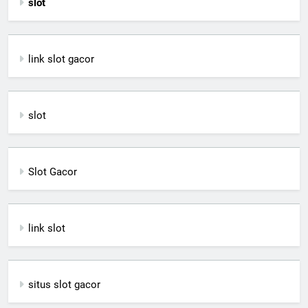
slot
link slot gacor
slot
Slot Gacor
link slot
situs slot gacor