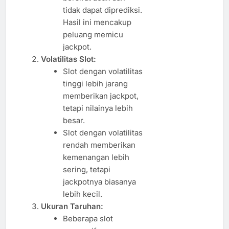
tidak dapat diprediksi.
Hasil ini mencakup
peluang memicu
jackpot.
Volatilitas Slot:
Slot dengan volatilitas
tinggi lebih jarang
memberikan jackpot,
tetapi nilainya lebih
besar.
Slot dengan volatilitas
rendah memberikan
kemenangan lebih
sering, tetapi
jackpotnya biasanya
lebih kecil.
Ukuran Taruhan:
Beberapa slot