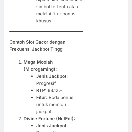
simbol tertentu atau
melalui fitur bonus
khusus.
Contoh Slot Gacor dengan
Frekuensi Jackpot Tinggi
Mega Moolah
(Microgaming):
Jenis Jackpot:
Progresif
RTP:
88.12%
Fitur:
Roda bonus
untuk memicu
jackpot.
Divine Fortune (NetEnt):
Jenis Jackpot: