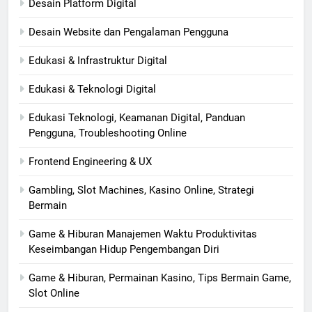
Desain Platform Digital
Desain Website dan Pengalaman Pengguna
Edukasi & Infrastruktur Digital
Edukasi & Teknologi Digital
Edukasi Teknologi, Keamanan Digital, Panduan
Pengguna, Troubleshooting Online
Frontend Engineering & UX
Gambling, Slot Machines, Kasino Online, Strategi
Bermain
Game & Hiburan Manajemen Waktu Produktivitas
Keseimbangan Hidup Pengembangan Diri
Game & Hiburan, Permainan Kasino, Tips Bermain Game,
Slot Online