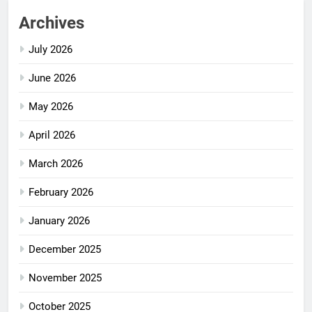
Archives
July 2026
June 2026
May 2026
April 2026
March 2026
February 2026
January 2026
December 2025
November 2025
October 2025