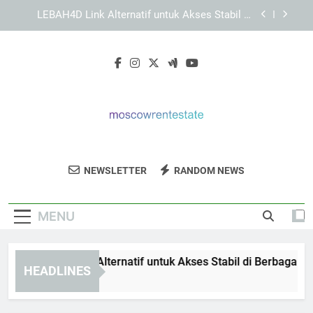
Skip
KAYA787 Login dengan Tampilan yang Nyaman
to
untuk Pengguna Mobile
content
Cara Meningkatkan Kenyamanan saat
Menggunakan KAYA787 Login
EDWINSLOT Link Alternatif untuk Akses Stabil di
Berbagai Perangkat
LEBAH4D Link Alternatif untuk Akses Stabil di
Berbagai Perangkat
KAYA787 Login dengan Tampilan yang Nyaman
untuk Pengguna Mobile
Moscow Rent
Sewa Properti Berkualitas Di Moskow
Cara Meningkatkan Kenyamanan saat
NEWSLETTER
RANDOM NEWS
Estate
Menggunakan KAYA787 Login
Dengan Layanan Dari Moscow Rent Estate.
MENU
WINSLOT Link Alternatif untuk Akses Stabil di Berbagai Pera
HEADLINES
Weeks Ago