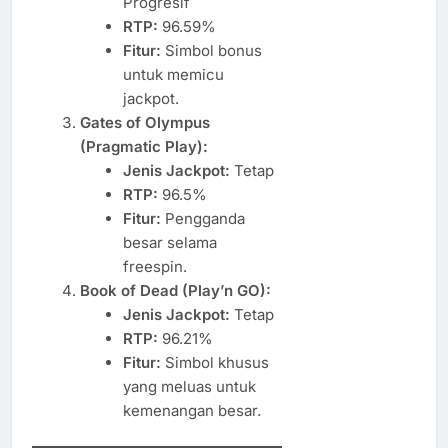
Progresif
RTP:
96.59%
Fitur:
Simbol bonus
untuk memicu
jackpot.
Gates of Olympus
(Pragmatic Play):
Jenis Jackpot:
Tetap
RTP:
96.5%
Fitur:
Pengganda
besar selama
freespin.
Book of Dead (Play’n GO):
Jenis Jackpot:
Tetap
RTP:
96.21%
Fitur:
Simbol khusus
yang meluas untuk
kemenangan besar.