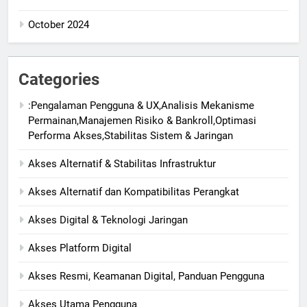
October 2024
Categories
:Pengalaman Pengguna & UX,Analisis Mekanisme
Permainan,Manajemen Risiko & Bankroll,Optimasi
Performa Akses,Stabilitas Sistem & Jaringan
Akses Alternatif & Stabilitas Infrastruktur
Akses Alternatif dan Kompatibilitas Perangkat
Akses Digital & Teknologi Jaringan
Akses Platform Digital
Akses Resmi, Keamanan Digital, Panduan Pengguna
Akses Utama Pengguna