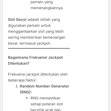
pemain yang
memenangkannya.
Slot Gacor
adalah istilah yang
digunakan pemain untuk
menggambarkan slot yang lebih
sering memberikan kemenangan
besar, termasuk jackpot.
Bagaimana Frekuensi Jackpot
Ditentukan?
Frekuensi jackpot ditentukan oleh
beberapa faktor:
Random Number Generator
(RNG):
RNG memastikan
setiap putaran slot
bersifat acak dan