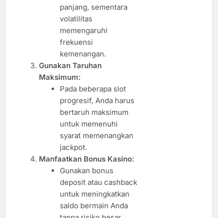
panjang, sementara
volatilitas
memengaruhi
frekuensi
kemenangan.
Gunakan Taruhan
Maksimum:
Pada beberapa slot
progresif, Anda harus
bertaruh maksimum
untuk memenuhi
syarat memenangkan
jackpot.
Manfaatkan Bonus Kasino:
Gunakan bonus
deposit atau cashback
untuk meningkatkan
saldo bermain Anda
tanpa risiko besar.