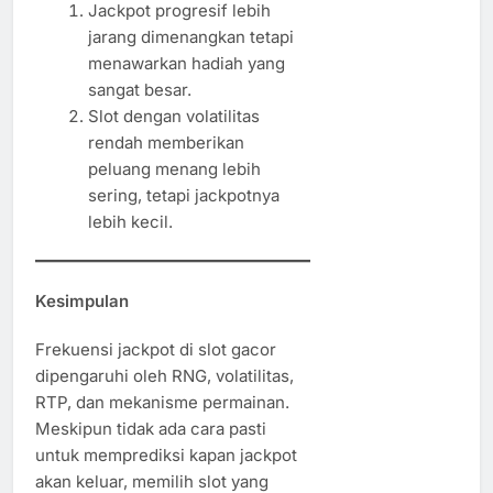
Jackpot progresif lebih
jarang dimenangkan tetapi
menawarkan hadiah yang
sangat besar.
Slot dengan volatilitas
rendah memberikan
peluang menang lebih
sering, tetapi jackpotnya
lebih kecil.
Kesimpulan
Frekuensi jackpot di slot gacor
dipengaruhi oleh RNG, volatilitas,
RTP, dan mekanisme permainan.
Meskipun tidak ada cara pasti
untuk memprediksi kapan jackpot
akan keluar, memilih slot yang