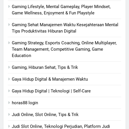
Gaming Lifestyle, Mental Gameplay, Player Mindset,
Game Wellness, Enjoyment & Fun Playstyle
Gaming Sehat Manajemen Waktu Kesejahteraan Mental
Tips Produktivitas Hiburan Digital
Gaming Strategy, Esports Coaching, Online Multiplayer,
Team Management, Competitive Gaming, Game
Education
Gaming, Hiburan Sehat, Tips & Trik
Gaya Hidup Digital & Manajemen Waktu
Gaya Hidup Digital | Teknologi | Self-Care
horas88 login
Judi Online, Slot Online, Tips & Trik
Judi Slot Online, Teknologi Perjudian, Platform Judi