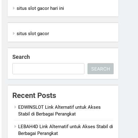
situs slot gacor hari ini
situs slot gacor
Search
SEARCH
Recent Posts
EDWINSLOT Link Alternatif untuk Akses
Stabil di Berbagai Perangkat
LEBAH4D Link Alternatif untuk Akses Stabil di
Berbagai Perangkat