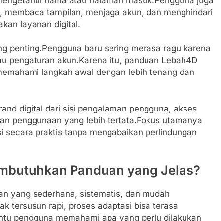
 mengetahui nama atau halaman masuk.Pengguna juga
, membaca tampilan, menjaga akun, dan menghindari
an layanan digital.
ing penting.Pengguna baru sering merasa ragu karena
atau pengaturan akun.Karena itu, panduan Lebah4D
memahami langkah awal dengan lebih tenang dan
rand digital dari sisi pengalaman pengguna, akses
aan penggunaan yang lebih tertata.Fokus utamanya
 secara praktis tanpa mengabaikan perlindungan
butuhkan Panduan yang Jelas?
n yang sederhana, sistematis, dan mudah
dak tersusun rapi, proses adaptasi bisa terasa
tu pengguna memahami apa yang perlu dilakukan