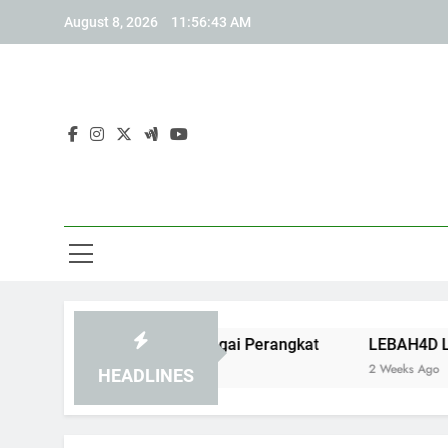
Skip
August 8, 2026
11:56:44 AM
to
content
Mos
Sewa Prop
es Stabil di Berbagai Perangkat
LEBAH4D Link Alternati
2 Weeks Ago
HEADLINES