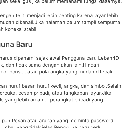
ian sekaligus jika belum memahami fungsi dasarnya.
an teliti menjadi lebih penting karena layar lebih
l mudah dikenali.Jika halaman belum tampil sempurna,
 koneksi stabil.
una Baru
harus dipahami sejak awal.Pengguna baru Lebah4D
, dan tidak sama dengan akun lain.Hindari
omor ponsel, atau pola angka yang mudah ditebak.
 huruf besar, huruf kecil, angka, dan simbol.Selain
erbuka, pesan pribadi, atau tangkapan layar.Jika
 yang lebih aman di perangkat pribadi yang
 pun.Pesan atau arahan yang meminta password
 sumber yang tidak jelas.Pengguna baru perlu