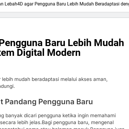
n Lebah4D agar Pengguna Baru Lebih Mudah Beradaptasi deng
Pengguna Baru Lebih Mudah
tem Digital Modern
lebih mudah beradaptasi melalui akses aman,
ndungi.
ut Pandang Pengguna Baru
ang banyak dicari pengguna ketika ingin memahami
ecara lebih jelas.Bagi pengguna baru, mengenal