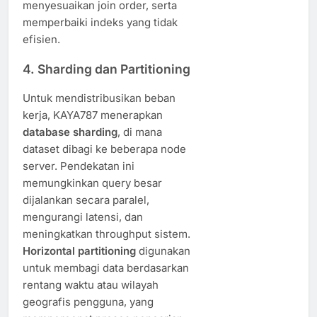
menyesuaikan join order, serta
memperbaiki indeks yang tidak
efisien.
4.
Sharding dan Partitioning
Untuk mendistribusikan beban
kerja, KAYA787 menerapkan
database sharding
, di mana
dataset dibagi ke beberapa node
server. Pendekatan ini
memungkinkan query besar
dijalankan secara paralel,
mengurangi latensi, dan
meningkatkan throughput sistem.
Horizontal partitioning
digunakan
untuk membagi data berdasarkan
rentang waktu atau wilayah
geografis pengguna, yang