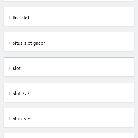
link slot
situs slot gacor
slot
slot 777
situs slot