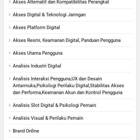
Akses Alternatif dan Kompatibilitas Perangkat
Akses Digital & Teknologi Jaringan
Akses Platform Digital
Akses Resmi, Keamanan Digital, Panduan Pengguna
Akses Utama Pengguna
Analisis Industri Digital
Analisis Interaksi Pengguna,UX dan Desain
Antarmuka,Psikologi Perilaku Digital,Stabilitas Akses
dan Performa,Keamanan Akun dan Kontrol Pengguna
Analisis Slot Digital & Psikologi Pemain
Analisis Visual & Perilaku Pemain
Brand Online