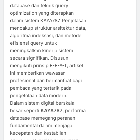
database dan teknik query
optimization yang diterapkan
dalam sistem KAYA787. Penjelasan
mencakup struktur arsitektur data,
algoritma indeksasi, dan metode
efisiensi query untuk
meningkatkan kinerja sistem
secara signifikan. Disusun
mengikuti prinsip E-E-A-T, artikel
ini memberikan wawasan
profesional dan bermanfaat bagi
pembaca yang tertarik pada
pengelolaan data modern.
Dalam sistem digital berskala
besar seperti
KAYA787
, performa
database memegang peranan
fundamental dalam menjaga
kecepatan dan kestabilan