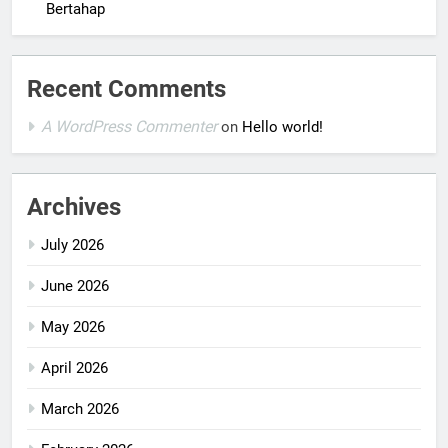
Bertahap
Recent Comments
A WordPress Commenter
on
Hello world!
Archives
July 2026
June 2026
May 2026
April 2026
March 2026