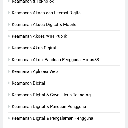
Keamanan & Teknologi
Keamanan Akses dan Literasi Digital
Keamanan Akses Digital & Mobile
Keamanan Akses WiFi Publik
Keamanan Akun Digital
Keamanan Akun, Panduan Pengguna, Horas88
Keamanan Aplikasi Web
Keamanan Digital
Keamanan Digital & Gaya Hidup Teknologi
Keamanan Digital & Panduan Pengguna
Keamanan Digital & Pengalaman Pengguna