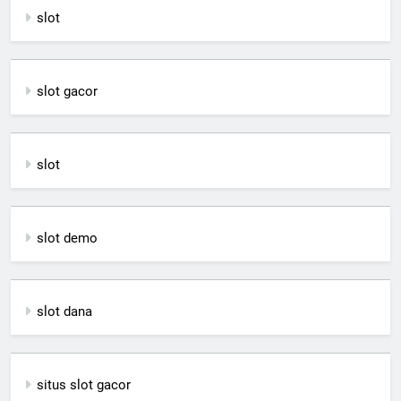
slot
slot gacor
slot
slot demo
slot dana
situs slot gacor