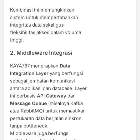
Kombinasi ini memungkinkan
sistem untuk mempertahankan
integritas data sekaligus
fleksibilitas akses dalam volume
tinggi.
2.
Middleware Integrasi
KAYA787 menerapkan
Data
Integration Layer
yang berfungsi
sebagai jembatan komunikasi
antara aplikasi dan database. Layer
ini berbasis
API Gateway
dan
Message Queue
(misalnya Kafka
atau RabbitMQ) untuk memastikan
pertukaran data berjalan sinkron
tanpa bottleneck.
Middleware juga berfungsi