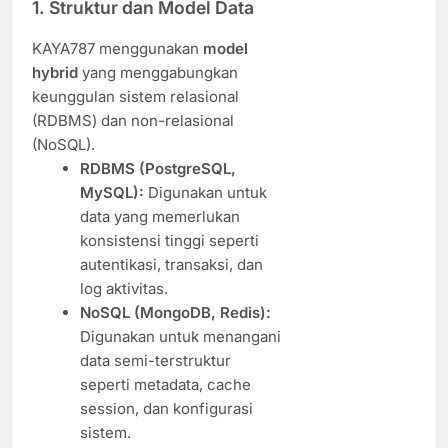
1.
Struktur dan Model Data
KAYA787 menggunakan
model
hybrid
yang menggabungkan
keunggulan sistem relasional
(RDBMS) dan non-relasional
(NoSQL).
RDBMS (PostgreSQL,
MySQL):
Digunakan untuk
data yang memerlukan
konsistensi tinggi seperti
autentikasi, transaksi, dan
log aktivitas.
NoSQL (MongoDB, Redis):
Digunakan untuk menangani
data semi-terstruktur
seperti metadata, cache
session, dan konfigurasi
sistem.