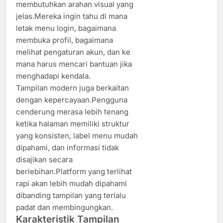
membutuhkan arahan visual yang
jelas.Mereka ingin tahu di mana
letak menu login, bagaimana
membuka profil, bagaimana
melihat pengaturan akun, dan ke
mana harus mencari bantuan jika
menghadapi kendala.
Tampilan modern juga berkaitan
dengan kepercayaan.Pengguna
cenderung merasa lebih tenang
ketika halaman memiliki struktur
yang konsisten, label menu mudah
dipahami, dan informasi tidak
disajikan secara
berlebihan.Platform yang terlihat
rapi akan lebih mudah dipahami
dibanding tampilan yang terlalu
padat dan membingungkan.
Karakteristik Tampilan