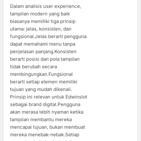
Dalam analisis user experience,
tampilan modern yang baik
biasanya memiliki tiga prinsip
utama: jelas, konsisten, dan
fungsional.Jelas berarti pengguna
dapat memahami menu tanpa
penjelasan panjang.Konsisten
berarti posisi dan pola tampilan
tidak berubah secara
membingungkan.Fungsional
berarti setiap elemen memiliki
tujuan yang mudah dikenali.
Prinsip ini relevan untuk Edwinslot
sebagai brand digital.Pengguna
akan merasa lebih nyaman ketika
tampilan membantu mereka
mencapai tujuan, bukan membuat
mereka menebak-nebak.Setiap