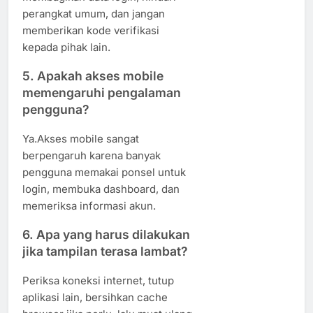
perangkat umum, dan jangan
memberikan kode verifikasi
kepada pihak lain.
5. Apakah akses mobile
memengaruhi pengalaman
pengguna?
Ya.Akses mobile sangat
berpengaruh karena banyak
pengguna memakai ponsel untuk
login, membuka dashboard, dan
memeriksa informasi akun.
6. Apa yang harus dilakukan
jika tampilan terasa lambat?
Periksa koneksi internet, tutup
aplikasi lain, bersihkan cache