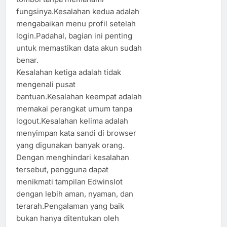
fungsinya.Kesalahan kedua adalah
mengabaikan menu profil setelah
login.Padahal, bagian ini penting
untuk memastikan data akun sudah
benar.
Kesalahan ketiga adalah tidak
mengenali pusat
bantuan.Kesalahan keempat adalah
memakai perangkat umum tanpa
logout.Kesalahan kelima adalah
menyimpan kata sandi di browser
yang digunakan banyak orang.
Dengan menghindari kesalahan
tersebut, pengguna dapat
menikmati tampilan Edwinslot
dengan lebih aman, nyaman, dan
terarah.Pengalaman yang baik
bukan hanya ditentukan oleh