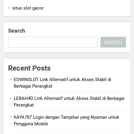
situs slot gacor
Search
SEARCH
Recent Posts
EDWINSLOT Link Alternatif untuk Akses Stabil di
Berbagai Perangkat
LEBAH4D Link Alternatif untuk Akses Stabil di Berbagai
Perangkat
KAYA787 Login dengan Tampilan yang Nyaman untuk
Pengguna Mobile