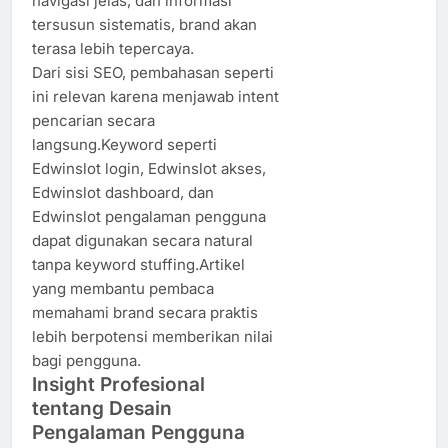
navigasi jelas, dan informasi
tersusun sistematis, brand akan
terasa lebih tepercaya.
Dari sisi SEO, pembahasan seperti
ini relevan karena menjawab intent
pencarian secara
langsung.Keyword seperti
Edwinslot login, Edwinslot akses,
Edwinslot dashboard, dan
Edwinslot pengalaman pengguna
dapat digunakan secara natural
tanpa keyword stuffing.Artikel
yang membantu pembaca
memahami brand secara praktis
lebih berpotensi memberikan nilai
bagi pengguna.
Insight Profesional
tentang Desain
Pengalaman Pengguna