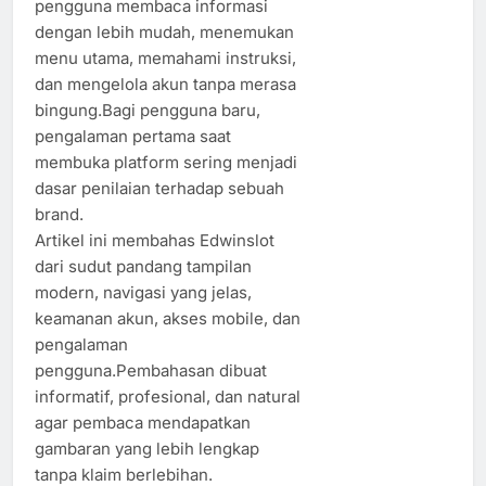
pengguna membaca informasi
dengan lebih mudah, menemukan
menu utama, memahami instruksi,
dan mengelola akun tanpa merasa
bingung.Bagi pengguna baru,
pengalaman pertama saat
membuka platform sering menjadi
dasar penilaian terhadap sebuah
brand.
Artikel ini membahas Edwinslot
dari sudut pandang tampilan
modern, navigasi yang jelas,
keamanan akun, akses mobile, dan
pengalaman
pengguna.Pembahasan dibuat
informatif, profesional, dan natural
agar pembaca mendapatkan
gambaran yang lebih lengkap
tanpa klaim berlebihan.