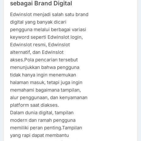
sebagai Brand Digital
Edwinslot menjadi salah satu brand
digital yang banyak dicari
pengguna melalui berbagai variasi
keyword seperti Edwinslot login,
Edwinslot resmi, Edwinslot
alternatif, dan Edwinslot
akses.Pola pencarian tersebut
menunjukkan bahwa pengguna
tidak hanya ingin menemukan
halaman masuk, tetapi juga ingin
memahami bagaimana tampilan,
alur penggunaan, dan kenyamanan
platform saat diakses.
Dalam dunia digital, tampilan
modern dan ramah pengguna
memiliki peran penting.Tampilan
yang rapi dapat membantu