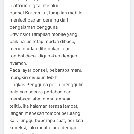
platform digital melalui
ponsel.Karena itu, tampilan mobile
menjadi bagian penting dari
pengalaman pengguna
Edwinslot.Tampilan mobile yang
baik harus tetap mudah dibaca,
menu mudah ditemukan, dan
tombol dapat digunakan dengan
nyaman.
Pada layar ponsel, beberapa menu
mungkin disusun lebih
ringkas.Pengguna perlu menggulir
halaman secara perlahan dan
membaca label menu dengan
teliti.Jika halaman terasa lambat,
jangan menekan tombol berulang
kali.Tunggu beberapa saat, periksa
koneksi, lalu muat ulang dengan