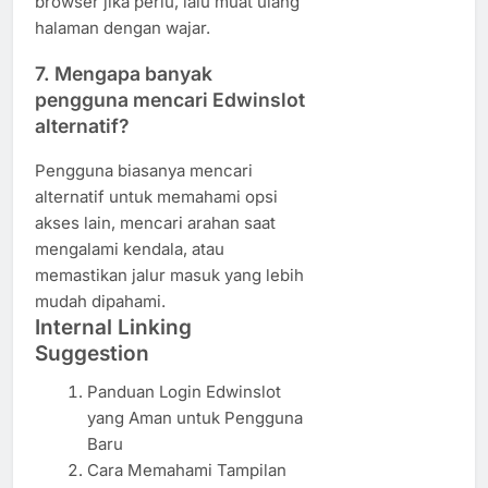
browser jika perlu, lalu muat ulang
halaman dengan wajar.
7. Mengapa banyak
pengguna mencari Edwinslot
alternatif?
Pengguna biasanya mencari
alternatif untuk memahami opsi
akses lain, mencari arahan saat
mengalami kendala, atau
memastikan jalur masuk yang lebih
mudah dipahami.
Internal Linking
Suggestion
Panduan Login Edwinslot
yang Aman untuk Pengguna
Baru
Cara Memahami Tampilan