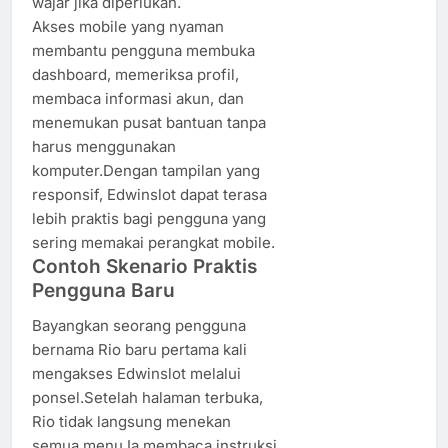
wajar jika diperlukan.
Akses mobile yang nyaman
membantu pengguna membuka
dashboard, memeriksa profil,
membaca informasi akun, dan
menemukan pusat bantuan tanpa
harus menggunakan
komputer.Dengan tampilan yang
responsif, Edwinslot dapat terasa
lebih praktis bagi pengguna yang
sering memakai perangkat mobile.
Contoh Skenario Praktis
Pengguna Baru
Bayangkan seorang pengguna
bernama Rio baru pertama kali
mengakses Edwinslot melalui
ponsel.Setelah halaman terbuka,
Rio tidak langsung menekan
semua menu.Ia membaca instruksi,