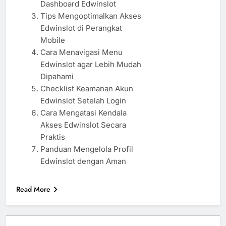
Dashboard Edwinslot
Tips Mengoptimalkan Akses
Edwinslot di Perangkat
Mobile
Cara Menavigasi Menu
Edwinslot agar Lebih Mudah
Dipahami
Checklist Keamanan Akun
Edwinslot Setelah Login
Cara Mengatasi Kendala
Akses Edwinslot Secara
Praktis
Panduan Mengelola Profil
Edwinslot dengan Aman
Read More