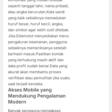
seperti tanggal lahir, nama pribadi,
atau angka berurutan.Kata sandi
yang baik sebaiknya memadukan
huruf besar, huruf kecil, angka,
dan simbol agar lebih sulit ditebak.
Jika Edwinslot menyediakan menu
pengaturan keamanan, pengguna
sebaiknya memeriksanya setelah
berhasil masuk.Pastikan kontak
yang terhubung masih aktif dan
data profil sudah benar.Data yang
akurat akan membantu proses
verifikasi atau pemulihan jika suatu
saat terjadi kendala.
Akses Mobile yang
Mendukung Pengalaman
Modern
Banyak pengguna mengakses