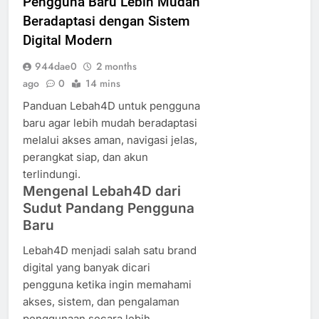
Pengguna Baru Lebih Mudah
Beradaptasi dengan Sistem
Digital Modern
944dae0
2 months
ago
0
14 mins
Panduan Lebah4D untuk pengguna
baru agar lebih mudah beradaptasi
melalui akses aman, navigasi jelas,
perangkat siap, dan akun
terlindungi.
Mengenal Lebah4D dari
Sudut Pandang Pengguna
Baru
Lebah4D menjadi salah satu brand
digital yang banyak dicari
pengguna ketika ingin memahami
akses, sistem, dan pengalaman
penggunaan secara lebih