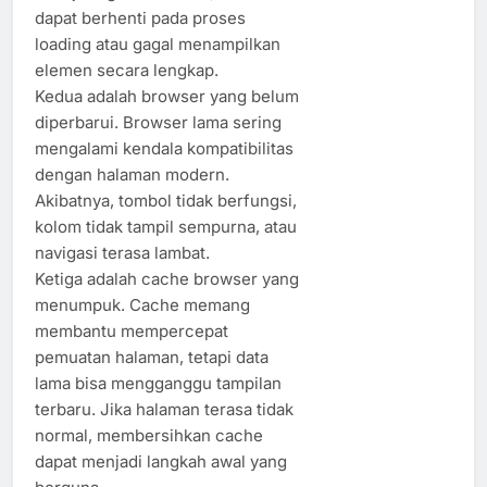
dapat berhenti pada proses
loading atau gagal menampilkan
elemen secara lengkap.
Kedua adalah browser yang belum
diperbarui. Browser lama sering
mengalami kendala kompatibilitas
dengan halaman modern.
Akibatnya, tombol tidak berfungsi,
kolom tidak tampil sempurna, atau
navigasi terasa lambat.
Ketiga adalah cache browser yang
menumpuk. Cache memang
membantu mempercepat
pemuatan halaman, tetapi data
lama bisa mengganggu tampilan
terbaru. Jika halaman terasa tidak
normal, membersihkan cache
dapat menjadi langkah awal yang