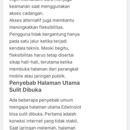
keamanan saat menggunakan
akses cadangan.
Akses alternatif juga membantu
meningkatkan fleksibilitas.
Pengguna tidak bergantung hanya
pada satu jalur ketika terjadi
kendala teknis. Meski begitu,
fleksibilitas harus tetap disertai
sikap hati-hati, terutama ketika
membuka halaman dari perangkat
mobile atau jaringan publik.
Penyebab Halaman Utama
Sulit Dibuka
Ada beberapa penyebab umum
mengapa halaman utama Edwinslot
bisa sulit dibuka. Pertama adalah
koneksi internet yang tidak stabil.
Saat jaringan melemah, halaman