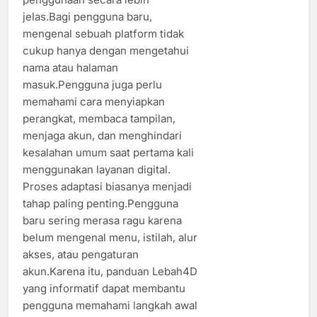
jelas.Bagi pengguna baru,
mengenal sebuah platform tidak
cukup hanya dengan mengetahui
nama atau halaman
masuk.Pengguna juga perlu
memahami cara menyiapkan
perangkat, membaca tampilan,
menjaga akun, dan menghindari
kesalahan umum saat pertama kali
menggunakan layanan digital.
Proses adaptasi biasanya menjadi
tahap paling penting.Pengguna
baru sering merasa ragu karena
belum mengenal menu, istilah, alur
akses, atau pengaturan
akun.Karena itu, panduan Lebah4D
yang informatif dapat membantu
pengguna memahami langkah awal