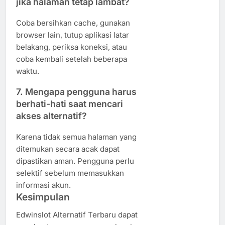
jika halaman tetap lambat?
Coba bersihkan cache, gunakan
browser lain, tutup aplikasi latar
belakang, periksa koneksi, atau
coba kembali setelah beberapa
waktu.
7. Mengapa pengguna harus
berhati-hati saat mencari
akses alternatif?
Karena tidak semua halaman yang
ditemukan secara acak dapat
dipastikan aman. Pengguna perlu
selektif sebelum memasukkan
informasi akun.
Kesimpulan
Edwinslot Alternatif Terbaru dapat