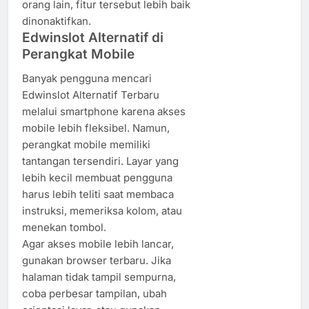
orang lain, fitur tersebut lebih baik
dinonaktifkan.
Edwinslot Alternatif di
Perangkat Mobile
Banyak pengguna mencari
Edwinslot Alternatif Terbaru
melalui smartphone karena akses
mobile lebih fleksibel. Namun,
perangkat mobile memiliki
tantangan tersendiri. Layar yang
lebih kecil membuat pengguna
harus lebih teliti saat membaca
instruksi, memeriksa kolom, atau
menekan tombol.
Agar akses mobile lebih lancar,
gunakan browser terbaru. Jika
halaman tidak tampil sempurna,
coba perbesar tampilan, ubah