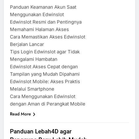
Panduan Keamanan Akun Saat
Menggunakan Edwinslot
Edwinslot Resmi dan Pentingnya
Memahami Halaman Akses
Cara Memastikan Akses Edwinslot
Berjalan Lancar
Tips Login Edwinslot agar Tidak
Mengalami Hambatan
Edwinslot Akses Cepat dengan
Tampilan yang Mudah Dipahami
Edwinslot Mobile: Akses Praktis
Melalui Smartphone
Cara Menggunakan Edwinslot
dengan Aman di Perangkat Mobile
Read More
Panduan Lebah4D agar