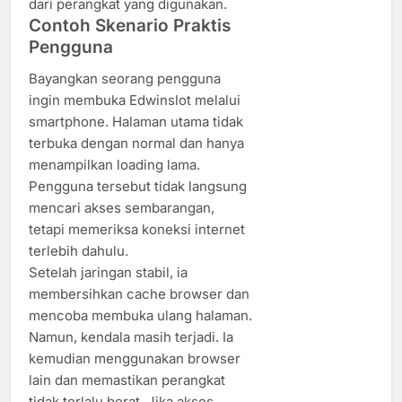
dari perangkat yang digunakan.
Contoh Skenario Praktis
Pengguna
Bayangkan seorang pengguna
ingin membuka Edwinslot melalui
smartphone. Halaman utama tidak
terbuka dengan normal dan hanya
menampilkan loading lama.
Pengguna tersebut tidak langsung
mencari akses sembarangan,
tetapi memeriksa koneksi internet
terlebih dahulu.
Setelah jaringan stabil, ia
membersihkan cache browser dan
mencoba membuka ulang halaman.
Namun, kendala masih terjadi. Ia
kemudian menggunakan browser
lain dan memastikan perangkat
tidak terlalu berat. Jika akses