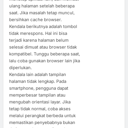
ulang halaman setelah beberapa
saat. Jika masalah tetap muncul,
bersihkan cache browser.
Kendala berikutnya adalah tombol
tidak merespons. Hal ini bisa
terjadi karena halaman belum
selesai dimuat atau browser tidak
kompatibel. Tunggu beberapa saat,
lalu coba gunakan browser lain jika
diperlukan.
Kendala lain adalah tampilan
halaman tidak lengkap. Pada
smartphone, pengguna dapat
memperbesar tampilan atau
mengubah orientasi layar. Jika
tetap tidak normal, coba akses
melalui perangkat berbeda untuk
memastikan penyebabnya bukan