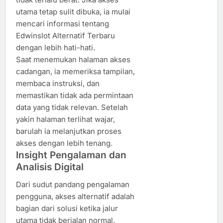
utama tetap sulit dibuka, ia mulai
mencari informasi tentang
Edwinslot Alternatif Terbaru
dengan lebih hati-hati.
Saat menemukan halaman akses
cadangan, ia memeriksa tampilan,
membaca instruksi, dan
memastikan tidak ada permintaan
data yang tidak relevan. Setelah
yakin halaman terlihat wajar,
barulah ia melanjutkan proses
akses dengan lebih tenang.
Insight Pengalaman dan
Analisis Digital
Dari sudut pandang pengalaman
pengguna, akses alternatif adalah
bagian dari solusi ketika jalur
utama tidak berjalan normal.