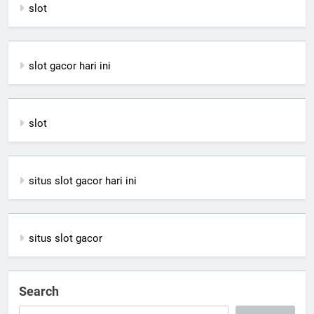
slot
slot gacor hari ini
slot
situs slot gacor hari ini
situs slot gacor
Search