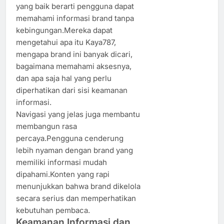
yang baik berarti pengguna dapat
memahami informasi brand tanpa
kebingungan.Mereka dapat
mengetahui apa itu Kaya787,
mengapa brand ini banyak dicari,
bagaimana memahami aksesnya,
dan apa saja hal yang perlu
diperhatikan dari sisi keamanan
informasi.
Navigasi yang jelas juga membantu
membangun rasa
percaya.Pengguna cenderung
lebih nyaman dengan brand yang
memiliki informasi mudah
dipahami.Konten yang rapi
menunjukkan bahwa brand dikelola
secara serius dan memperhatikan
kebutuhan pembaca.
Keamanan Informasi dan