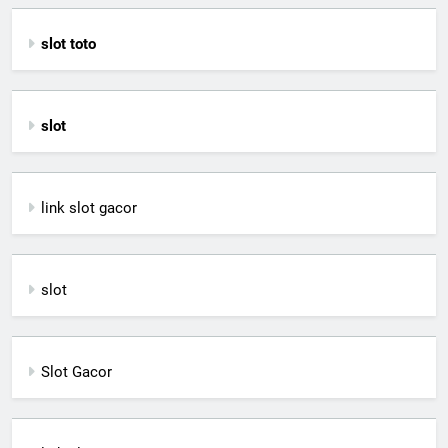
slot toto
slot
link slot gacor
slot
Slot Gacor