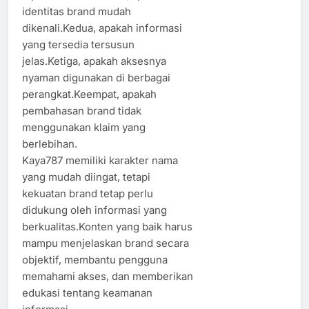
identitas brand mudah
dikenali.Kedua, apakah informasi
yang tersedia tersusun
jelas.Ketiga, apakah aksesnya
nyaman digunakan di berbagai
perangkat.Keempat, apakah
pembahasan brand tidak
menggunakan klaim yang
berlebihan.
Kaya787 memiliki karakter nama
yang mudah diingat, tetapi
kekuatan brand tetap perlu
didukung oleh informasi yang
berkualitas.Konten yang baik harus
mampu menjelaskan brand secara
objektif, membantu pengguna
memahami akses, dan memberikan
edukasi tentang keamanan