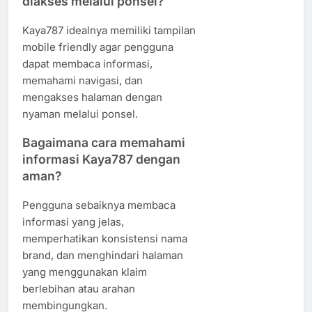
diakses melalui ponsel?
Kaya787 idealnya memiliki tampilan
mobile friendly agar pengguna
dapat membaca informasi,
memahami navigasi, dan
mengakses halaman dengan
nyaman melalui ponsel.
Bagaimana cara memahami
informasi Kaya787 dengan
aman?
Pengguna sebaiknya membaca
informasi yang jelas,
memperhatikan konsistensi nama
brand, dan menghindari halaman
yang menggunakan klaim
berlebihan atau arahan
membingungkan.