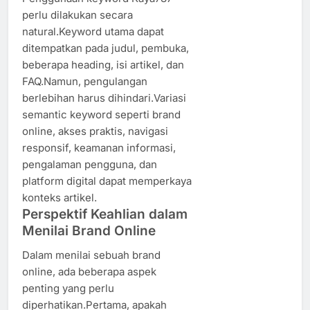
perlu dilakukan secara
natural.Keyword utama dapat
ditempatkan pada judul, pembuka,
beberapa heading, isi artikel, dan
FAQ.Namun, pengulangan
berlebihan harus dihindari.Variasi
semantic keyword seperti brand
online, akses praktis, navigasi
responsif, keamanan informasi,
pengalaman pengguna, dan
platform digital dapat memperkaya
konteks artikel.
Perspektif Keahlian dalam
Menilai Brand Online
Dalam menilai sebuah brand
online, ada beberapa aspek
penting yang perlu
diperhatikan.Pertama, apakah