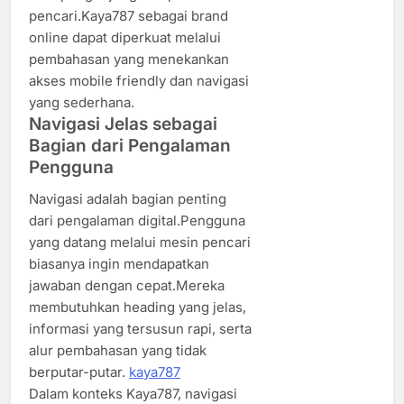
pencari.Kaya787 sebagai brand
online dapat diperkuat melalui
pembahasan yang menekankan
akses mobile friendly dan navigasi
yang sederhana.
Navigasi Jelas sebagai
Bagian dari Pengalaman
Pengguna
Navigasi adalah bagian penting
dari pengalaman digital.Pengguna
yang datang melalui mesin pencari
biasanya ingin mendapatkan
jawaban dengan cepat.Mereka
membutuhkan heading yang jelas,
informasi yang tersusun rapi, serta
alur pembahasan yang tidak
berputar-putar.
kaya787
Dalam konteks Kaya787, navigasi