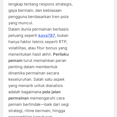
lengkap tentang respons strategis,
gaya bermain, dan kebiasaan
pengguna berdasarkan tren pola
yang muncul.
Dalam dunia permainan berbasis
peluang seperti
kaya787
, bukan
hanya faktor teknis seperti RTP,
volatilitas, atau fitur bonus yang
menentukan hasil akhir.
Perilaku
pemain
turut memainkan peran
penting dalam membentuk
dinamika permainan secara
keseluruhan. Salah satu aspek
yang menarik untuk dianalisis
adalah bagaimana
pola jalan
permainan
memengaruhi cara
pemain bertindak—baik dari segi
strategi, ritme bermain, hingga
pengambilan keputusan.