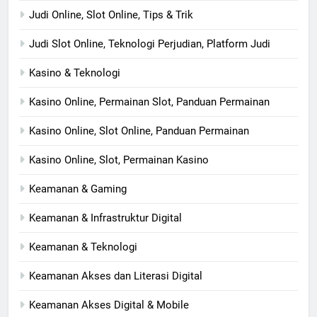
Judi Online, Slot Online, Tips & Trik
Judi Slot Online, Teknologi Perjudian, Platform Judi
Kasino & Teknologi
Kasino Online, Permainan Slot, Panduan Permainan
Kasino Online, Slot Online, Panduan Permainan
Kasino Online, Slot, Permainan Kasino
Keamanan & Gaming
Keamanan & Infrastruktur Digital
Keamanan & Teknologi
Keamanan Akses dan Literasi Digital
Keamanan Akses Digital & Mobile