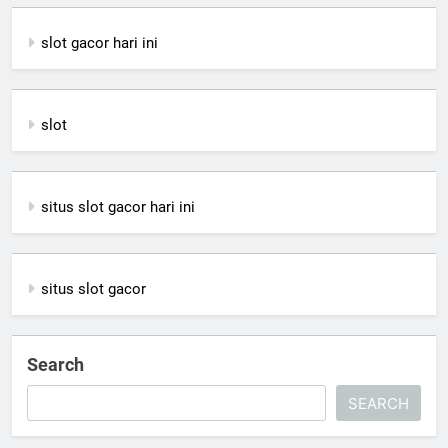
slot gacor hari ini
slot
situs slot gacor hari ini
situs slot gacor
Search
SEARCH