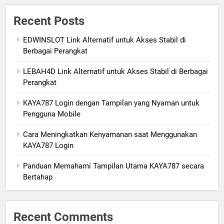
Recent Posts
EDWINSLOT Link Alternatif untuk Akses Stabil di
Berbagai Perangkat
LEBAH4D Link Alternatif untuk Akses Stabil di Berbagai
Perangkat
KAYA787 Login dengan Tampilan yang Nyaman untuk
Pengguna Mobile
Cara Meningkatkan Kenyamanan saat Menggunakan
KAYA787 Login
Panduan Memahami Tampilan Utama KAYA787 secara
Bertahap
Recent Comments