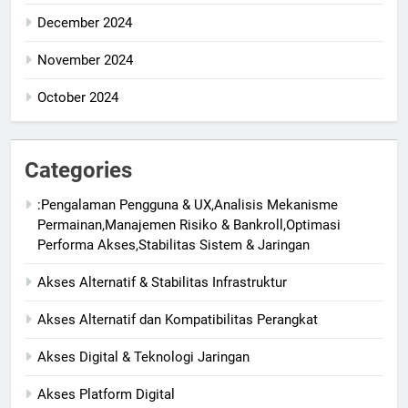
December 2024
November 2024
October 2024
Categories
:Pengalaman Pengguna & UX,Analisis Mekanisme
Permainan,Manajemen Risiko & Bankroll,Optimasi
Performa Akses,Stabilitas Sistem & Jaringan
Akses Alternatif & Stabilitas Infrastruktur
Akses Alternatif dan Kompatibilitas Perangkat
Akses Digital & Teknologi Jaringan
Akses Platform Digital