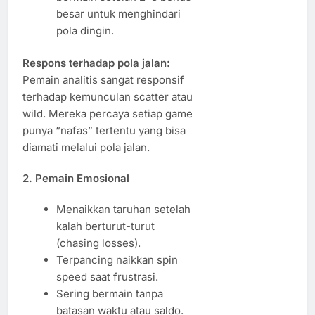
besar untuk menghindari
pola dingin.
Respons terhadap pola jalan:
Pemain analitis sangat responsif
terhadap kemunculan scatter atau
wild. Mereka percaya setiap game
punya “nafas” tertentu yang bisa
diamati melalui pola jalan.
2.
Pemain Emosional
Menaikkan taruhan setelah
kalah berturut-turut
(chasing losses).
Terpancing naikkan spin
speed saat frustrasi.
Sering bermain tanpa
batasan waktu atau saldo.