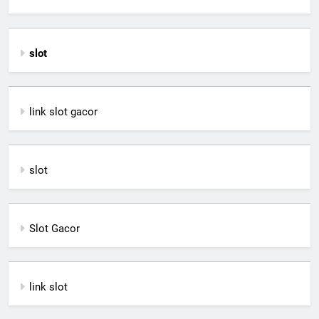
slot
link slot gacor
slot
Slot Gacor
link slot