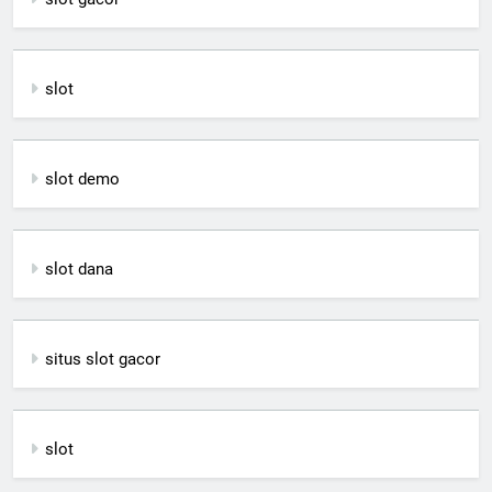
slot
slot demo
slot dana
situs slot gacor
slot