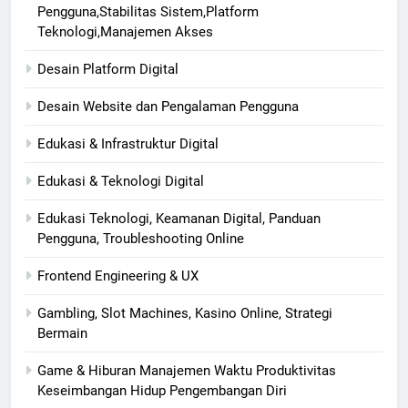
Pengguna,Stabilitas Sistem,Platform
Teknologi,Manajemen Akses
Desain Platform Digital
Desain Website dan Pengalaman Pengguna
Edukasi & Infrastruktur Digital
Edukasi & Teknologi Digital
Edukasi Teknologi, Keamanan Digital, Panduan
Pengguna, Troubleshooting Online
Frontend Engineering & UX
Gambling, Slot Machines, Kasino Online, Strategi
Bermain
Game & Hiburan Manajemen Waktu Produktivitas
Keseimbangan Hidup Pengembangan Diri