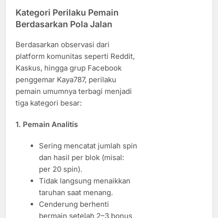
Kategori Perilaku Pemain
Berdasarkan Pola Jalan
Berdasarkan observasi dari
platform komunitas seperti Reddit,
Kaskus, hingga grup Facebook
penggemar Kaya787, perilaku
pemain umumnya terbagi menjadi
tiga kategori besar:
1.
Pemain Analitis
Sering mencatat jumlah spin
dan hasil per blok (misal:
per 20 spin).
Tidak langsung menaikkan
taruhan saat menang.
Cenderung berhenti
bermain setelah 2–3 bonus