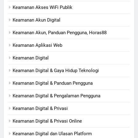
Keamanan Akses WiFi Publik
Keamanan Akun Digital
Keamanan Akun, Panduan Pengguna, Horas88
Keamanan Aplikasi Web
Keamanan Digital
Keamanan Digital & Gaya Hidup Teknologi
Keamanan Digital & Panduan Pengguna
Keamanan Digital & Pengalaman Pengguna
Keamanan Digital & Privasi
Keamanan Digital & Privasi Online
Keamanan Digital dan Ulasan Platform