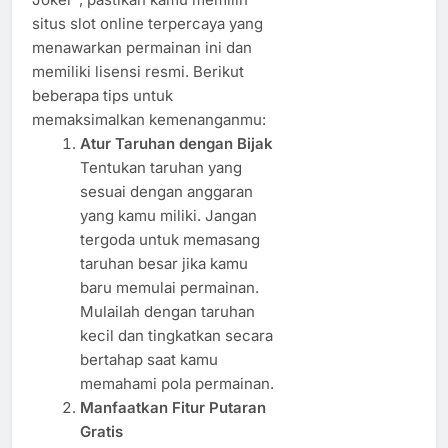
situs slot online terpercaya yang
menawarkan permainan ini dan
memiliki lisensi resmi. Berikut
beberapa tips untuk
memaksimalkan kemenanganmu:
Atur Taruhan dengan Bijak
Tentukan taruhan yang
sesuai dengan anggaran
yang kamu miliki. Jangan
tergoda untuk memasang
taruhan besar jika kamu
baru memulai permainan.
Mulailah dengan taruhan
kecil dan tingkatkan secara
bertahap saat kamu
memahami pola permainan.
Manfaatkan Fitur Putaran
Gratis