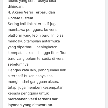
teknis yang seharusnya bisa
dihindari.
4. Akses Versi Terbaru dan
Update Sistem
Sering kali link alternatif juga
membawa pengguna ke versi
platform yang lebih baru. Ini bisa
mencakup tampilan antarmuka
yang diperbarui, peningkatan
kecepatan akses, hingga fitur-fitur
baru yang belum tersedia di versi
sebelumnya.
Dengan kata lain, penggunaan link
alternatif bukan hanya soal
menghindari gangguan akses,
tetapi juga memberi kesempatan
kepada pengguna untuk
merasakan versi terbaru dari
layanan yang ditawarkan
.