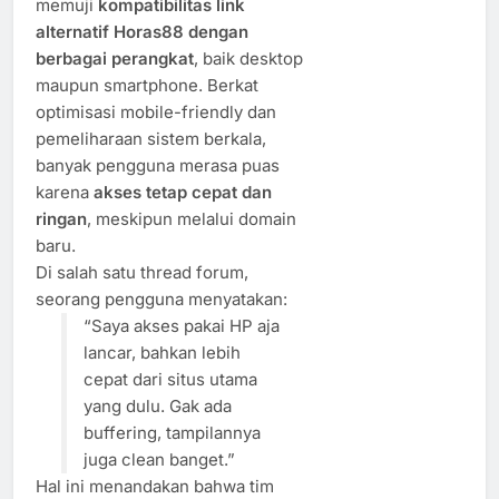
memuji
kompatibilitas link
alternatif Horas88 dengan
berbagai perangkat
, baik desktop
maupun smartphone. Berkat
optimisasi mobile-friendly dan
pemeliharaan sistem berkala,
banyak pengguna merasa puas
karena
akses tetap cepat dan
ringan
, meskipun melalui domain
baru.
Di salah satu thread forum,
seorang pengguna menyatakan:
“Saya akses pakai HP aja
lancar, bahkan lebih
cepat dari situs utama
yang dulu. Gak ada
buffering, tampilannya
juga clean banget.”
Hal ini menandakan bahwa tim