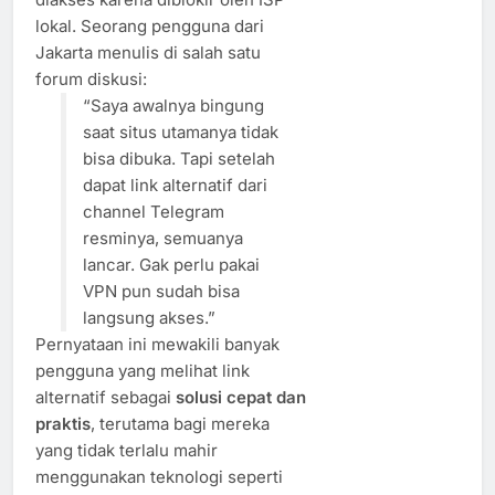
lokal. Seorang pengguna dari
Jakarta menulis di salah satu
forum diskusi:
“Saya awalnya bingung
saat situs utamanya tidak
bisa dibuka. Tapi setelah
dapat link alternatif dari
channel Telegram
resminya, semuanya
lancar. Gak perlu pakai
VPN pun sudah bisa
langsung akses.”
Pernyataan ini mewakili banyak
pengguna yang melihat link
alternatif sebagai
solusi cepat dan
praktis
, terutama bagi mereka
yang tidak terlalu mahir
menggunakan teknologi seperti