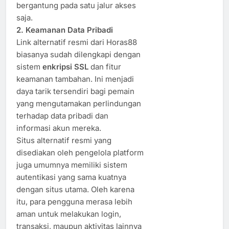
bergantung pada satu jalur akses
saja.
2. Keamanan Data Pribadi
Link alternatif resmi dari Horas88
biasanya sudah dilengkapi dengan
sistem
enkripsi SSL
dan fitur
keamanan tambahan. Ini menjadi
daya tarik tersendiri bagi pemain
yang mengutamakan perlindungan
terhadap data pribadi dan
informasi akun mereka.
Situs alternatif resmi yang
disediakan oleh pengelola platform
juga umumnya memiliki sistem
autentikasi yang sama kuatnya
dengan situs utama. Oleh karena
itu, para pengguna merasa lebih
aman untuk melakukan login,
transaksi, maupun aktivitas lainnya