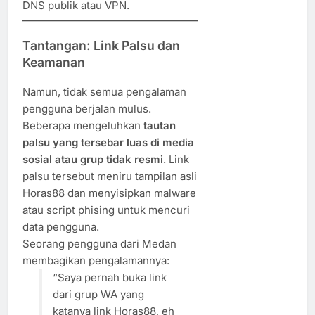
DNS publik atau VPN.
Tantangan: Link Palsu dan
Keamanan
Namun, tidak semua pengalaman
pengguna berjalan mulus.
Beberapa mengeluhkan
tautan
palsu yang tersebar luas di media
sosial atau grup tidak resmi
. Link
palsu tersebut meniru tampilan asli
Horas88 dan menyisipkan malware
atau script phising untuk mencuri
data pengguna.
Seorang pengguna dari Medan
membagikan pengalamannya:
“Saya pernah buka link
dari grup WA yang
katanya link Horas88, eh