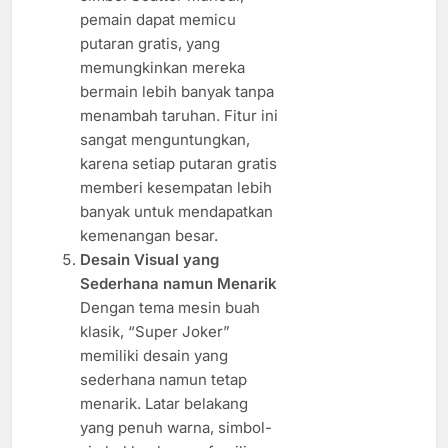
pemain dapat memicu
putaran gratis, yang
memungkinkan mereka
bermain lebih banyak tanpa
menambah taruhan. Fitur ini
sangat menguntungkan,
karena setiap putaran gratis
memberi kesempatan lebih
banyak untuk mendapatkan
kemenangan besar.
Desain Visual yang
Sederhana namun Menarik
Dengan tema mesin buah
klasik, “Super Joker”
memiliki desain yang
sederhana namun tetap
menarik. Latar belakang
yang penuh warna, simbol-