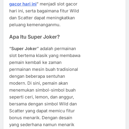
gacor hari ini
” menjadi slot gacor
hari ini, serta bagaimana fitur Wild
dan Scatter dapat meningkatkan
peluang kemenanganmu.
Apa Itu Super Joker?
“
Super Joker
” adalah permainan
slot bertema klasik yang membawa
pemain kembali ke zaman
permainan mesin buah tradisional
dengan beberapa sentuhan
modern. Di sini, pemain akan
menemukan simbol-simbol buah
seperti ceri, lemon, dan anggur,
bersama dengan simbol Wild dan
Scatter yang dapat memicu fitur
bonus menarik. Dengan desain
yang sederhana namun menarik