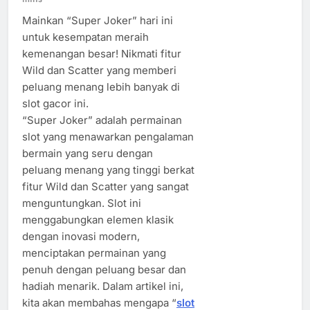
Mainkan “Super Joker” hari ini
untuk kesempatan meraih
kemenangan besar! Nikmati fitur
Wild dan Scatter yang memberi
peluang menang lebih banyak di
slot gacor ini.
“Super Joker” adalah permainan
slot yang menawarkan pengalaman
bermain yang seru dengan
peluang menang yang tinggi berkat
fitur Wild dan Scatter yang sangat
menguntungkan. Slot ini
menggabungkan elemen klasik
dengan inovasi modern,
menciptakan permainan yang
penuh dengan peluang besar dan
hadiah menarik. Dalam artikel ini,
kita akan membahas mengapa “
slot