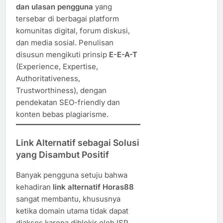
dan ulasan pengguna
yang
tersebar di berbagai platform
komunitas digital, forum diskusi,
dan media sosial. Penulisan
disusun mengikuti prinsip
E-E-A-T
(Experience, Expertise,
Authoritativeness,
Trustworthiness), dengan
pendekatan SEO-friendly dan
konten bebas plagiarisme.
Link Alternatif sebagai Solusi
yang Disambut Positif
Banyak pengguna setuju bahwa
kehadiran
link alternatif Horas88
sangat membantu, khususnya
ketika domain utama tidak dapat
diakses karena diblokir oleh ISP