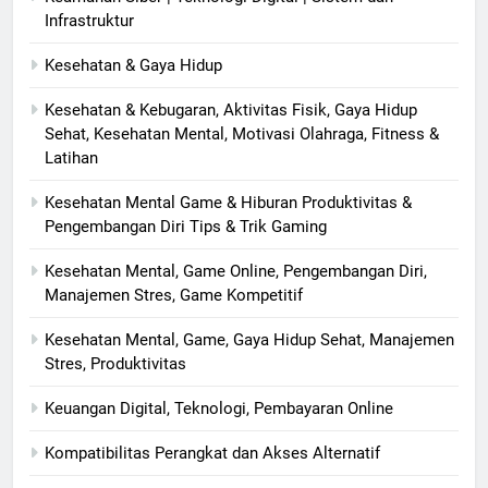
Infrastruktur
Kesehatan & Gaya Hidup
Kesehatan & Kebugaran, Aktivitas Fisik, Gaya Hidup
Sehat, Kesehatan Mental, Motivasi Olahraga, Fitness &
Latihan
Kesehatan Mental Game & Hiburan Produktivitas &
Pengembangan Diri Tips & Trik Gaming
Kesehatan Mental, Game Online, Pengembangan Diri,
Manajemen Stres, Game Kompetitif
Kesehatan Mental, Game, Gaya Hidup Sehat, Manajemen
Stres, Produktivitas
Keuangan Digital, Teknologi, Pembayaran Online
Kompatibilitas Perangkat dan Akses Alternatif