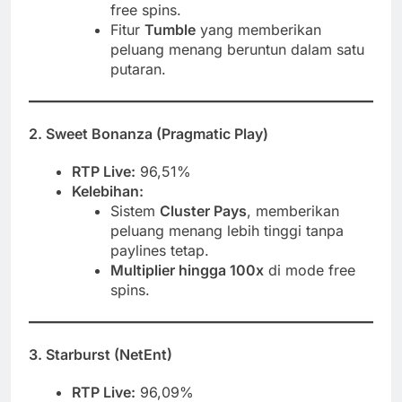
free spins.
Fitur
Tumble
yang memberikan
peluang menang beruntun dalam satu
putaran.
2. Sweet Bonanza (Pragmatic Play)
RTP Live:
96,51%
Kelebihan:
Sistem
Cluster Pays
, memberikan
peluang menang lebih tinggi tanpa
paylines tetap.
Multiplier hingga 100x
di mode free
spins.
3. Starburst (NetEnt)
RTP Live:
96,09%