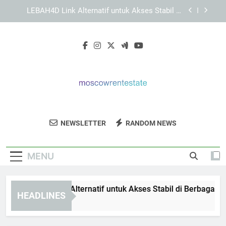
Skip
KAYA787 Login dengan Tampilan yang Nyaman
to
untuk Pengguna Mobile
content
Cara Meningkatkan Kenyamanan saat
Menggunakan KAYA787 Login
EDWINSLOT Link Alternatif untuk Akses Stabil di
Berbagai Perangkat
LEBAH4D Link Alternatif untuk Akses Stabil di
Berbagai Perangkat
KAYA787 Login dengan Tampilan yang Nyaman
untuk Pengguna Mobile
Moscow Rent
Sewa Properti Berkualitas Di Moskow
Cara Meningkatkan Kenyamanan saat
NEWSLETTER
RANDOM NEWS
Estate
Menggunakan KAYA787 Login
Dengan Layanan Dari Moscow Rent Estate.
MENU
WINSLOT Link Alternatif untuk Akses Stabil di Berbagai Peran
HEADLINES
Weeks Ago