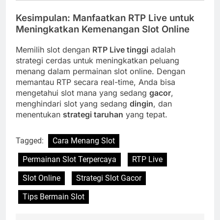
Kesimpulan: Manfaatkan RTP Live untuk
Meningkatkan Kemenangan Slot Online
Memilih slot dengan
RTP Live tinggi
adalah
strategi cerdas untuk meningkatkan peluang
menang dalam permainan slot online. Dengan
memantau RTP secara real-time, Anda bisa
mengetahui slot mana yang sedang
gacor
,
menghindari slot yang sedang
dingin
, dan
menentukan
strategi taruhan
yang tepat.
Tagged:
Cara Menang Slot
Permainan Slot Terpercaya
RTP Live
Slot Online
Strategi Slot Gacor
Tips Bermain Slot