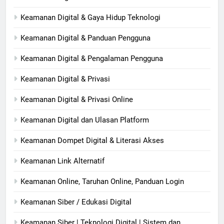
Keamanan Digital & Gaya Hidup Teknologi
Keamanan Digital & Panduan Pengguna
Keamanan Digital & Pengalaman Pengguna
Keamanan Digital & Privasi
Keamanan Digital & Privasi Online
Keamanan Digital dan Ulasan Platform
Keamanan Dompet Digital & Literasi Akses
Keamanan Link Alternatif
Keamanan Online, Taruhan Online, Panduan Login
Keamanan Siber / Edukasi Digital
Keamanan Siber | Teknologi Digital | Sistem dan