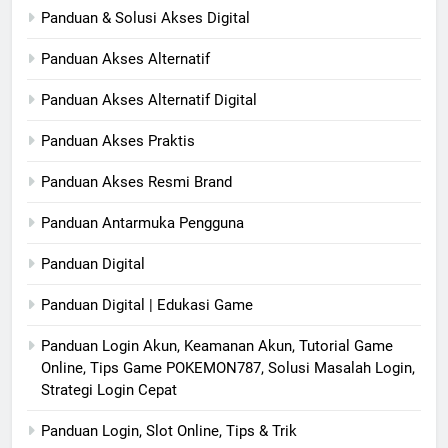
Panduan & Solusi Akses Digital
Panduan Akses Alternatif
Panduan Akses Alternatif Digital
Panduan Akses Praktis
Panduan Akses Resmi Brand
Panduan Antarmuka Pengguna
Panduan Digital
Panduan Digital | Edukasi Game
Panduan Login Akun, Keamanan Akun, Tutorial Game
Online, Tips Game POKEMON787, Solusi Masalah Login,
Strategi Login Cepat
Panduan Login, Slot Online, Tips & Trik