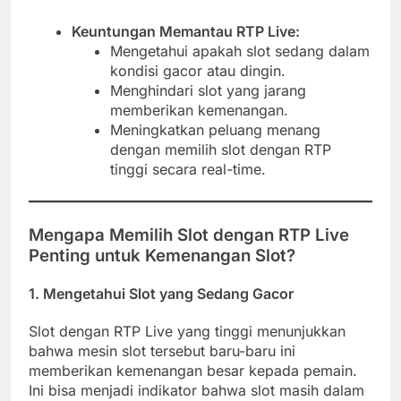
Keuntungan Memantau RTP Live:
Mengetahui apakah slot sedang dalam
kondisi gacor atau dingin.
Menghindari slot yang jarang
memberikan kemenangan.
Meningkatkan peluang menang
dengan memilih slot dengan RTP
tinggi secara real-time.
Mengapa Memilih Slot dengan RTP Live
Penting untuk Kemenangan Slot?
1. Mengetahui Slot yang Sedang Gacor
Slot dengan RTP Live yang tinggi menunjukkan
bahwa mesin slot tersebut baru-baru ini
memberikan kemenangan besar kepada pemain.
Ini bisa menjadi indikator bahwa slot masih dalam