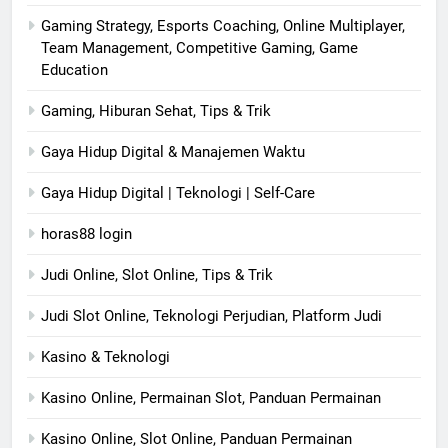
Gaming Strategy, Esports Coaching, Online Multiplayer,
Team Management, Competitive Gaming, Game
Education
Gaming, Hiburan Sehat, Tips & Trik
Gaya Hidup Digital & Manajemen Waktu
Gaya Hidup Digital | Teknologi | Self-Care
horas88 login
Judi Online, Slot Online, Tips & Trik
Judi Slot Online, Teknologi Perjudian, Platform Judi
Kasino & Teknologi
Kasino Online, Permainan Slot, Panduan Permainan
Kasino Online, Slot Online, Panduan Permainan