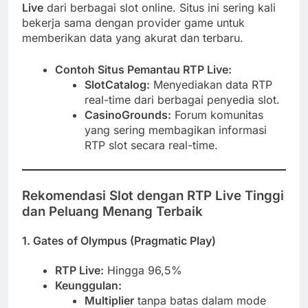
Live
dari berbagai slot online. Situs ini sering kali
bekerja sama dengan provider game untuk
memberikan data yang akurat dan terbaru.
Contoh Situs Pemantau RTP Live:
SlotCatalog:
Menyediakan data RTP
real-time dari berbagai penyedia slot.
CasinoGrounds:
Forum komunitas
yang sering membagikan informasi
RTP slot secara real-time.
Rekomendasi Slot dengan RTP Live Tinggi
dan Peluang Menang Terbaik
1. Gates of Olympus (Pragmatic Play)
RTP Live:
Hingga 96,5%
Keunggulan:
Multiplier
tanpa batas dalam mode