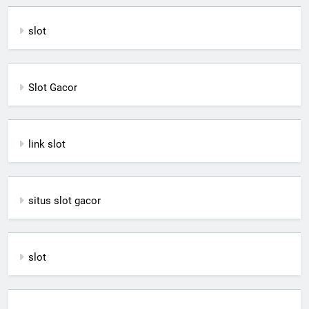
slot
Slot Gacor
link slot
situs slot gacor
slot