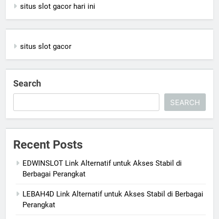
situs slot gacor hari ini
situs slot gacor
Search
SEARCH
Recent Posts
EDWINSLOT Link Alternatif untuk Akses Stabil di
Berbagai Perangkat
LEBAH4D Link Alternatif untuk Akses Stabil di Berbagai
Perangkat