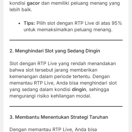
kondisi
gacor
dan memiliki peluang menang yang
lebih baik.
Tips:
Pilih slot dengan RTP Live di atas 95%
untuk memaksimalkan peluang menang.
2. Menghindari Slot yang Sedang Dingin
Slot dengan RTP Live yang rendah menandakan
bahwa slot tersebut jarang memberikan
kemenangan dalam periode tertentu. Dengan
memantau RTP Live, Anda bisa menghindari slot
yang sedang dalam kondisi
dingin
, sehingga
mengurangi risiko kehilangan modal.
3. Membantu Menentukan Strategi Taruhan
Dengan memantau RTP Live, Anda bisa