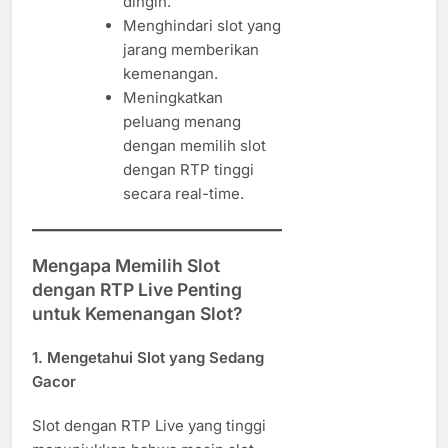
dingin.
Menghindari slot yang
jarang memberikan
kemenangan.
Meningkatkan
peluang menang
dengan memilih slot
dengan RTP tinggi
secara real-time.
Mengapa Memilih Slot
dengan RTP Live Penting
untuk Kemenangan Slot?
1. Mengetahui Slot yang Sedang
Gacor
Slot dengan RTP Live yang tinggi