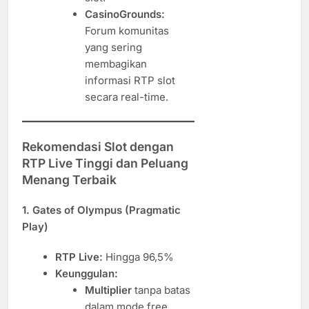
CasinoGrounds:
Forum komunitas
yang sering
membagikan
informasi RTP slot
secara real-time.
Rekomendasi Slot dengan
RTP Live Tinggi dan Peluang
Menang Terbaik
1. Gates of Olympus (Pragmatic
Play)
RTP Live:
Hingga 96,5%
Keunggulan:
Multiplier
tanpa batas
dalam mode free