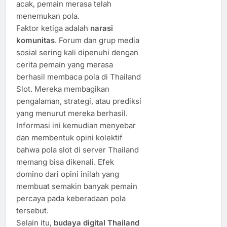
acak, pemain merasa telah
menemukan pola.
Faktor ketiga adalah
narasi
komunitas
. Forum dan grup media
sosial sering kali dipenuhi dengan
cerita pemain yang merasa
berhasil membaca pola di Thailand
Slot. Mereka membagikan
pengalaman, strategi, atau prediksi
yang menurut mereka berhasil.
Informasi ini kemudian menyebar
dan membentuk opini kolektif
bahwa pola slot di server Thailand
memang bisa dikenali. Efek
domino dari opini inilah yang
membuat semakin banyak pemain
percaya pada keberadaan pola
tersebut.
Selain itu,
budaya digital Thailand