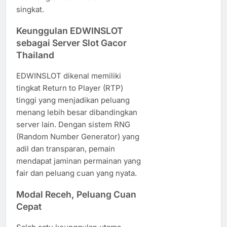
singkat.
Keunggulan EDWINSLOT
sebagai Server Slot Gacor
Thailand
EDWINSLOT dikenal memiliki
tingkat Return to Player (RTP)
tinggi yang menjadikan peluang
menang lebih besar dibandingkan
server lain. Dengan sistem RNG
(Random Number Generator) yang
adil dan transparan, pemain
mendapat jaminan permainan yang
fair dan peluang cuan yang nyata.
Modal Receh, Peluang Cuan
Cepat