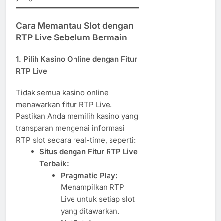
Cara Memantau Slot dengan
RTP Live Sebelum Bermain
1. Pilih Kasino Online dengan Fitur
RTP Live
Tidak semua kasino online
menawarkan fitur RTP Live.
Pastikan Anda memilih kasino yang
transparan mengenai informasi
RTP slot secara real-time, seperti:
Situs dengan Fitur RTP Live
Terbaik:
Pragmatic Play:
Menampilkan RTP
Live untuk setiap slot
yang ditawarkan.