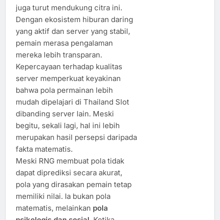
juga turut mendukung citra ini.
Dengan ekosistem hiburan daring
yang aktif dan server yang stabil,
pemain merasa pengalaman
mereka lebih transparan.
Kepercayaan terhadap kualitas
server memperkuat keyakinan
bahwa pola permainan lebih
mudah dipelajari di Thailand Slot
dibanding server lain. Meski
begitu, sekali lagi, hal ini lebih
merupakan hasil persepsi daripada
fakta matematis.
Meski RNG membuat pola tidak
dapat diprediksi secara akurat,
pola yang dirasakan pemain tetap
memiliki nilai. Ia bukan pola
matematis, melainkan
pola
psikologis dan sosial
. Ketika