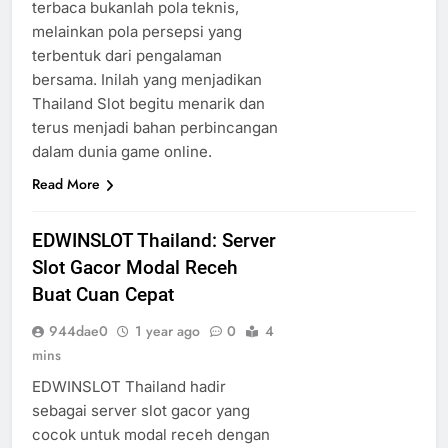
terbaca bukanlah pola teknis,
melainkan pola persepsi yang
terbentuk dari pengalaman
bersama. Inilah yang menjadikan
Thailand Slot begitu menarik dan
terus menjadi bahan perbincangan
dalam dunia game online.
Read More
EDWINSLOT Thailand: Server
Slot Gacor Modal Receh
Buat Cuan Cepat
944dae0
1 year ago
0
4
mins
EDWINSLOT Thailand hadir
sebagai server slot gacor yang
cocok untuk modal receh dengan