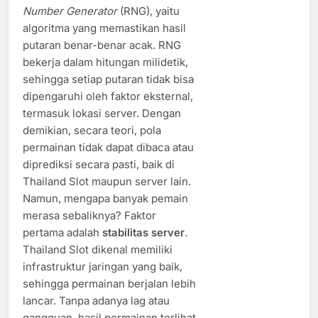
Number Generator
(RNG), yaitu
algoritma yang memastikan hasil
putaran benar-benar acak. RNG
bekerja dalam hitungan milidetik,
sehingga setiap putaran tidak bisa
dipengaruhi oleh faktor eksternal,
termasuk lokasi server. Dengan
demikian, secara teori, pola
permainan tidak dapat dibaca atau
diprediksi secara pasti, baik di
Thailand Slot maupun server lain.
Namun, mengapa banyak pemain
merasa sebaliknya? Faktor
pertama adalah
stabilitas server
.
Thailand Slot dikenal memiliki
infrastruktur jaringan yang baik,
sehingga permainan berjalan lebih
lancar. Tanpa adanya lag atau
gangguan, hasil permainan terlihat