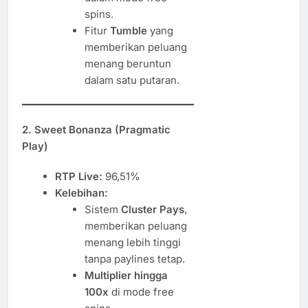
spins.
Fitur
Tumble
yang
memberikan peluang
menang beruntun
dalam satu putaran.
2. Sweet Bonanza (Pragmatic
Play)
RTP Live:
96,51%
Kelebihan:
Sistem
Cluster Pays
,
memberikan peluang
menang lebih tinggi
tanpa paylines tetap.
Multiplier hingga
100x
di mode free