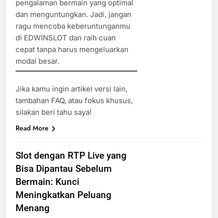
pengalaman bermain yang optimal
dan menguntungkan. Jadi, jangan
ragu mencoba keberuntunganmu
di EDWINSLOT dan raih cuan
cepat tanpa harus mengeluarkan
modal besar.
Jika kamu ingin artikel versi lain,
tambahan FAQ, atau fokus khusus,
silakan beri tahu saya!
Read More
Slot dengan RTP Live yang
Bisa Dipantau Sebelum
Bermain: Kunci
Meningkatkan Peluang
Menang