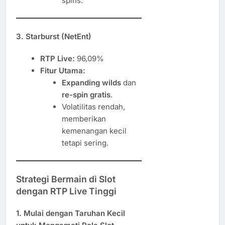
spins.
3. Starburst (NetEnt)
RTP Live:
96,09%
Fitur Utama:
Expanding wilds
dan
re-spin gratis
.
Volatilitas rendah,
memberikan
kemenangan kecil
tetapi sering.
Strategi Bermain di Slot
dengan RTP Live Tinggi
1. Mulai dengan Taruhan Kecil