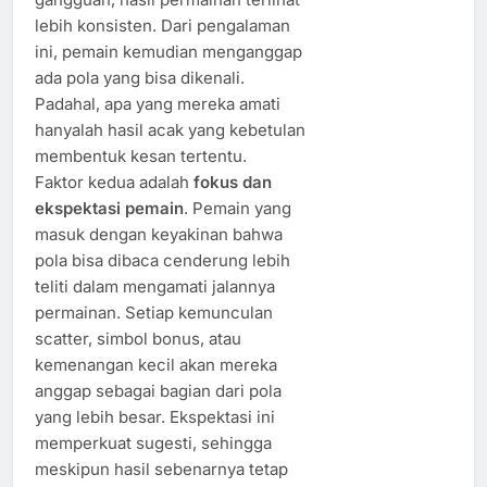
lebih konsisten. Dari pengalaman
ini, pemain kemudian menganggap
ada pola yang bisa dikenali.
Padahal, apa yang mereka amati
hanyalah hasil acak yang kebetulan
membentuk kesan tertentu.
Faktor kedua adalah
fokus dan
ekspektasi pemain
. Pemain yang
masuk dengan keyakinan bahwa
pola bisa dibaca cenderung lebih
teliti dalam mengamati jalannya
permainan. Setiap kemunculan
scatter, simbol bonus, atau
kemenangan kecil akan mereka
anggap sebagai bagian dari pola
yang lebih besar. Ekspektasi ini
memperkuat sugesti, sehingga
meskipun hasil sebenarnya tetap