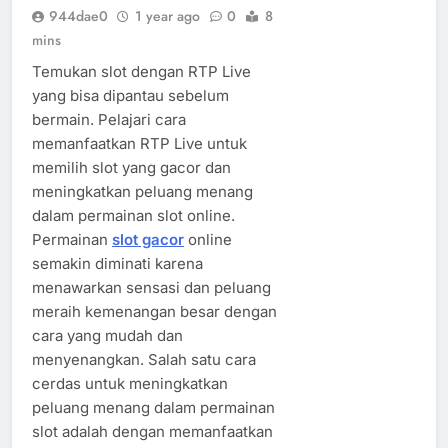
944dae0
1 year ago
0
8
mins
Temukan slot dengan RTP Live
yang bisa dipantau sebelum
bermain. Pelajari cara
memanfaatkan RTP Live untuk
memilih slot yang gacor dan
meningkatkan peluang menang
dalam permainan slot online.
Permainan
slot gacor
online
semakin diminati karena
menawarkan sensasi dan peluang
meraih kemenangan besar dengan
cara yang mudah dan
menyenangkan. Salah satu cara
cerdas untuk meningkatkan
peluang menang dalam permainan
slot adalah dengan memanfaatkan