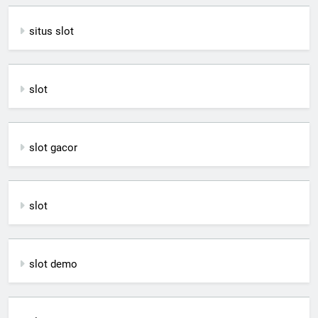
situs slot
slot
slot gacor
slot
slot demo