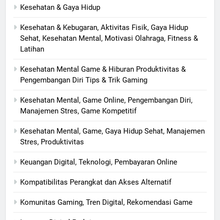
Kesehatan & Gaya Hidup
Kesehatan & Kebugaran, Aktivitas Fisik, Gaya Hidup
Sehat, Kesehatan Mental, Motivasi Olahraga, Fitness &
Latihan
Kesehatan Mental Game & Hiburan Produktivitas &
Pengembangan Diri Tips & Trik Gaming
Kesehatan Mental, Game Online, Pengembangan Diri,
Manajemen Stres, Game Kompetitif
Kesehatan Mental, Game, Gaya Hidup Sehat, Manajemen
Stres, Produktivitas
Keuangan Digital, Teknologi, Pembayaran Online
Kompatibilitas Perangkat dan Akses Alternatif
Komunitas Gaming, Tren Digital, Rekomendasi Game