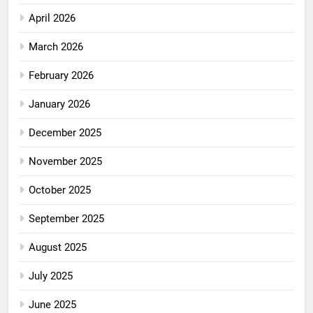
April 2026
March 2026
February 2026
January 2026
December 2025
November 2025
October 2025
September 2025
August 2025
July 2025
June 2025