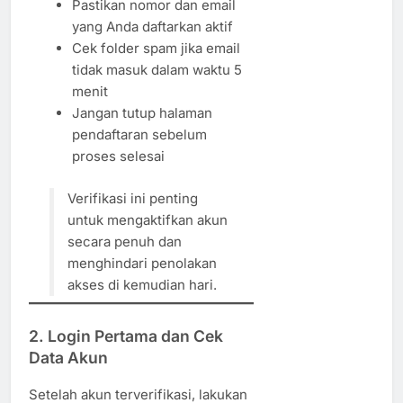
Pastikan nomor dan email
yang Anda daftarkan aktif
Cek folder spam jika email
tidak masuk dalam waktu 5
menit
Jangan tutup halaman
pendaftaran sebelum
proses selesai
Verifikasi ini penting
untuk mengaktifkan akun
secara penuh dan
menghindari penolakan
akses di kemudian hari.
2. Login Pertama dan Cek
Data Akun
Setelah akun terverifikasi, lakukan