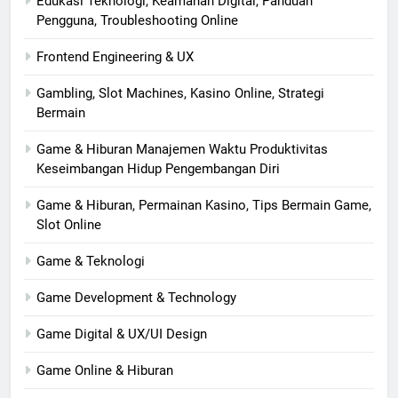
Edukasi Teknologi, Keamanan Digital, Panduan
Pengguna, Troubleshooting Online
Frontend Engineering & UX
Gambling, Slot Machines, Kasino Online, Strategi
Bermain
Game & Hiburan Manajemen Waktu Produktivitas
Keseimbangan Hidup Pengembangan Diri
Game & Hiburan, Permainan Kasino, Tips Bermain Game,
Slot Online
Game & Teknologi
Game Development & Technology
Game Digital & UX/UI Design
Game Online & Hiburan