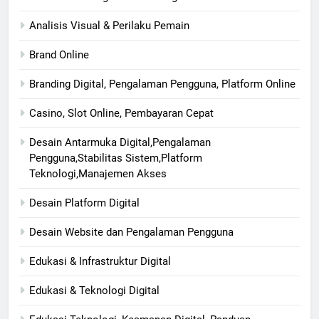
Analisis Visual & Perilaku Pemain
Brand Online
Branding Digital, Pengalaman Pengguna, Platform Online
Casino, Slot Online, Pembayaran Cepat
Desain Antarmuka Digital,Pengalaman
Pengguna,Stabilitas Sistem,Platform
Teknologi,Manajemen Akses
Desain Platform Digital
Desain Website dan Pengalaman Pengguna
Edukasi & Infrastruktur Digital
Edukasi & Teknologi Digital