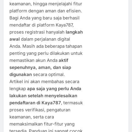
keamanan, hingga menjelajahi fitur
platform dengan aman dan efisien.
Bagi Anda yang baru saja berhasil
mendaftar di platform Kaya787,
proses registrasi hanyalah
langkah
awal
dalam perjalanan digital
Anda. Masih ada beberapa tahapan
penting yang perlu dilakukan untuk
memastikan akun Anda
aktif
sepenuhnya, aman, dan siap
digunakan
secara optimal.
Artikel ini akan membahas secara
lengkap
apa saja yang perlu Anda
lakukan setelah menyelesaikan
pendaftaran di Kaya787
, termasuk
proses verifikasi, pengaturan
keamanan, serta cara
memaksimalkan fitur-fitur yang
tersedia. Panduan ini sangat cocok