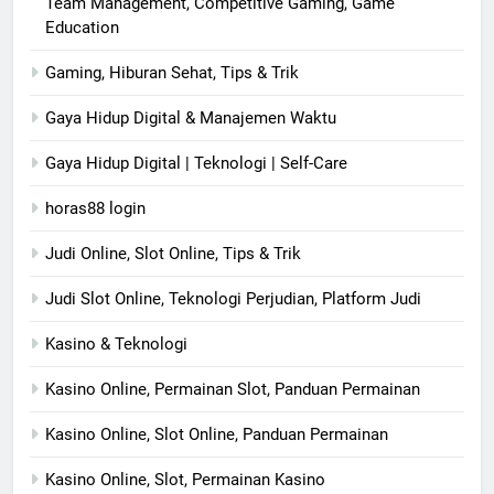
Team Management, Competitive Gaming, Game
Education
Gaming, Hiburan Sehat, Tips & Trik
Gaya Hidup Digital & Manajemen Waktu
Gaya Hidup Digital | Teknologi | Self-Care
horas88 login
Judi Online, Slot Online, Tips & Trik
Judi Slot Online, Teknologi Perjudian, Platform Judi
Kasino & Teknologi
Kasino Online, Permainan Slot, Panduan Permainan
Kasino Online, Slot Online, Panduan Permainan
Kasino Online, Slot, Permainan Kasino