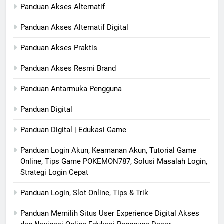
Panduan Akses Alternatif
Panduan Akses Alternatif Digital
Panduan Akses Praktis
Panduan Akses Resmi Brand
Panduan Antarmuka Pengguna
Panduan Digital
Panduan Digital | Edukasi Game
Panduan Login Akun, Keamanan Akun, Tutorial Game
Online, Tips Game POKEMON787, Solusi Masalah Login,
Strategi Login Cepat
Panduan Login, Slot Online, Tips & Trik
Panduan Memilih Situs User Experience Digital Akses