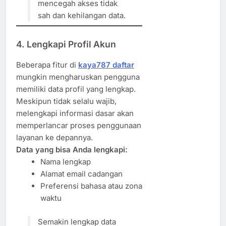
mencegah akses tidak
sah dan kehilangan data.
4. Lengkapi Profil Akun
Beberapa fitur di
kaya787 daftar
mungkin mengharuskan pengguna
memiliki data profil yang lengkap.
Meskipun tidak selalu wajib,
melengkapi informasi dasar akan
memperlancar proses penggunaan
layanan ke depannya.
Data yang bisa Anda lengkapi:
Nama lengkap
Alamat email cadangan
Preferensi bahasa atau zona
waktu
Semakin lengkap data