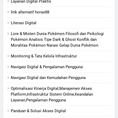
Layanan Digital Praktis
link alternatif horas88
Literasi Digital
Lore & Misteri Dunia Pokémon Filosofi dan Psikologi
Pokémon Analisis Tipe Dark & Ghost Konflik dan
Moralitas Pokémon Narasi Gelap Dunia Pokémon
Monitoring & Tata Kelola Infrastruktur
Navigasi Digital & Pengalaman Pengguna
Navigasi Digital dan Kemudahan Pengguna
Optimalisasi Kinerja Digital,Manajemen Akses
Platform,Infrastruktur Sistem Online,Keandalan
Layanan,Pengalaman Pengguna
Panduan & Solusi Akses Digital