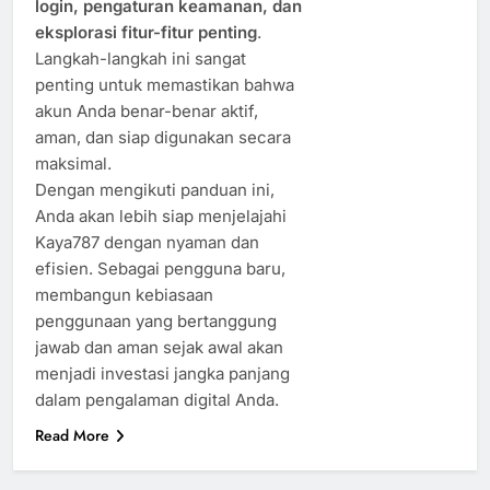
login, pengaturan keamanan, dan
eksplorasi fitur-fitur penting
.
Langkah-langkah ini sangat
penting untuk memastikan bahwa
akun Anda benar-benar aktif,
aman, dan siap digunakan secara
maksimal.
Dengan mengikuti panduan ini,
Anda akan lebih siap menjelajahi
Kaya787 dengan nyaman dan
efisien. Sebagai pengguna baru,
membangun kebiasaan
penggunaan yang bertanggung
jawab dan aman sejak awal akan
menjadi investasi jangka panjang
dalam pengalaman digital Anda.
Read More