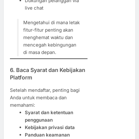
Dukungan pelanggan via
live chat
Mengetahui di mana letak
fitur-fitur penting akan
menghemat waktu dan
mencegah kebingungan
di masa depan.
6. Baca Syarat dan Kebijakan
Platform
Setelah mendaftar, penting bagi
Anda untuk membaca dan
memahami:
Syarat dan ketentuan
penggunaan
Kebijakan privasi data
Panduan keamanan