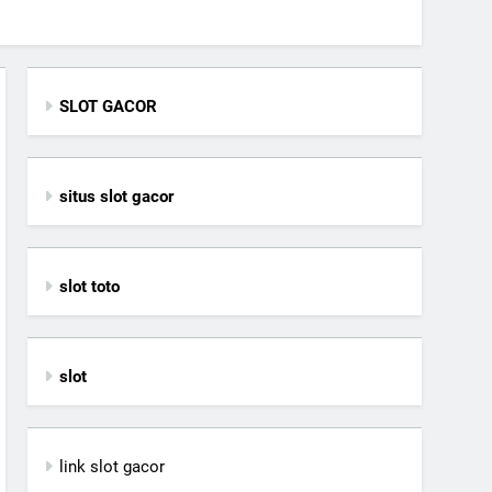
SLOT GACOR
situs slot gacor
slot toto
slot
link slot gacor