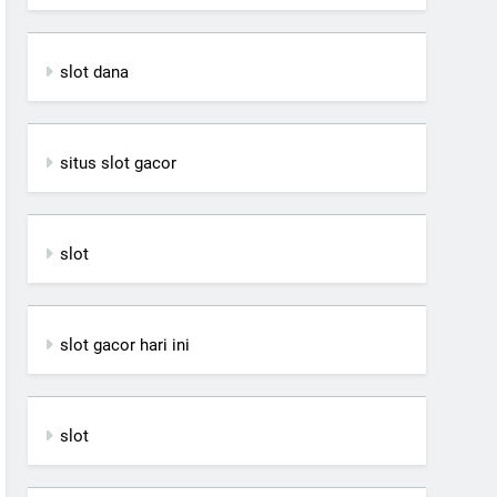
slot dana
situs slot gacor
slot
slot gacor hari ini
slot