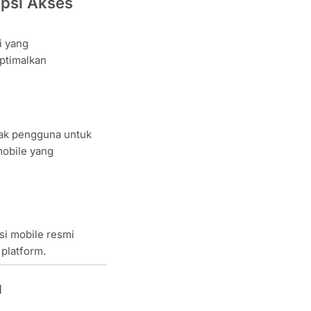
Opsi Akses
i yang
ptimalkan
yak pengguna untuk
mobile yang
si mobile resmi
 platform.
l