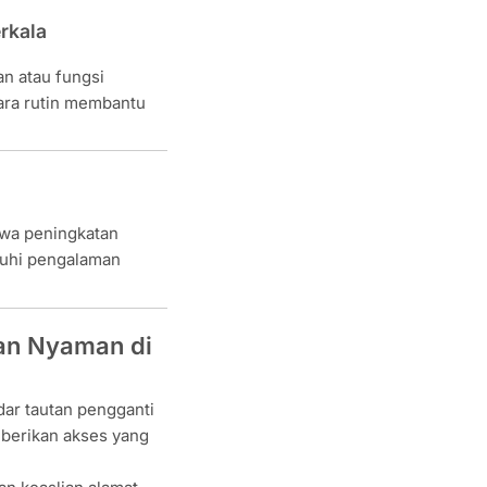
rkala
n atau fungsi
ara rutin membantu
awa peningkatan
uhi pengalaman
an Nyaman di
dar tautan pengganti
mberikan akses yang