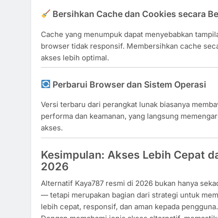
Bersihkan Cache dan Cookies secara Be
Cache yang menumpuk dapat menyebabkan tampila
browser tidak responsif. Membersihkan cache sec
akses lebih optimal.
Perbarui Browser dan Sistem Operasi
Versi terbaru dari perangkat lunak biasanya memb
performa dan keamanan, yang langsung memengar
akses.
Kesimpulan: Akses Lebih Cepat d
2026
Alternatif Kaya787 resmi di 2026 bukan hanya seka
— tetapi merupakan bagian dari strategi untuk me
lebih cepat, responsif, dan aman kepada pengguna.