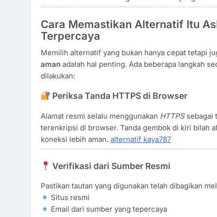
Cara Memastikan Alternatif Itu As
Terpercaya
Memilih alternatif yang bukan hanya cepat tetapi j
aman
adalah hal penting. Ada beberapa langkah se
dilakukan:
Periksa Tanda HTTPS di Browser
Alamat resmi selalu menggunakan
HTTPS
sebagai 
terenkripsi di browser. Tanda gembok di kiri bilah
koneksi lebih aman.
alternatif kaya787
Verifikasi dari Sumber Resmi
Pastikan tautan yang digunakan telah dibagikan mel
Situs resmi
Email dari sumber yang tepercaya