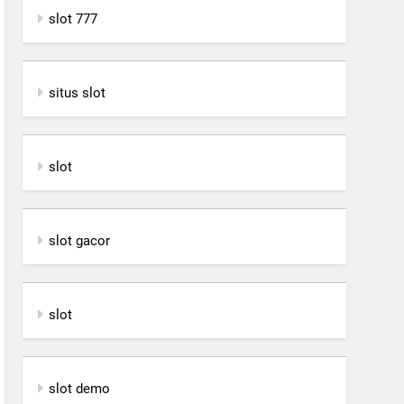
slot 777
situs slot
slot
slot gacor
slot
slot demo