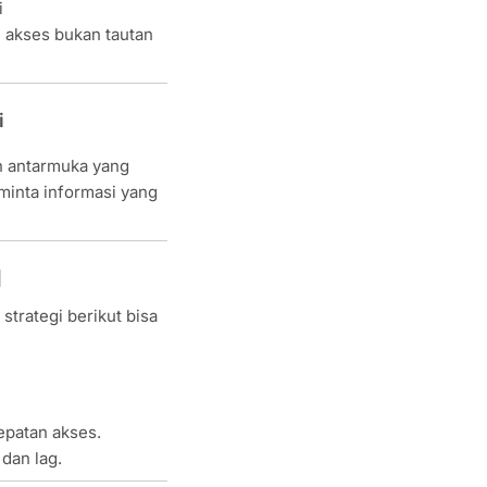
i
 akses bukan tautan
i
n antarmuka yang
meminta informasi yang
l
strategi berikut bisa
epatan akses.
dan lag.