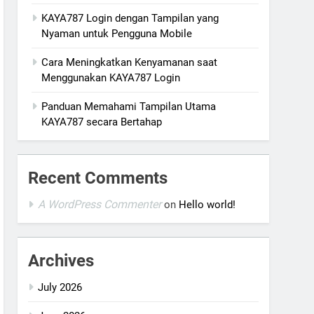
KAYA787 Login dengan Tampilan yang
Nyaman untuk Pengguna Mobile
Cara Meningkatkan Kenyamanan saat
Menggunakan KAYA787 Login
Panduan Memahami Tampilan Utama
KAYA787 secara Bertahap
Recent Comments
A WordPress Commenter
on
Hello world!
Archives
July 2026