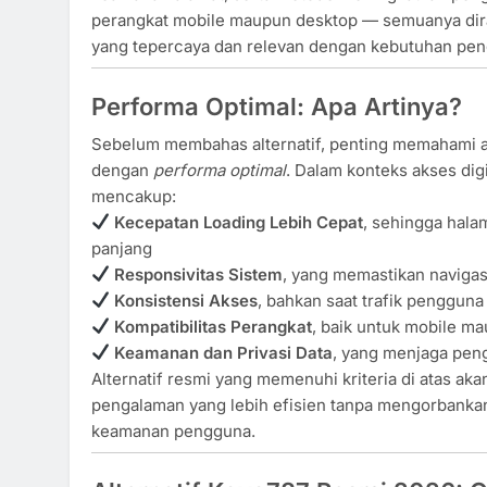
perangkat mobile maupun desktop — semuanya di
yang tepercaya dan relevan dengan kebutuhan pen
Performa Optimal: Apa Artinya?
Sebelum membahas alternatif, penting memahami 
dengan
performa optimal
. Dalam konteks akses digi
mencakup:
Kecepatan Loading Lebih Cepat
, sehingga hala
panjang
Responsivitas Sistem
, yang memastikan navigas
Konsistensi Akses
, bahkan saat trafik pengguna 
Kompatibilitas Perangkat
, baik untuk mobile m
Keamanan dan Privasi Data
, yang menjaga pen
Alternatif resmi yang memenuhi kriteria di atas a
pengalaman yang lebih efisien tanpa mengorbank
keamanan pengguna.