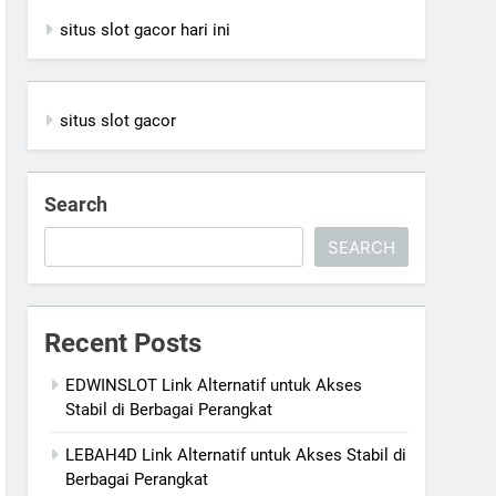
situs slot gacor hari ini
situs slot gacor
Search
SEARCH
Recent Posts
EDWINSLOT Link Alternatif untuk Akses
Stabil di Berbagai Perangkat
LEBAH4D Link Alternatif untuk Akses Stabil di
Berbagai Perangkat