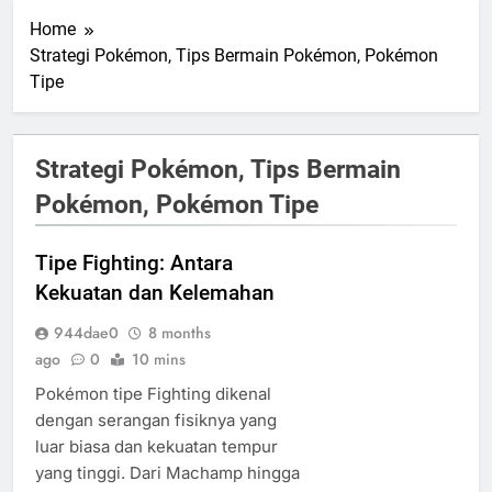
Home
Strategi Pokémon, Tips Bermain Pokémon, Pokémon
Tipe
Strategi Pokémon, Tips Bermain
Pokémon, Pokémon Tipe
Tipe Fighting: Antara
Kekuatan dan Kelemahan
944dae0
8 months
ago
0
10 mins
Pokémon tipe Fighting dikenal
dengan serangan fisiknya yang
luar biasa dan kekuatan tempur
yang tinggi. Dari Machamp hingga