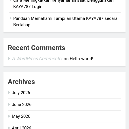
Cara Meningkatkan Kenyamanan saat Menggunakan
KAYA787 Login
Panduan Memahami Tampilan Utama KAYA787 secara
Bertahap
Recent Comments
A WordPress Commenter
on
Hello world!
Archives
July 2026
June 2026
May 2026
April 2026