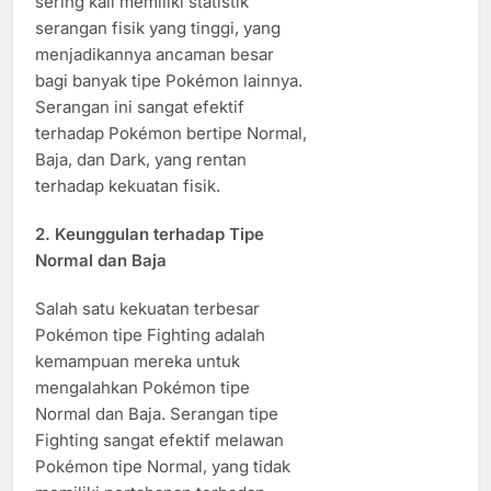
sering kali memiliki statistik
serangan fisik yang tinggi, yang
menjadikannya ancaman besar
bagi banyak tipe Pokémon lainnya.
Serangan ini sangat efektif
terhadap Pokémon bertipe Normal,
Baja, dan Dark, yang rentan
terhadap kekuatan fisik.
2.
Keunggulan terhadap Tipe
Normal dan Baja
Salah satu kekuatan terbesar
Pokémon tipe Fighting adalah
kemampuan mereka untuk
mengalahkan Pokémon tipe
Normal dan Baja. Serangan tipe
Fighting sangat efektif melawan
Pokémon tipe Normal, yang tidak