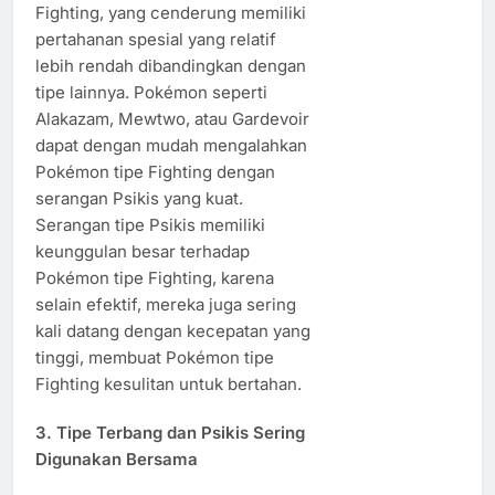
Fighting, yang cenderung memiliki
pertahanan spesial yang relatif
lebih rendah dibandingkan dengan
tipe lainnya. Pokémon seperti
Alakazam, Mewtwo, atau Gardevoir
dapat dengan mudah mengalahkan
Pokémon tipe Fighting dengan
serangan Psikis yang kuat.
Serangan tipe Psikis memiliki
keunggulan besar terhadap
Pokémon tipe Fighting, karena
selain efektif, mereka juga sering
kali datang dengan kecepatan yang
tinggi, membuat Pokémon tipe
Fighting kesulitan untuk bertahan.
3.
Tipe Terbang dan Psikis Sering
Digunakan Bersama