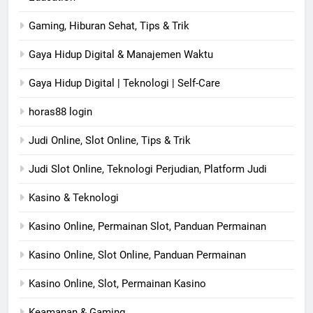
Gaming, Hiburan Sehat, Tips & Trik
Gaya Hidup Digital & Manajemen Waktu
Gaya Hidup Digital | Teknologi | Self-Care
horas88 login
Judi Online, Slot Online, Tips & Trik
Judi Slot Online, Teknologi Perjudian, Platform Judi
Kasino & Teknologi
Kasino Online, Permainan Slot, Panduan Permainan
Kasino Online, Slot Online, Panduan Permainan
Kasino Online, Slot, Permainan Kasino
Keamanan & Gaming