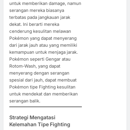
untuk memberikan damage, namun
serangan mereka biasanya
terbatas pada jangkauan jarak
dekat. Ini berarti mereka
cenderung kesulitan melawan
Pokémon yang dapat menyerang
dari jarak jauh atau yang memiliki
kemampuan untuk menjaga jarak.
Pokémon seperti Gengar atau
Rotom-Wash, yang dapat
menyerang dengan serangan
spesial dari jauh, dapat membuat
Pokémon tipe Fighting kesulitan
untuk mendekat dan memberikan
serangan balik.
Strategi Mengatasi
Kelemahan Tipe Fighting