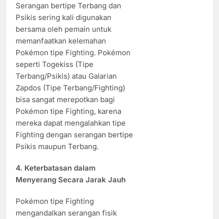
Serangan bertipe Terbang dan
Psikis sering kali digunakan
bersama oleh pemain untuk
memanfaatkan kelemahan
Pokémon tipe Fighting. Pokémon
seperti Togekiss (Tipe
Terbang/Psikis) atau Galarian
Zapdos (Tipe Terbang/Fighting)
bisa sangat merepotkan bagi
Pokémon tipe Fighting, karena
mereka dapat mengalahkan tipe
Fighting dengan serangan bertipe
Psikis maupun Terbang.
4.
Keterbatasan dalam
Menyerang Secara Jarak Jauh
Pokémon tipe Fighting
mengandalkan serangan fisik