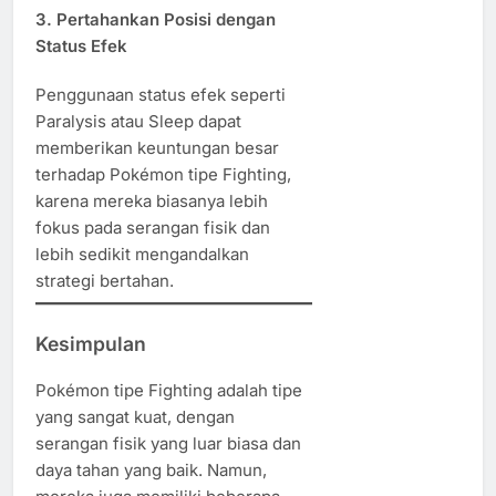
3.
Pertahankan Posisi dengan
Status Efek
Penggunaan status efek seperti
Paralysis atau Sleep dapat
memberikan keuntungan besar
terhadap Pokémon tipe Fighting,
karena mereka biasanya lebih
fokus pada serangan fisik dan
lebih sedikit mengandalkan
strategi bertahan.
Kesimpulan
Pokémon tipe Fighting adalah tipe
yang sangat kuat, dengan
serangan fisik yang luar biasa dan
daya tahan yang baik. Namun,