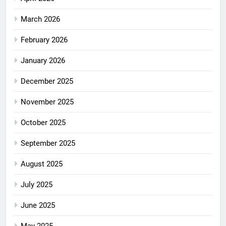
March 2026
February 2026
January 2026
December 2025
November 2025
October 2025
September 2025
August 2025
July 2025
June 2025
May 2025