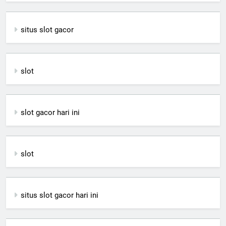
situs slot gacor
slot
slot gacor hari ini
slot
situs slot gacor hari ini