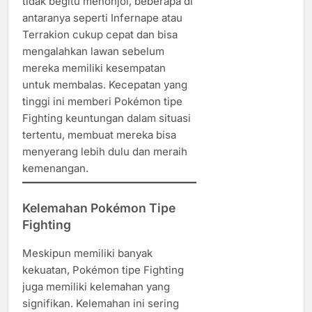
tidak begitu menonjol, beberapa di
antaranya seperti Infernape atau
Terrakion cukup cepat dan bisa
mengalahkan lawan sebelum
mereka memiliki kesempatan
untuk membalas. Kecepatan yang
tinggi ini memberi Pokémon tipe
Fighting keuntungan dalam situasi
tertentu, membuat mereka bisa
menyerang lebih dulu dan meraih
kemenangan.
Kelemahan Pokémon Tipe
Fighting
Meskipun memiliki banyak
kekuatan, Pokémon tipe Fighting
juga memiliki kelemahan yang
signifikan. Kelemahan ini sering