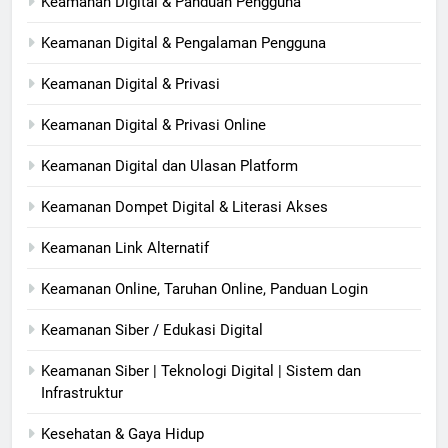
Keamanan Digital & Panduan Pengguna
Keamanan Digital & Pengalaman Pengguna
Keamanan Digital & Privasi
Keamanan Digital & Privasi Online
Keamanan Digital dan Ulasan Platform
Keamanan Dompet Digital & Literasi Akses
Keamanan Link Alternatif
Keamanan Online, Taruhan Online, Panduan Login
Keamanan Siber / Edukasi Digital
Keamanan Siber | Teknologi Digital | Sistem dan
Infrastruktur
Kesehatan & Gaya Hidup