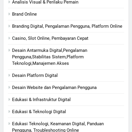
Analisis Visual & Perilaku Pemain
Brand Online
Branding Digital, Pengalaman Pengguna, Platform Online
Casino, Slot Online, Pembayaran Cepat
Desain Antarmuka Digital,Pengalaman
Pengguna,Stabilitas Sistem,Platform
Teknologi,Manajemen Akses
Desain Platform Digital
Desain Website dan Pengalaman Pengguna
Edukasi & Infrastruktur Digital
Edukasi & Teknologi Digital
Edukasi Teknologi, Keamanan Digital, Panduan
Pengguna, Troubleshooting Online