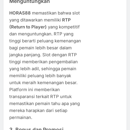
Menguntungkan
HORAS88
memastikan bahwa slot
yang ditawarkan memiliki
RTP
(Return to Player)
yang kompetitif
dan menguntungkan. RTP yang
tinggi berarti peluang kemenangan
bagi pemain lebih besar dalam
jangka panjang. Slot dengan RTP
tinggi memberikan pengembalian
yang lebih adil, sehingga pemain
memiliki peluang lebih banyak
untuk meraih kemenangan besar.
Platform ini memberikan
transparansi terkait RTP untuk
memastikan pemain tahu apa yang
mereka harapkan dari setiap
permainan.
3.
Bonus dan Promosi