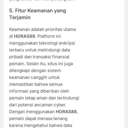
5.
Fitur Keamanan yang
Terjamin
Keamanan adalah prioritas utama
di
HORAS88
. Platform ini
menggunakan teknologi enkripsi
terbaru untuk melindungi data
pribadi dan transaksi finansial
pemain. Selain itu, situs ini juga
dilengkapi dengan sistem
keamanan canggih untuk
memastikan bahwa semua
informasi yang diberikan oleh
pemain tetap aman dan terlindungi
dari potensi ancaman cyber.
Dengan menggunakan
HORAS88
,
pemain dapat merasa tenang
karena mengetahui bahwa data