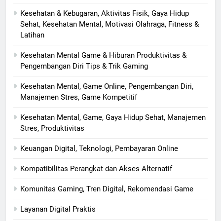
Kesehatan & Kebugaran, Aktivitas Fisik, Gaya Hidup
Sehat, Kesehatan Mental, Motivasi Olahraga, Fitness &
Latihan
Kesehatan Mental Game & Hiburan Produktivitas &
Pengembangan Diri Tips & Trik Gaming
Kesehatan Mental, Game Online, Pengembangan Diri,
Manajemen Stres, Game Kompetitif
Kesehatan Mental, Game, Gaya Hidup Sehat, Manajemen
Stres, Produktivitas
Keuangan Digital, Teknologi, Pembayaran Online
Kompatibilitas Perangkat dan Akses Alternatif
Komunitas Gaming, Tren Digital, Rekomendasi Game
Layanan Digital Praktis