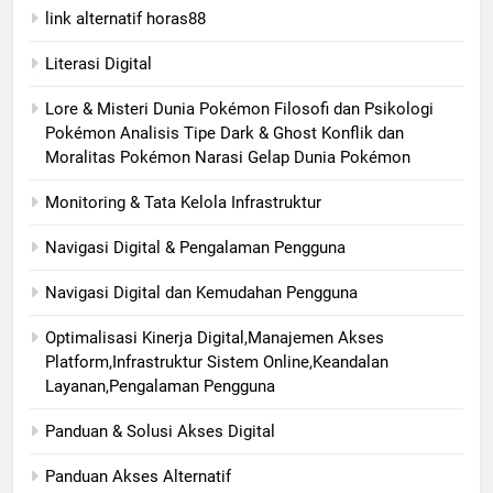
link alternatif horas88
Literasi Digital
Lore & Misteri Dunia Pokémon Filosofi dan Psikologi
Pokémon Analisis Tipe Dark & Ghost Konflik dan
Moralitas Pokémon Narasi Gelap Dunia Pokémon
Monitoring & Tata Kelola Infrastruktur
Navigasi Digital & Pengalaman Pengguna
Navigasi Digital dan Kemudahan Pengguna
Optimalisasi Kinerja Digital,Manajemen Akses
Platform,Infrastruktur Sistem Online,Keandalan
Layanan,Pengalaman Pengguna
Panduan & Solusi Akses Digital
Panduan Akses Alternatif