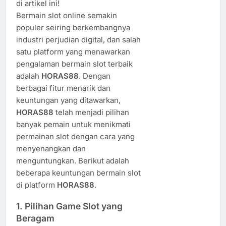
di artikel ini!
Bermain slot online semakin
populer seiring berkembangnya
industri perjudian digital, dan salah
satu platform yang menawarkan
pengalaman bermain slot terbaik
adalah
HORAS88
. Dengan
berbagai fitur menarik dan
keuntungan yang ditawarkan,
HORAS88
telah menjadi pilihan
banyak pemain untuk menikmati
permainan slot dengan cara yang
menyenangkan dan
menguntungkan. Berikut adalah
beberapa keuntungan bermain slot
di platform
HORAS88
.
1.
Pilihan Game Slot yang
Beragam