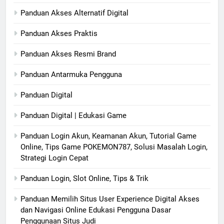
Panduan Akses Alternatif Digital
Panduan Akses Praktis
Panduan Akses Resmi Brand
Panduan Antarmuka Pengguna
Panduan Digital
Panduan Digital | Edukasi Game
Panduan Login Akun, Keamanan Akun, Tutorial Game
Online, Tips Game POKEMON787, Solusi Masalah Login,
Strategi Login Cepat
Panduan Login, Slot Online, Tips & Trik
Panduan Memilih Situs User Experience Digital Akses
dan Navigasi Online Edukasi Pengguna Dasar
Penggunaan Situs Judi