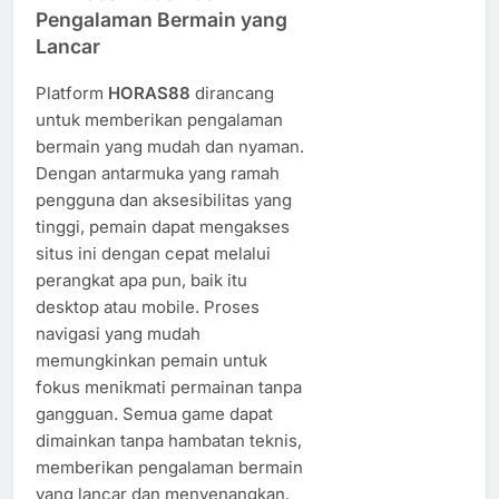
Pengalaman Bermain yang
Lancar
Platform
HORAS88
dirancang
untuk memberikan pengalaman
bermain yang mudah dan nyaman.
Dengan antarmuka yang ramah
pengguna dan aksesibilitas yang
tinggi, pemain dapat mengakses
situs ini dengan cepat melalui
perangkat apa pun, baik itu
desktop atau mobile. Proses
navigasi yang mudah
memungkinkan pemain untuk
fokus menikmati permainan tanpa
gangguan. Semua game dapat
dimainkan tanpa hambatan teknis,
memberikan pengalaman bermain
yang lancar dan menyenangkan.