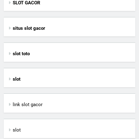
SLOT GACOR
situs slot gacor
slot toto
slot
link slot gacor
slot