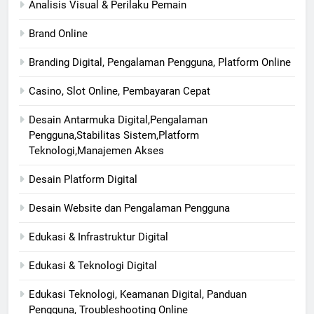
Analisis Visual & Perilaku Pemain
Brand Online
Branding Digital, Pengalaman Pengguna, Platform Online
Casino, Slot Online, Pembayaran Cepat
Desain Antarmuka Digital,Pengalaman
Pengguna,Stabilitas Sistem,Platform
Teknologi,Manajemen Akses
Desain Platform Digital
Desain Website dan Pengalaman Pengguna
Edukasi & Infrastruktur Digital
Edukasi & Teknologi Digital
Edukasi Teknologi, Keamanan Digital, Panduan
Pengguna, Troubleshooting Online