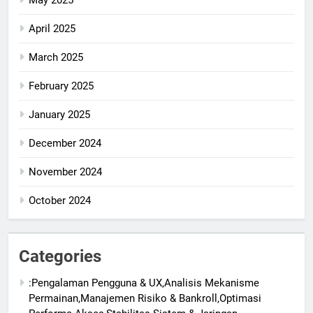
May 2025
April 2025
March 2025
February 2025
January 2025
December 2024
November 2024
October 2024
Categories
:Pengalaman Pengguna & UX,Analisis Mekanisme
Permainan,Manajemen Risiko & Bankroll,Optimasi