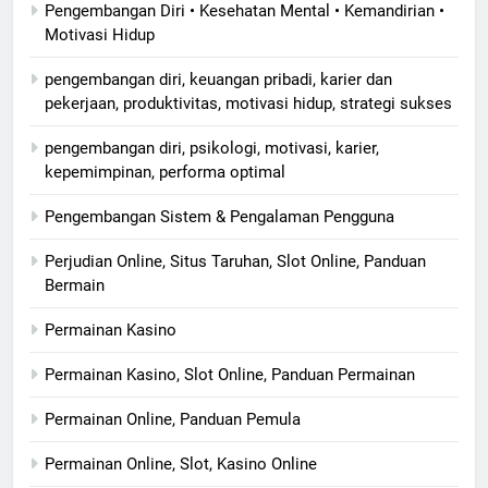
Pengembangan Diri • Kesehatan Mental • Kemandirian •
Motivasi Hidup
pengembangan diri, keuangan pribadi, karier dan
pekerjaan, produktivitas, motivasi hidup, strategi sukses
pengembangan diri, psikologi, motivasi, karier,
kepemimpinan, performa optimal
Pengembangan Sistem & Pengalaman Pengguna
Perjudian Online, Situs Taruhan, Slot Online, Panduan
Bermain
Permainan Kasino
Permainan Kasino, Slot Online, Panduan Permainan
Permainan Online, Panduan Pemula
Permainan Online, Slot, Kasino Online