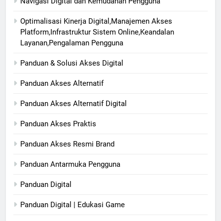
Navigasi Digital dan Kemudahan Pengguna
Optimalisasi Kinerja Digital,Manajemen Akses
Platform,Infrastruktur Sistem Online,Keandalan
Layanan,Pengalaman Pengguna
Panduan & Solusi Akses Digital
Panduan Akses Alternatif
Panduan Akses Alternatif Digital
Panduan Akses Praktis
Panduan Akses Resmi Brand
Panduan Antarmuka Pengguna
Panduan Digital
Panduan Digital | Edukasi Game