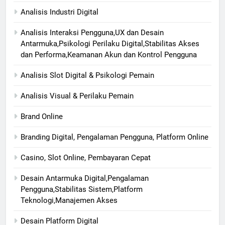
Analisis Industri Digital
Analisis Interaksi Pengguna,UX dan Desain
Antarmuka,Psikologi Perilaku Digital,Stabilitas Akses
dan Performa,Keamanan Akun dan Kontrol Pengguna
Analisis Slot Digital & Psikologi Pemain
Analisis Visual & Perilaku Pemain
Brand Online
Branding Digital, Pengalaman Pengguna, Platform Online
Casino, Slot Online, Pembayaran Cepat
Desain Antarmuka Digital,Pengalaman
Pengguna,Stabilitas Sistem,Platform
Teknologi,Manajemen Akses
Desain Platform Digital