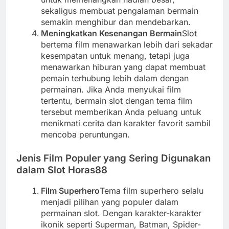
sekaligus membuat pengalaman bermain
semakin menghibur dan mendebarkan.
Meningkatkan Kesenangan Bermain
Slot
bertema film menawarkan lebih dari sekadar
kesempatan untuk menang, tetapi juga
menawarkan hiburan yang dapat membuat
pemain terhubung lebih dalam dengan
permainan. Jika Anda menyukai film
tertentu, bermain slot dengan tema film
tersebut memberikan Anda peluang untuk
menikmati cerita dan karakter favorit sambil
mencoba peruntungan.
Jenis Film Populer yang Sering Digunakan
dalam Slot Horas88
Film Superhero
Tema film superhero selalu
menjadi pilihan yang populer dalam
permainan slot. Dengan karakter-karakter
ikonik seperti Superman, Batman, Spider-