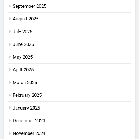
September 2025
August 2025
July 2025
June 2025
May 2025
April 2025
March 2025
February 2025
January 2025
December 2024
November 2024