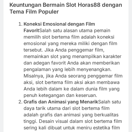
Keuntungan Bermain Slot Horas88 dengan
Tema Film Populer
Koneksi Emosional dengan Film
Favorit
Salah satu alasan utama pemain
memilih slot bertema film adalah koneksi
emosional yang mereka miliki dengan film
tersebut. Jika Anda penggemar film,
memainkan slot yang menampilkan karakter
dan adegan favorit Anda akan memberikan
pengalaman yang lebih menyenangkan.
Misalnya, jika Anda seorang penggemar film
aksi, slot bertema film aksi akan membawa
Anda lebih dalam ke dalam dunia film yang
penuh ketegangan dan keseruan.
Grafis dan Animasi yang Menarik
Salah satu
daya tarik utama dari slot bertema film
adalah grafis dan animasi yang berkualitas
tinggi. Desain visual dalam slot bertema film
sering kali dibuat untuk meniru estetika film