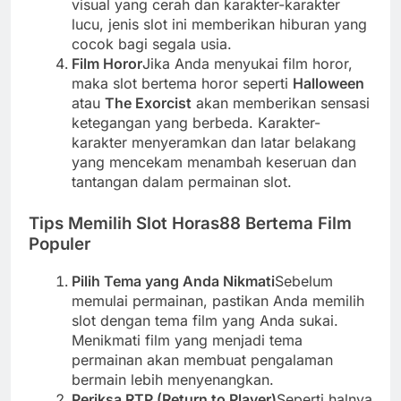
visual yang cerah dan karakter-karakter
lucu, jenis slot ini memberikan hiburan yang
cocok bagi segala usia.
Film Horor
Jika Anda menyukai film horor,
maka slot bertema horor seperti
Halloween
atau
The Exorcist
akan memberikan sensasi
ketegangan yang berbeda. Karakter-
karakter menyeramkan dan latar belakang
yang mencekam menambah keseruan dan
tantangan dalam permainan slot.
Tips Memilih Slot Horas88 Bertema Film
Populer
Pilih Tema yang Anda Nikmati
Sebelum
memulai permainan, pastikan Anda memilih
slot dengan tema film yang Anda sukai.
Menikmati film yang menjadi tema
permainan akan membuat pengalaman
bermain lebih menyenangkan.
Periksa RTP (Return to Player)
Seperti halnya