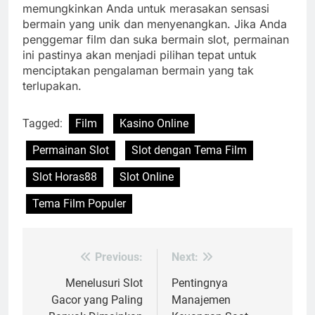
memungkinkan Anda untuk merasakan sensasi
bermain yang unik dan menyenangkan. Jika Anda
penggemar film dan suka bermain slot, permainan
ini pastinya akan menjadi pilihan tepat untuk
menciptakan pengalaman bermain yang tak
terlupakan.
Tagged:
Film
Kasino Online
Permainan Slot
Slot dengan Tema Film
Slot Horas88
Slot Online
Tema Film Populer
Previous:
Next:
Post
navigation
Menelusuri Slot
Pentingnya
Gacor yang Paling
Manajemen