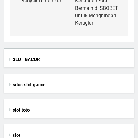
Banyak Dimainkan
Keuangan Saat
Bermain di SBOBET
untuk Menghindari
Kerugian
SLOT GACOR
situs slot gacor
slot toto
slot