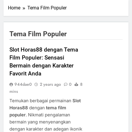
Home
Tema Film Populer
Tema Film Populer
Slot Horas88 dengan Tema
Film Populer: Sensasi
Bermain dengan Karakter
Favorit Anda
944dae0
2 years ago
0
8
mins
Temukan berbagai permainan
Slot
Horas88
dengan
tema film
populer
. Nikmati pengalaman
bermain yang menyenangkan
dengan karakter dan adegan ikonik