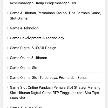
Keseimbangan Hidup Pengembangan Diri
Game & Hiburan, Permainan Kasino, Tips Bermain Game,
Slot Online
Game & Teknologi
Game Development & Technology
Game Digital & UX/UI Design
Game Online & Hiburan
Game Online, Slot
Game Online, Slot Terpercaya, Promo dan Bonus
Game Slot Online Panduan Pemula Slot Strategi Menang
Slot Hiburan Digital Game RTP Tinggi Jackpot Slot Tips
Main Slot
Game, Hiburan, Slot