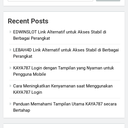
Recent Posts
EDWINSLOT Link Alternatif untuk Akses Stabil di
Berbagai Perangkat
LEBAH4D Link Alternatif untuk Akses Stabil di Berbagai
Perangkat
KAYA787 Login dengan Tampilan yang Nyaman untuk
Pengguna Mobile
Cara Meningkatkan Kenyamanan saat Menggunakan
KAYA787 Login
Panduan Memahami Tampilan Utama KAYA787 secara
Bertahap