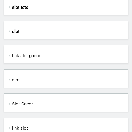
slot toto
slot
link slot gacor
slot
Slot Gacor
link slot