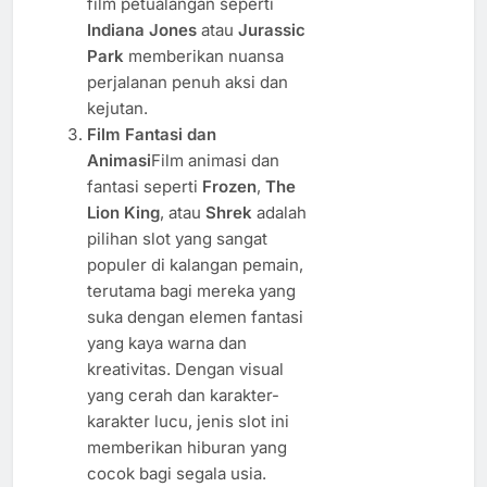
film petualangan seperti
Indiana Jones
atau
Jurassic
Park
memberikan nuansa
perjalanan penuh aksi dan
kejutan.
Film Fantasi dan
Animasi
Film animasi dan
fantasi seperti
Frozen
,
The
Lion King
, atau
Shrek
adalah
pilihan slot yang sangat
populer di kalangan pemain,
terutama bagi mereka yang
suka dengan elemen fantasi
yang kaya warna dan
kreativitas. Dengan visual
yang cerah dan karakter-
karakter lucu, jenis slot ini
memberikan hiburan yang
cocok bagi segala usia.