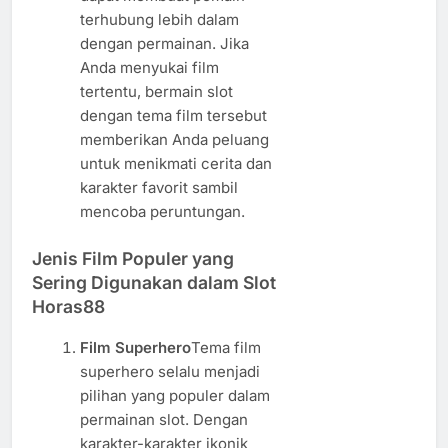
terhubung lebih dalam
dengan permainan. Jika
Anda menyukai film
tertentu, bermain slot
dengan tema film tersebut
memberikan Anda peluang
untuk menikmati cerita dan
karakter favorit sambil
mencoba peruntungan.
Jenis Film Populer yang
Sering Digunakan dalam Slot
Horas88
Film Superhero
Tema film
superhero selalu menjadi
pilihan yang populer dalam
permainan slot. Dengan
karakter-karakter ikonik