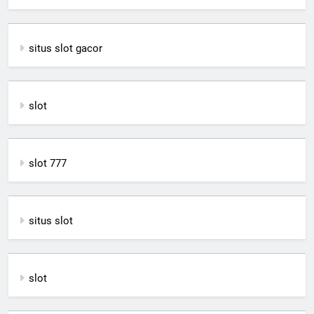
situs slot gacor
slot
slot 777
situs slot
slot