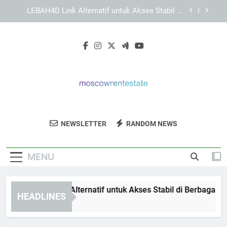
Skip
KAYA787 Login dengan Tampilan yang Nyaman
to
untuk Pengguna Mobile
content
Cara Meningkatkan Kenyamanan saat
Menggunakan KAYA787 Login
EDWINSLOT Link Alternatif untuk Akses Stabil di
Berbagai Perangkat
LEBAH4D Link Alternatif untuk Akses Stabil di
Berbagai Perangkat
KAYA787 Login dengan Tampilan yang Nyaman
untuk Pengguna Mobile
Moscow Rent
Sewa Properti Berkualitas Di Moskow
Cara Meningkatkan Kenyamanan saat
NEWSLETTER
RANDOM NEWS
Estate
Menggunakan KAYA787 Login
Dengan Layanan Dari Moscow Rent Estate.
MENU
WINSLOT Link Alternatif untuk Akses Stabil di Berbagai Pera
HEADLINES
Weeks Ago