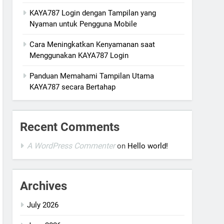
KAYA787 Login dengan Tampilan yang
Nyaman untuk Pengguna Mobile
Cara Meningkatkan Kenyamanan saat
Menggunakan KAYA787 Login
Panduan Memahami Tampilan Utama
KAYA787 secara Bertahap
Recent Comments
A WordPress Commenter
on
Hello world!
Archives
July 2026