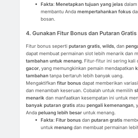
Fakta
:
Menetapkan tujuan yang jelas
dalam
membantu Anda
mempertahankan fokus
da
bosan.
4.
Gunakan Fitur Bonus dan Putaran Gratis
Fitur bonus seperti
putaran gratis
,
wilds
, dan
peng
dapat membuat permainan slot lebih menarik dan
tambahan untuk menang
. Fitur-fitur ini sering ka
gacor
, yang memungkinkan pemain mendapatkan
tambahan
tanpa bertaruh lebih banyak uang.
Mengaktifkan
fitur bonus
dapat memberikan varias
dan menambah keseruan. Cobalah untuk memilih
s
menarik
dan manfaatkan kesempatan ini untuk me
banyak putaran gratis
atau
pengali kemenangan
,
Anda
peluang lebih besar
untuk menang.
Fakta
:
Fitur bonus
dan
putaran gratis
member
untuk
menang
dan membuat permainan leb