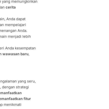
um yang memungkinkan
 dan
cerita
in, Anda dapat
an mempelajari
menangan Anda.
main menjadi lebih
ri Anda kesempatan
n wawasan baru
,
ngalaman yang seru,
, dengan strategi
manfaatkan
manfaatkan fitur
ap menikmati