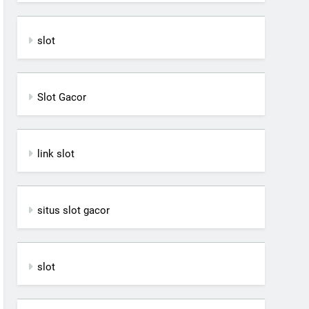
slot
Slot Gacor
link slot
situs slot gacor
slot