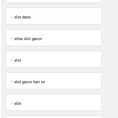
slot dana
situs slot gacor
slot
slot gacor hari ini
slot