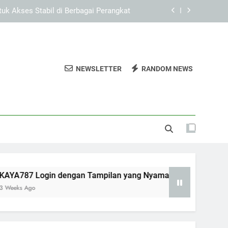
tuk Akses Stabil di Berbagai Perangkat
n yang Nyaman untuk Pengguna Mobile
nan saat Menggunakan KAYA787 Login
NEWSLETTER
RANDOM NEWS
uk Akses Stabil di Berbagai Perangkat
tuk Akses Stabil di Berbagai Perangkat
Estate.
n yang Nyaman untuk Pengguna Mobile
nan saat Menggunakan KAYA787 Login
in dengan Tampilan yang Nyaman untuk Pengguna Mobile