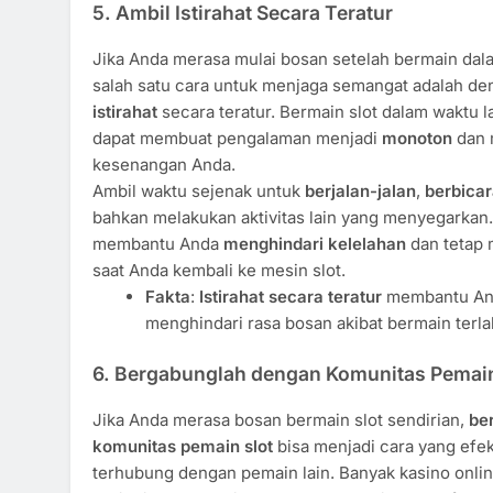
5.
Ambil Istirahat Secara Teratur
Jika Anda merasa mulai bosan setelah bermain dal
salah satu cara untuk menjaga semangat adalah d
istirahat
secara teratur. Bermain slot dalam waktu l
dapat membuat pengalaman menjadi
monoton
dan 
kesenangan Anda.
Ambil waktu sejenak untuk
berjalan-jalan
,
berbica
bahkan melakukan aktivitas lain yang menyegarkan. 
membantu Anda
menghindari kelelahan
dan tetap 
saat Anda kembali ke mesin slot.
Fakta
:
Istirahat secara teratur
membantu A
menghindari rasa bosan akibat bermain terlal
6.
Bergabunglah dengan Komunitas Pemain
Jika Anda merasa bosan bermain slot sendirian,
be
komunitas pemain slot
bisa menjadi cara yang efek
terhubung dengan pemain lain. Banyak kasino onlin