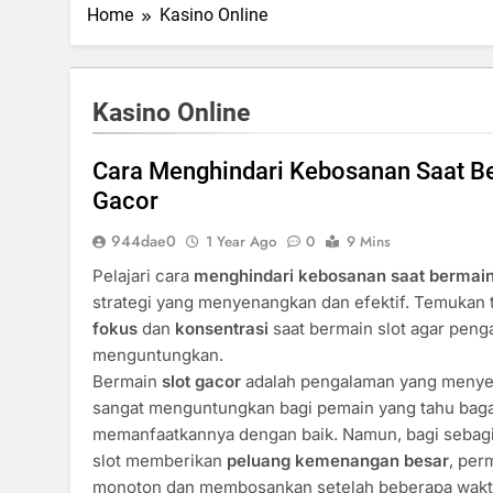
Home
Kasino Online
Kasino Online
Cara Menghindari Kebosanan Saat Be
Gacor
944dae0
1 Year Ago
0
9 Mins
Pelajari cara
menghindari kebosanan saat bermain
strategi yang menyenangkan dan efektif. Temukan 
fokus
dan
konsentrasi
saat bermain slot agar peng
menguntungkan.
Bermain
slot gacor
adalah pengalaman yang menye
sangat menguntungkan bagi pemain yang tahu bag
memanfaatkannya dengan baik. Namun, bagi sebag
slot memberikan
peluang kemenangan besar
, per
monoton dan membosankan setelah beberapa waktu.