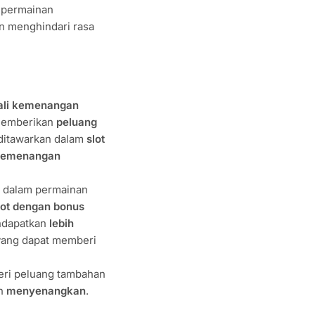
 permainan
n menghindari rasa
ali kemenangan
 memberikan
peluang
li ditawarkan dalam
slot
kemenangan
i dalam permainan
lot dengan bonus
ndapatkan
lebih
 yang dapat memberi
i peluang tambahan
ih
menyenangkan
.