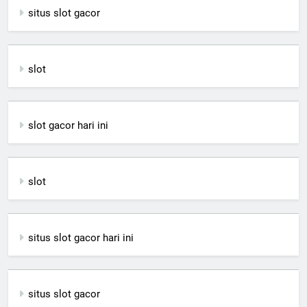
situs slot gacor
slot
slot gacor hari ini
slot
situs slot gacor hari ini
situs slot gacor