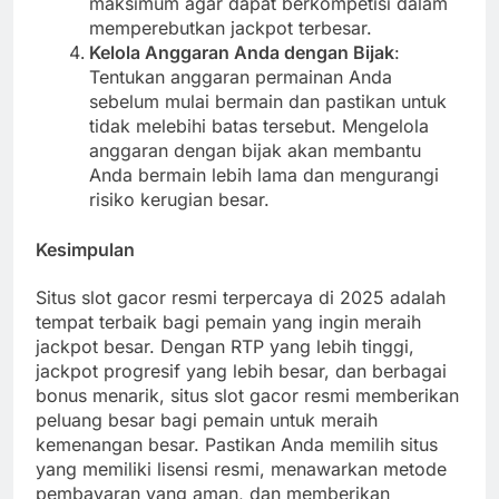
maksimum agar dapat berkompetisi dalam
memperebutkan jackpot terbesar.
Kelola Anggaran Anda dengan Bijak
:
Tentukan anggaran permainan Anda
sebelum mulai bermain dan pastikan untuk
tidak melebihi batas tersebut. Mengelola
anggaran dengan bijak akan membantu
Anda bermain lebih lama dan mengurangi
risiko kerugian besar.
Kesimpulan
Situs slot gacor resmi terpercaya di 2025 adalah
tempat terbaik bagi pemain yang ingin meraih
jackpot besar. Dengan RTP yang lebih tinggi,
jackpot progresif yang lebih besar, dan berbagai
bonus menarik, situs slot gacor resmi memberikan
peluang besar bagi pemain untuk meraih
kemenangan besar. Pastikan Anda memilih situs
yang memiliki lisensi resmi, menawarkan metode
pembayaran yang aman, dan memberikan