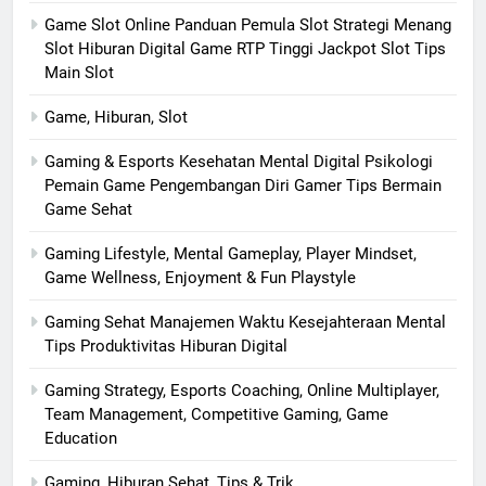
Game Slot Online Panduan Pemula Slot Strategi Menang
Slot Hiburan Digital Game RTP Tinggi Jackpot Slot Tips
Main Slot
Game, Hiburan, Slot
Gaming & Esports Kesehatan Mental Digital Psikologi
Pemain Game Pengembangan Diri Gamer Tips Bermain
Game Sehat
Gaming Lifestyle, Mental Gameplay, Player Mindset,
Game Wellness, Enjoyment & Fun Playstyle
Gaming Sehat Manajemen Waktu Kesejahteraan Mental
Tips Produktivitas Hiburan Digital
Gaming Strategy, Esports Coaching, Online Multiplayer,
Team Management, Competitive Gaming, Game
Education
Gaming, Hiburan Sehat, Tips & Trik