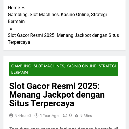
Home
Gambling, Slot Machines, Kasino Online, Strategi
Bermain
Slot Gacor Resmi 2025: Menang Jackpot dengan Situs
Terpercaya
GAMBLING, SLOT MACHINES, KASINO ONLINE, STRATEGI
BERMAIN
Slot Gacor Resmi 2025:
Menang Jackpot dengan
Situs Terpercaya
0
944dae0
1 Year Ago
9 Mins