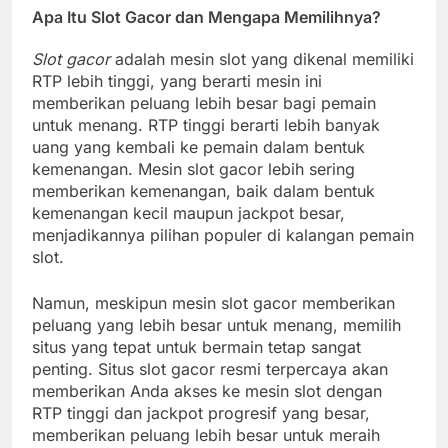
Apa Itu Slot Gacor dan Mengapa Memilihnya?
Slot gacor
adalah mesin slot yang dikenal memiliki
RTP lebih tinggi, yang berarti mesin ini
memberikan peluang lebih besar bagi pemain
untuk menang. RTP tinggi berarti lebih banyak
uang yang kembali ke pemain dalam bentuk
kemenangan. Mesin slot gacor lebih sering
memberikan kemenangan, baik dalam bentuk
kemenangan kecil maupun jackpot besar,
menjadikannya pilihan populer di kalangan pemain
slot.
Namun, meskipun mesin slot gacor memberikan
peluang yang lebih besar untuk menang, memilih
situs yang tepat untuk bermain tetap sangat
penting. Situs slot gacor resmi terpercaya akan
memberikan Anda akses ke mesin slot dengan
RTP tinggi dan jackpot progresif yang besar,
memberikan peluang lebih besar untuk meraih