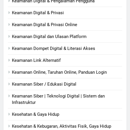
Keamanan Digital & Pengalaman Pengguna
Keamanan Digital & Privasi
Keamanan Digital & Privasi Online
Keamanan Digital dan Ulasan Platform
Keamanan Dompet Digital & Literasi Akses
Keamanan Link Alternatif
Keamanan Online, Taruhan Online, Panduan Login
Keamanan Siber / Edukasi Digital
Keamanan Siber | Teknologi Digital | Sistem dan
Infrastruktur
Kesehatan & Gaya Hidup
Kesehatan & Kebugaran, Aktivitas Fisik, Gaya Hidup