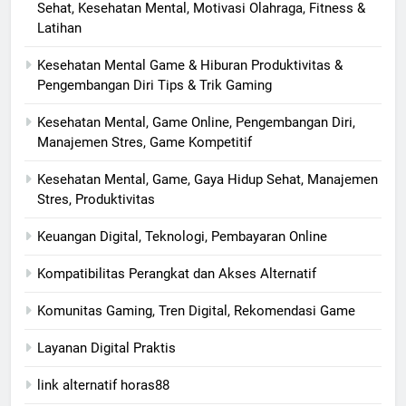
Sehat, Kesehatan Mental, Motivasi Olahraga, Fitness &
Latihan
Kesehatan Mental Game & Hiburan Produktivitas &
Pengembangan Diri Tips & Trik Gaming
Kesehatan Mental, Game Online, Pengembangan Diri,
Manajemen Stres, Game Kompetitif
Kesehatan Mental, Game, Gaya Hidup Sehat, Manajemen
Stres, Produktivitas
Keuangan Digital, Teknologi, Pembayaran Online
Kompatibilitas Perangkat dan Akses Alternatif
Komunitas Gaming, Tren Digital, Rekomendasi Game
Layanan Digital Praktis
link alternatif horas88