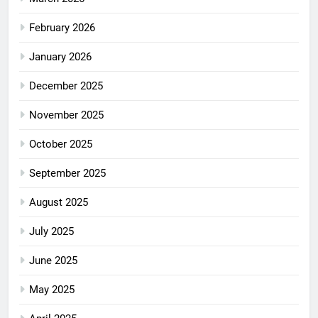
February 2026
January 2026
December 2025
November 2025
October 2025
September 2025
August 2025
July 2025
June 2025
May 2025