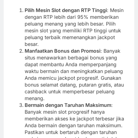
Pilih Mesin Slot dengan RTP Tinggi
: Mesin
dengan RTP lebih dari 95% memberikan
peluang menang yang lebih besar. Pilih
mesin slot yang memiliki RTP tinggi untuk
peluang terbaik memenangkan jackpot
besar.
Manfaatkan Bonus dan Promosi
: Banyak
situs menawarkan berbagai bonus yang
dapat membantu Anda memperpanjang
waktu bermain dan meningkatkan peluang
Anda memicu jackpot progresif. Gunakan
bonus selamat datang, putaran gratis, atau
cashback untuk memperbesar peluang
menang.
Bermain dengan Taruhan Maksimum
:
Banyak mesin slot progresif hanya
memberikan akses ke jackpot terbesar jika
Anda bermain dengan taruhan maksimum.
Pastikan untuk bertaruh dengan taruhan