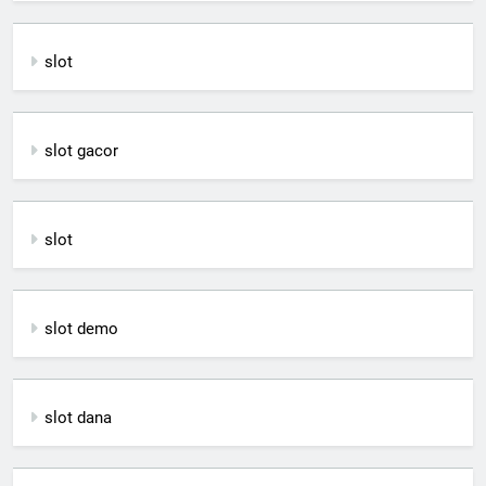
slot
slot gacor
slot
slot demo
slot dana