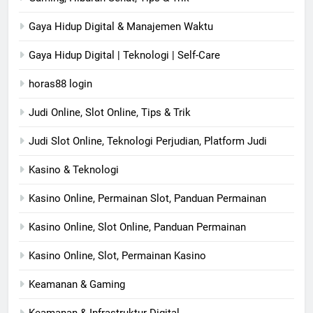
Gaya Hidup Digital & Manajemen Waktu
Gaya Hidup Digital | Teknologi | Self-Care
horas88 login
Judi Online, Slot Online, Tips & Trik
Judi Slot Online, Teknologi Perjudian, Platform Judi
Kasino & Teknologi
Kasino Online, Permainan Slot, Panduan Permainan
Kasino Online, Slot Online, Panduan Permainan
Kasino Online, Slot, Permainan Kasino
Keamanan & Gaming
Keamanan & Infrastruktur Digital