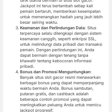
tarik utama bermain di situs slot gacor.
Jackpot ini terus bertambah setiap kali
pemain bertaruh, memberikan kesempatan
untuk memenangkan hadiah yang jauh lebih
besar seiring waktu.
Keamanan dan Perlindungan Data
: Situs
terpercaya selalu dilengkapi dengan sistem
keamanan canggih, seperti enkripsi SSL,
untuk melindungi data pribadi dan transaksi
pemain. Dengan perlindungan ini, Anda
dapat bermain dengan tenang tanpa
khawatir tentang kebocoran informasi
pribadi.
Bonus dan Promosi Menguntungkan
:
Banyak situs slot gacor resmi menawarkan
berbagai bonus yang dapat memperpanjang
waktu bermain Anda. Bonus sambutan,
putaran gratis, dan cashback adalah
beberapa contoh promosi yang dapat
meningkatkan peluang Anda untuk memicu
jackpot progresif.