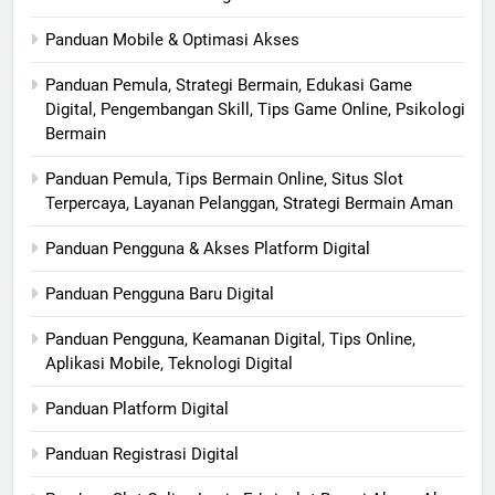
Panduan Mobile & Optimasi Akses
Panduan Pemula, Strategi Bermain, Edukasi Game
Digital, Pengembangan Skill, Tips Game Online, Psikologi
Bermain
Panduan Pemula, Tips Bermain Online, Situs Slot
Terpercaya, Layanan Pelanggan, Strategi Bermain Aman
Panduan Pengguna & Akses Platform Digital
Panduan Pengguna Baru Digital
Panduan Pengguna, Keamanan Digital, Tips Online,
Aplikasi Mobile, Teknologi Digital
Panduan Platform Digital
Panduan Registrasi Digital