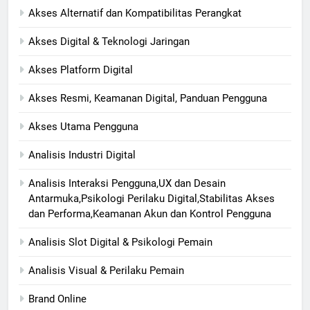
Akses Alternatif dan Kompatibilitas Perangkat
Akses Digital & Teknologi Jaringan
Akses Platform Digital
Akses Resmi, Keamanan Digital, Panduan Pengguna
Akses Utama Pengguna
Analisis Industri Digital
Analisis Interaksi Pengguna,UX dan Desain
Antarmuka,Psikologi Perilaku Digital,Stabilitas Akses
dan Performa,Keamanan Akun dan Kontrol Pengguna
Analisis Slot Digital & Psikologi Pemain
Analisis Visual & Perilaku Pemain
Brand Online