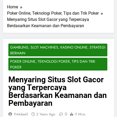
Home
Poker Online, Teknologi Poker, Tips dan Trik Poker
Menyaring Situs Slot Gacor yang Terpercaya
Berdasarkan Keamanan dan Pembayaran
GAMBLING, SLOT MACHINES, KASINO ONLINE, STRATEGI
BERMAIN
POKER ONLINE, TEKNOLOGI POKER, TIPS DAN TRIK
POKER
Menyaring Situs Slot Gacor
yang Terpercaya
Berdasarkan Keamanan dan
Pembayaran
0
944dae0
2 Years Ago
9 Mins