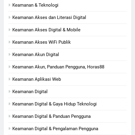
Keamanan & Teknologi
Keamanan Akses dan Literasi Digital
Keamanan Akses Digital & Mobile
Keamanan Akses WiFi Publik
Keamanan Akun Digital
Keamanan Akun, Panduan Pengguna, Horas88
Keamanan Aplikasi Web
Keamanan Digital
Keamanan Digital & Gaya Hidup Teknologi
Keamanan Digital & Panduan Pengguna
Keamanan Digital & Pengalaman Pengguna