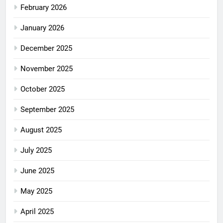
February 2026
January 2026
December 2025
November 2025
October 2025
September 2025
August 2025
July 2025
June 2025
May 2025
April 2025