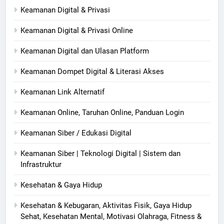
Keamanan Digital & Privasi
Keamanan Digital & Privasi Online
Keamanan Digital dan Ulasan Platform
Keamanan Dompet Digital & Literasi Akses
Keamanan Link Alternatif
Keamanan Online, Taruhan Online, Panduan Login
Keamanan Siber / Edukasi Digital
Keamanan Siber | Teknologi Digital | Sistem dan
Infrastruktur
Kesehatan & Gaya Hidup
Kesehatan & Kebugaran, Aktivitas Fisik, Gaya Hidup
Sehat, Kesehatan Mental, Motivasi Olahraga, Fitness &