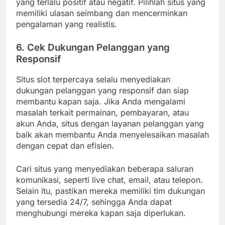
yang terlalu positif atau negatif. Pilihlah situs yang
memiliki ulasan seimbang dan mencerminkan
pengalaman yang realistis.
6.
Cek Dukungan Pelanggan yang
Responsif
Situs slot terpercaya selalu menyediakan
dukungan pelanggan yang responsif dan siap
membantu kapan saja. Jika Anda mengalami
masalah terkait permainan, pembayaran, atau
akun Anda, situs dengan layanan pelanggan yang
baik akan membantu Anda menyelesaikan masalah
dengan cepat dan efisien.
Cari situs yang menyediakan beberapa saluran
komunikasi, seperti live chat, email, atau telepon.
Selain itu, pastikan mereka memiliki tim dukungan
yang tersedia 24/7, sehingga Anda dapat
menghubungi mereka kapan saja diperlukan.