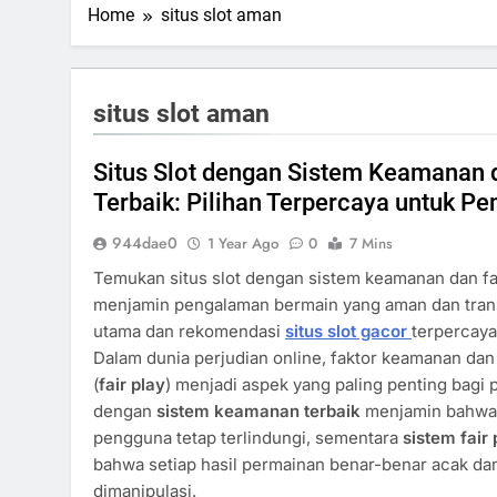
Home
situs slot aman
situs slot aman
Situs Slot dengan Sistem Keamanan d
Terbaik: Pilihan Terpercaya untuk P
944dae0
1 Year Ago
0
7 Mins
Temukan situs slot dengan sistem keamanan dan fai
menjamin pengalaman bermain yang aman dan transp
utama dan rekomendasi
situs slot gacor
terpercaya
Dalam dunia perjudian online, faktor keamanan dan
(
fair play
) menjadi aspek yang paling penting bagi p
dengan
sistem keamanan terbaik
menjamin bahwa 
pengguna tetap terlindungi, sementara
sistem fair 
bahwa setiap hasil permainan benar-benar acak dan
dimanipulasi.