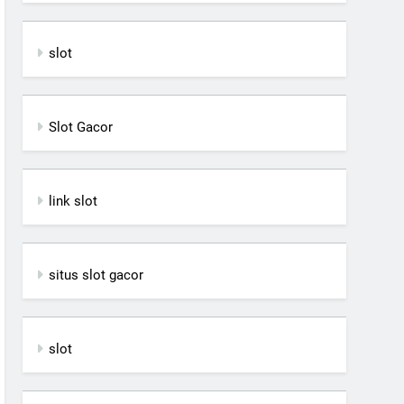
slot
Slot Gacor
link slot
situs slot gacor
slot