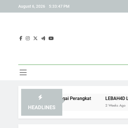
Skip
August 6, 2026
5:33:48 PM
to
content
Mos
Sewa Prop
es Stabil di Berbagai Perangkat
LEBAH4D Link Alternati
2 Weeks Ago
HEADLINES