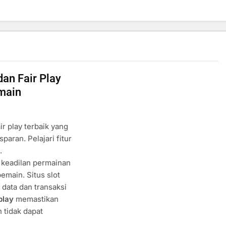
an Fair Play
emain
r play terbaik yang
aran. Pelajari fitur
.
 keadilan permainan
emain. Situs slot
data dan transaksi
play
memastikan
 tidak dapat