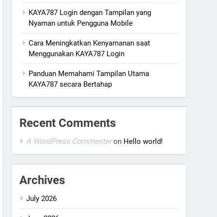
KAYA787 Login dengan Tampilan yang
Nyaman untuk Pengguna Mobile
Cara Meningkatkan Kenyamanan saat
Menggunakan KAYA787 Login
Panduan Memahami Tampilan Utama
KAYA787 secara Bertahap
Recent Comments
A WordPress Commenter
on
Hello world!
Archives
July 2026