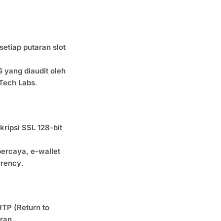
etiap putaran slot
 yang diaudit oleh
Tech Labs
.
kripsi SSL 128-bit
percaya, e-wallet
rrency
.
RTP (Return to
aran
.