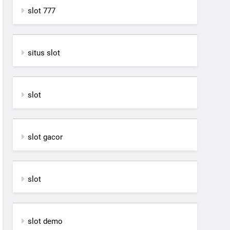
slot 777
situs slot
slot
slot gacor
slot
slot demo