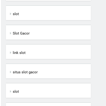
slot
Slot Gacor
link slot
situs slot gacor
slot