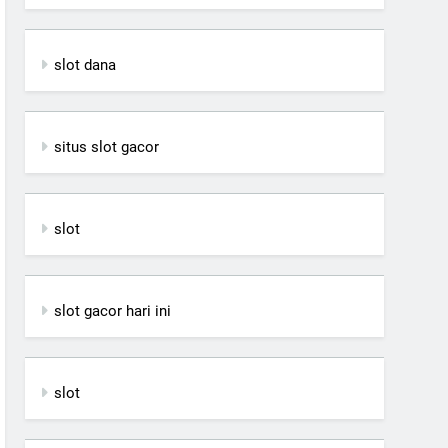
slot dana
situs slot gacor
slot
slot gacor hari ini
slot