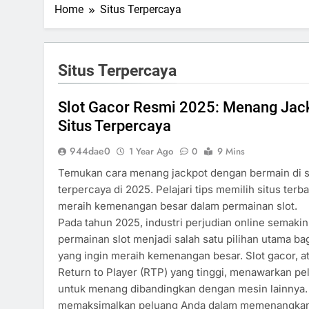
Home
Situs Terpercaya
Situs Terpercaya
Slot Gacor Resmi 2025: Menang Jac
Situs Terpercaya
944dae0
1 Year Ago
0
9 Mins
Temukan cara menang jackpot dengan bermain di si
terpercaya di 2025. Pelajari tips memilih situs terba
meraih kemenangan besar dalam permainan slot.
Pada tahun 2025, industri perjudian online semaki
permainan slot menjadi salah satu pilihan utama b
yang ingin meraih kemenangan besar. Slot gacor, a
Return to Player (RTP) yang tinggi, menawarkan pe
untuk menang dibandingkan dengan mesin lainnya.
memaksimalkan peluang Anda dalam memenangkan 