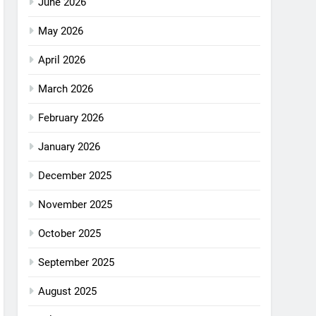
June 2026
May 2026
April 2026
March 2026
February 2026
January 2026
December 2025
November 2025
October 2025
September 2025
August 2025