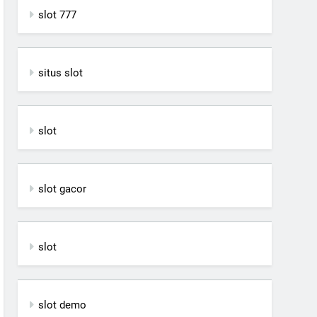
slot 777
situs slot
slot
slot gacor
slot
slot demo