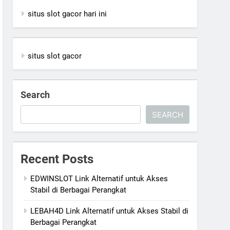
situs slot gacor hari ini
situs slot gacor
Search
SEARCH
Recent Posts
EDWINSLOT Link Alternatif untuk Akses
Stabil di Berbagai Perangkat
LEBAH4D Link Alternatif untuk Akses Stabil di
Berbagai Perangkat