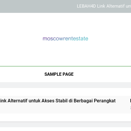
LEBAH4D Link Alternatif un
KAYA787 Login dengan Tampila
Cara Meningkatkan Kenyama
EDWINSLOT Link Alternatif unt
cow Rent Estate
LEBAH4D Link Alternatif un
erti Berkualitas Di Moskow Dengan Layanan Dari Moscow Rent 
KAYA787 Login dengan Tampila
SAMPLE PAGE
Cara Meningkatkan Kenyama
f untuk Akses Stabil di Berbagai Perangkat
KAYA787 Log
3 Weeks Ago