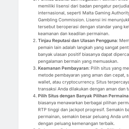
memiliki lisensi dari badan pengatur perjudi
internasional, seperti Malta Gaming Authori
Gambling Commission. Lisensi ini menunjuk
tersebut beroperasi dengan standar yang ket
keamanan dan keadilan permainan.
Tinjau Reputasi dan Ulasan Pengguna
: Mem
pemain lain adalah langkah yang sangat pent
banyak ulasan positif biasanya dapat diper
pengalaman bermain yang memuaskan.
Keamanan Pembayaran
: Pilih situs yang 
metode pembayaran yang aman dan cepat, sep
wallet, atau cryptocurrency. Situs terperca
transaksi Anda dilakukan dengan aman dan t
Pilih Situs dengan Banyak Pilihan Permaina
biasanya menawarkan berbagai pilihan perm
RTP tinggi dan jackpot progresif. Semakin b
permainan, semakin besar peluang Anda u
dengan peluang kemenangan terbaik.