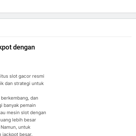
kpot dengan
tus slot gacor resmi
ik dan strategi untuk
n berkembang, dan
agi banyak pemain
tau mesin slot dengan
luang lebih besar
 Namun, untuk
jackpot besar,