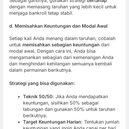
Sebagai gantinya, gunakan strategi
bertahap
dengan memasang taruhan yang lebih kecil untuk
menjaga bankroll tetap stabil.
d. Memisahkan Keuntungan dan Modal Awal
Setiap kali Anda menang dalam taruhan, cobalah
untuk
memisahkan sebagian keuntungan
dari
modal awal. Dengan cara ini, Anda bisa
mengamankan sebagian dari kemenangan Anda
dan menghindari kehilangan semuanya kembali
dalam permainan berikutnya.
Strategi yang bisa digunakan:
Teknik 50/50
: Jika Anda mendapatkan
keuntungan, sisihkan 50% sebagai
tabungan dan gunakan 50% untuk taruhan
berikutnya.
Target Keuntungan Harian
: Tentukan jumlah
keuntungan yang ingin Anda capai per hari