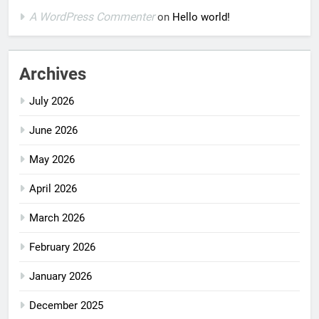
A WordPress Commenter
on
Hello world!
Archives
July 2026
June 2026
May 2026
April 2026
March 2026
February 2026
January 2026
December 2025