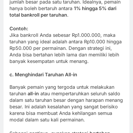
jumlah besar pada satu taruhan. Idealnya, pemain
hanya boleh bertaruh antara
1% hingga 5% dari
total bankroll per taruhan
.
Contoh:
Jika bankroll Anda sebesar Rp1.000.000, maka
taruhan yang ideal adalah antara Rp10.000 hingga
Rp50.000 per permainan. Dengan strategi ini,
Anda bisa bertahan lebih lama dan memiliki lebih
banyak kesempatan untuk menang.
c. Menghindari Taruhan All-in
Banyak pemain yang tergoda untuk melakukan
taruhan
all-in
atau mempertaruhkan seluruh saldo
dalam satu taruhan besar dengan harapan menang
besar. Ini adalah kesalahan yang sangat berisiko
karena bisa membuat Anda kehilangan semua
modal dalam satu kali permainan.