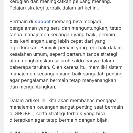
kerugian dan meningkatkan peluang menang.
Pelajari strategi terbaik dalam artikel ini.
Bermain di
sbobet
memang bisa menjadi
pengalaman yang seru dan menguntungkan, tetapi
tanpa manajemen keuangan yang baik, pemain
bisa kehilangan uang lebih cepat dari yang
diperkirakan. Banyak pemain yang terjebak dalam
kesalahan umum, seperti bertaruh tanpa strategi
atau menghabiskan seluruh saldo hanya dalam
beberapa taruhan. Oleh karena itu, memiliki sistem
manajemen keuangan yang baik sangatlah penting
agar pengalaman bermain tetap menyenangkan
dan menguntungkan.
Dalam artikel ini, kita akan membahas mengapa
manajemen keuangan sangat penting saat bermain
di SBOBET, serta strategi terbaik yang bisa
diterapkan agar tetap bermain dengan bijak.