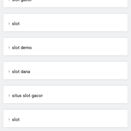
slot
slot demo
slot dana
situs slot gacor
slot