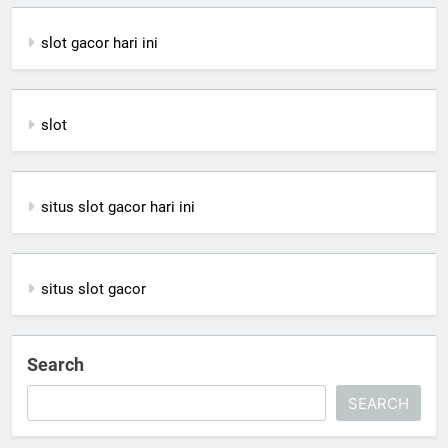
slot gacor hari ini
slot
situs slot gacor hari ini
situs slot gacor
Search
SEARCH