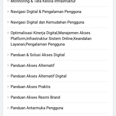
Monitoring & Tata Kelola Infrastruktur
Navigasi Digital & Pengalaman Pengguna
Navigasi Digital dan Kemudahan Pengguna
Optimalisasi Kinerja Digital,Manajemen Akses
Platform,Infrastruktur Sistem Online,Keandalan
Layanan,Pengalaman Pengguna
Panduan & Solusi Akses Digital
Panduan Akses Alternatif
Panduan Akses Alternatif Digital
Panduan Akses Praktis
Panduan Akses Resmi Brand
Panduan Antarmuka Pengguna