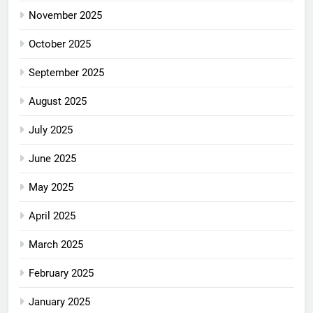
November 2025
October 2025
September 2025
August 2025
July 2025
June 2025
May 2025
April 2025
March 2025
February 2025
January 2025