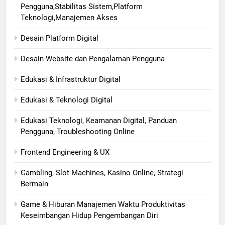
Pengguna,Stabilitas Sistem,Platform
Teknologi,Manajemen Akses
Desain Platform Digital
Desain Website dan Pengalaman Pengguna
Edukasi & Infrastruktur Digital
Edukasi & Teknologi Digital
Edukasi Teknologi, Keamanan Digital, Panduan
Pengguna, Troubleshooting Online
Frontend Engineering & UX
Gambling, Slot Machines, Kasino Online, Strategi
Bermain
Game & Hiburan Manajemen Waktu Produktivitas
Keseimbangan Hidup Pengembangan Diri