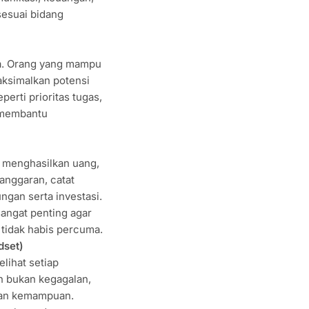
sesuai bidang
ga. Orang yang mampu
ksimalkan potensi
perti prioritas tugas,
 membantu
l menghasilkan uang,
anggaran, catat
ngan serta investasi.
sangat penting agar
i tidak habis percuma.
dset)
lihat setiap
n bukan kegagalan,
kan kemampuan.