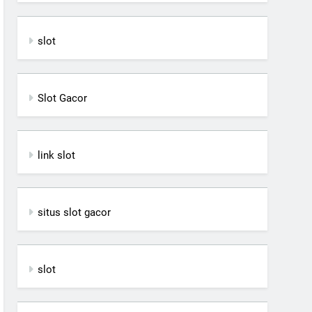
slot
Slot Gacor
link slot
situs slot gacor
slot