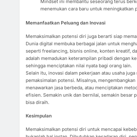
Mindset ini membantu seseorang terus ber
menemukan cara baru untuk meningkatkan p
Memanfaatkan Peluang dan Inovasi
Memaksimalkan potensi diri juga berarti siap mema
Dunia digital membuka berbagai jalan untuk mengh
seperti freelancing, bisnis online, konten kreatif, d
adalah memadukan keterampilan pribadi dengan ke
sehingga menciptakan nilai nyata bagi orang lain.
Selain itu, inovasi dalam pekerjaan atau usaha jug
pemaksimalan potensi. Misalnya, mengembangkan 
menawarkan jasa berbeda, atau menciptakan metode
efisien. Semakin unik dan bernilai, semakin besar p
bisa diraih.
Kesimpulan
Memaksimalkan potensi diri untuk mencapai kebeba
bukanlah hal instan. Dibutuhkan kesadaran diri, 