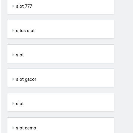
slot 777
situs slot
slot
slot gacor
slot
slot demo