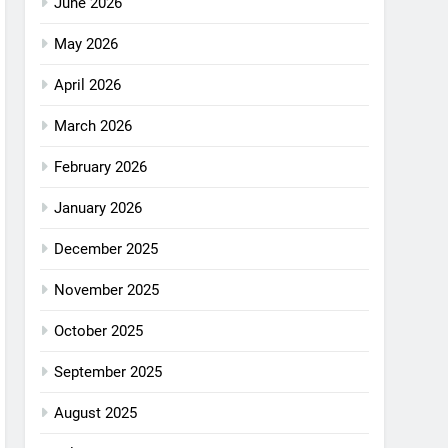
June 2026
May 2026
April 2026
March 2026
February 2026
January 2026
December 2025
November 2025
October 2025
September 2025
August 2025