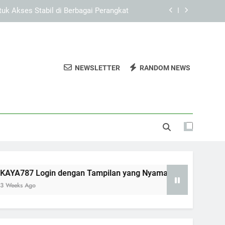
tuk Akses Stabil di Berbagai Perangkat
n yang Nyaman untuk Pengguna Mobile
nan saat Menggunakan KAYA787 Login
NEWSLETTER
RANDOM NEWS
uk Akses Stabil di Berbagai Perangkat
tuk Akses Stabil di Berbagai Perangkat
Estate.
n yang Nyaman untuk Pengguna Mobile
nan saat Menggunakan KAYA787 Login
gin dengan Tampilan yang Nyaman untuk Pengguna Mobile