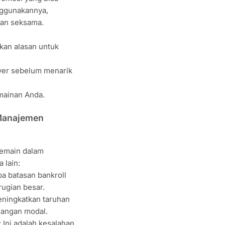
nggunakannya,
gan seksama.
kan alasan untuk
ver sebelum menarik
rmainan Anda.
 Manajemen
pemain dalam
 lain:
pa batasan bankroll
ugian besar.
eningkatkan taruhan
langan modal.
: Ini adalah kesalahan