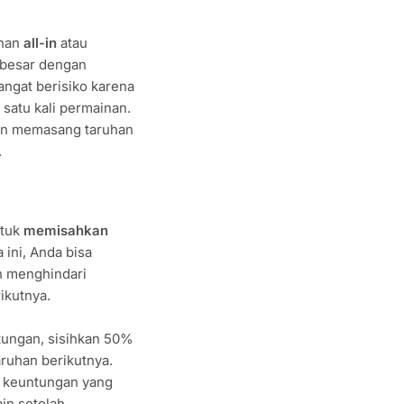
uhan
all-in
atau
 besar dengan
angat berisiko karena
satu kali permainan.
n memasang taruhan
.
ntuk
memisahkan
 ini, Anda bisa
 menghindari
ikutnya.
tungan, sisihkan 50%
ruhan berikutnya.
h keuntungan yang
in setelah