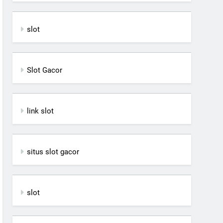
slot
Slot Gacor
link slot
situs slot gacor
slot