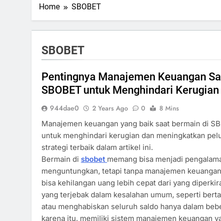
Home
SBOBET
SBOBET
Pentingnya Manajemen Keuangan Saa
SBOBET untuk Menghindari Kerugian
944dae0
2 Years Ago
0
8 Mins
Manajemen keuangan yang baik saat bermain di S
untuk menghindari kerugian dan meningkatkan pelu
strategi terbaik dalam artikel ini.
Bermain di
sbobet
memang bisa menjadi pengalama
menguntungkan, tetapi tanpa manajemen keuangan
bisa kehilangan uang lebih cepat dari yang diperki
yang terjebak dalam kesalahan umum, seperti berta
atau menghabiskan seluruh saldo hanya dalam bebe
karena itu, memiliki sistem manajemen keuangan ya