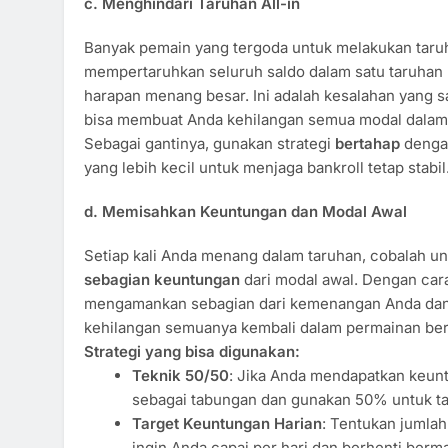
c. Menghindari Taruhan All-in
Banyak pemain yang tergoda untuk melakukan tar
mempertaruhkan seluruh saldo dalam satu taruhan
harapan menang besar. Ini adalah kesalahan yang s
bisa membuat Anda kehilangan semua modal dalam 
Sebagai gantinya, gunakan strategi
bertahap
denga
yang lebih kecil untuk menjaga bankroll tetap stabil
d. Memisahkan Keuntungan dan Modal Awal
Setiap kali Anda menang dalam taruhan, cobalah u
sebagian keuntungan
dari modal awal. Dengan cara
mengamankan sebagian dari kemenangan Anda dan
kehilangan semuanya kembali dalam permainan ber
Strategi yang bisa digunakan:
Teknik 50/50
: Jika Anda mendapatkan keun
sebagai tabungan dan gunakan 50% untuk ta
Target Keuntungan Harian
: Tentukan jumla
ingin Anda capai per hari dan berhenti berma