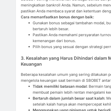
meningkatkan bankroll Anda. Namun, sebelum me
pastikan Anda membaca syarat dan ketentuan den
Cara memanfaatkan bonus dengan baik:
Gunakan bonus sebagai tambahan modal, bu
bertaruh lebih besar.
Pastikan Anda memahami persyaratan turno
kemenangan dari bonus.
Pilih bonus yang sesuai dengan strategi pe
3. Kesalahan yang Harus Dihindari dalam
Keuangan
Beberapa kesalahan umum yang sering dilakukan 
mengelola keuangan saat bermain di SBOBET antara
Tidak memiliki batasan modal
: Bermain tan
membuat pemain lebih rentan mengalami ker
Bertaruh dalam jumlah besar saat kalah
: M
setelah kalah hanya akan mempercepat kehi
Menggunakan uang pinjaman untuk berjudi