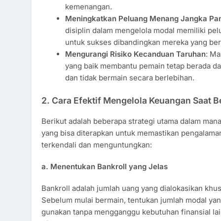
kemenangan.
Meningkatkan Peluang Menang Jangka Pa
disiplin dalam mengelola modal memiliki pel
untuk sukses dibandingkan mereka yang berm
Mengurangi Risiko Kecanduan Taruhan
: M
yang baik membantu pemain tetap berada da
dan tidak bermain secara berlebihan.
2. Cara Efektif Mengelola Keuangan Saat 
Berikut adalah beberapa strategi utama dalam ma
yang bisa diterapkan untuk memastikan pengalama
terkendali dan menguntungkan:
a. Menentukan Bankroll yang Jelas
Bankroll adalah jumlah uang yang dialokasikan khu
Sebelum mulai bermain, tentukan jumlah modal ya
gunakan tanpa mengganggu kebutuhan finansial lai