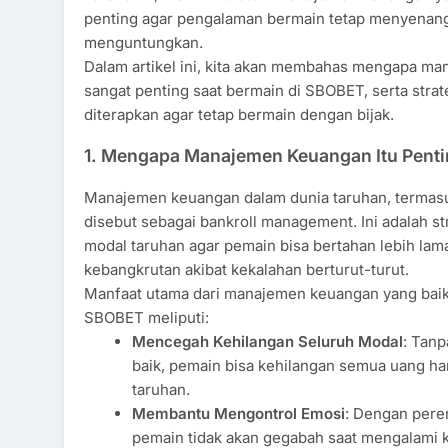
penting agar pengalaman bermain tetap menyenan
menguntungkan.
Dalam artikel ini, kita akan membahas mengapa m
sangat penting saat bermain di SBOBET, serta strate
diterapkan agar tetap bermain dengan bijak.
1. Mengapa Manajemen Keuangan Itu Pent
Manajemen keuangan dalam dunia taruhan, termas
disebut sebagai bankroll management. Ini adalah s
modal taruhan agar pemain bisa bertahan lebih la
kebangkrutan akibat kekalahan berturut-turut.
Manfaat utama dari manajemen keuangan yang baik
SBOBET meliputi:
Mencegah Kehilangan Seluruh Modal
: Tan
baik, pemain bisa kehilangan semua uang h
taruhan.
Membantu Mengontrol Emosi
: Dengan pere
pemain tidak akan gegabah saat mengalami 