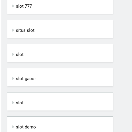
slot 777
situs slot
slot
slot gacor
slot
slot demo