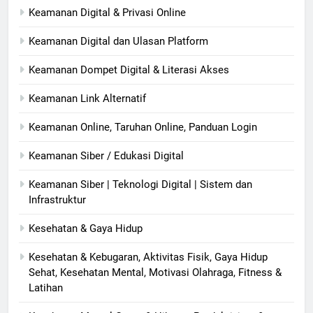
Keamanan Digital & Privasi Online
Keamanan Digital dan Ulasan Platform
Keamanan Dompet Digital & Literasi Akses
Keamanan Link Alternatif
Keamanan Online, Taruhan Online, Panduan Login
Keamanan Siber / Edukasi Digital
Keamanan Siber | Teknologi Digital | Sistem dan
Infrastruktur
Kesehatan & Gaya Hidup
Kesehatan & Kebugaran, Aktivitas Fisik, Gaya Hidup
Sehat, Kesehatan Mental, Motivasi Olahraga, Fitness &
Latihan