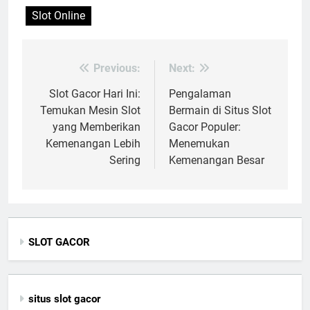
Slot Online
Previous:
Next:
Post
navigation
Slot Gacor Hari Ini:
Pengalaman
Temukan Mesin Slot
Bermain di Situs Slot
yang Memberikan
Gacor Populer:
Kemenangan Lebih
Menemukan
Sering
Kemenangan Besar
SLOT GACOR
situs slot gacor