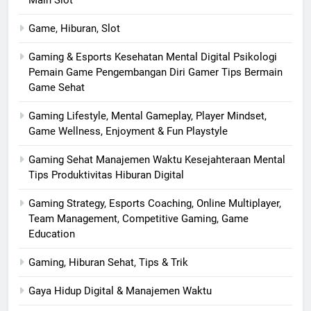
Game, Hiburan, Slot
Gaming & Esports Kesehatan Mental Digital Psikologi
Pemain Game Pengembangan Diri Gamer Tips Bermain
Game Sehat
Gaming Lifestyle, Mental Gameplay, Player Mindset,
Game Wellness, Enjoyment & Fun Playstyle
Gaming Sehat Manajemen Waktu Kesejahteraan Mental
Tips Produktivitas Hiburan Digital
Gaming Strategy, Esports Coaching, Online Multiplayer,
Team Management, Competitive Gaming, Game
Education
Gaming, Hiburan Sehat, Tips & Trik
Gaya Hidup Digital & Manajemen Waktu