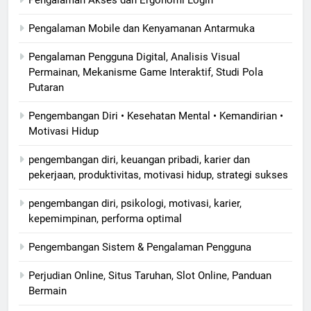
Pengalaman Mobile dan Kenyamanan Antarmuka
Pengalaman Pengguna Digital, Analisis Visual
Permainan, Mekanisme Game Interaktif, Studi Pola
Putaran
Pengembangan Diri • Kesehatan Mental • Kemandirian •
Motivasi Hidup
pengembangan diri, keuangan pribadi, karier dan
pekerjaan, produktivitas, motivasi hidup, strategi sukses
pengembangan diri, psikologi, motivasi, karier,
kepemimpinan, performa optimal
Pengembangan Sistem & Pengalaman Pengguna
Perjudian Online, Situs Taruhan, Slot Online, Panduan
Bermain