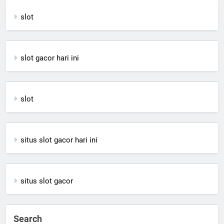
slot
slot gacor hari ini
slot
situs slot gacor hari ini
situs slot gacor
Search