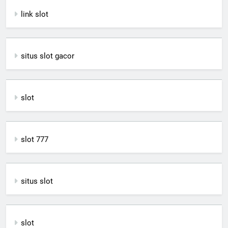
link slot
situs slot gacor
slot
slot 777
situs slot
slot