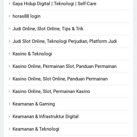
Gaya Hidup Digital | Teknologi | Self-Care
horas88 login
Judi Online, Slot Online, Tips & Trik
Judi Slot Online, Teknologi Perjudian, Platform Judi
Kasino & Teknologi
Kasino Online, Permainan Slot, Panduan Permainan
Kasino Online, Slot Online, Panduan Permainan
Kasino Online, Slot, Permainan Kasino
Keamanan & Gaming
Keamanan & Infrastruktur Digital
Keamanan & Teknologi