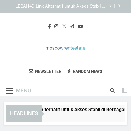
Skip
KAYA787 Login dengan Tampilan yang Nyaman
to
untuk Pengguna Mobile
content
Cara Meningkatkan Kenyamanan saat
Menggunakan KAYA787 Login
EDWINSLOT Link Alternatif untuk Akses Stabil di
Berbagai Perangkat
LEBAH4D Link Alternatif untuk Akses Stabil di
Berbagai Perangkat
KAYA787 Login dengan Tampilan yang Nyaman
untuk Pengguna Mobile
Moscow Rent
Sewa Properti Berkualitas Di Moskow
Cara Meningkatkan Kenyamanan saat
NEWSLETTER
RANDOM NEWS
Estate
Menggunakan KAYA787 Login
Dengan Layanan Dari Moscow Rent Estate.
MENU
WINSLOT Link Alternatif untuk Akses Stabil di Berbagai Peran
HEADLINES
Weeks Ago