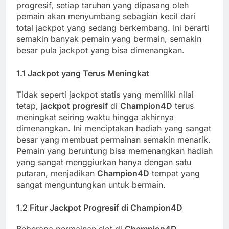
progresif, setiap taruhan yang dipasang oleh
pemain akan menyumbang sebagian kecil dari
total jackpot yang sedang berkembang. Ini berarti
semakin banyak pemain yang bermain, semakin
besar pula jackpot yang bisa dimenangkan.
1.1
Jackpot yang Terus Meningkat
Tidak seperti jackpot statis yang memiliki nilai
tetap,
jackpot progresif
di
Champion4D
terus
meningkat seiring waktu hingga akhirnya
dimenangkan. Ini menciptakan hadiah yang sangat
besar yang membuat permainan semakin menarik.
Pemain yang beruntung bisa memenangkan hadiah
yang sangat menggiurkan hanya dengan satu
putaran, menjadikan
Champion4D
tempat yang
sangat menguntungkan untuk bermain.
1.2
Fitur Jackpot Progresif di Champion4D