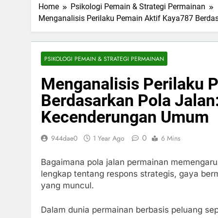
Home
Psikologi Pemain & Strategi Permainan
Menganalisis Perilaku Pemain Aktif Kaya787 Berda
PSIKOLOGI PEMAIN & STRATEGI PERMAINAN
Menganalisis Perilaku 
Berdasarkan Pola Jalan:
Kecenderungan Umum
0
944dae0
1 Year Ago
6 Mins
Bagaimana pola jalan permainan memengaruhi
lengkap tentang respons strategis, gaya ber
yang muncul.
Dalam dunia permainan berbasis peluang sep