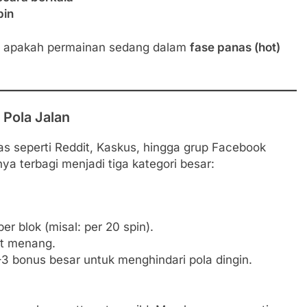
pin
ak apakah permainan sedang dalam
fase panas (hot)
 Pola Jalan
as seperti Reddit, Kaskus, hingga grup Facebook
 terbagi menjadi tiga kategori besar:
er blok (misal: per 20 spin).
at menang.
3 bonus besar untuk menghindari pola dingin.