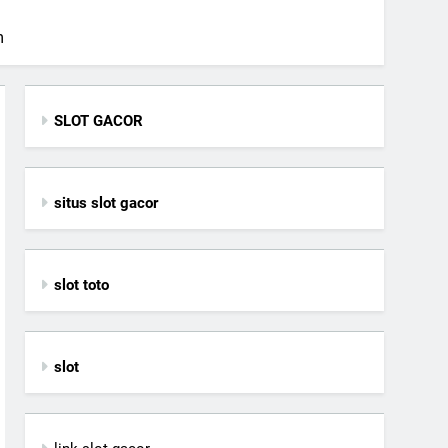
m
SLOT GACOR
situs slot gacor
slot toto
slot