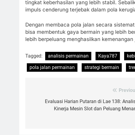
tingkat keberhasilan yang lebih stabil. Seb
impuls cenderung terjebak dalam pola kerugi
Dengan membaca pola jalan secara sistemat
bisa membentuk gaya bermain yang lebih be
lebih berpeluang menghasilkan kemenangan 
Tagged:
analisis permainan
Kaya787
keb
pola jalan permainan
strategi bermain
tr
Previou
Post
navigation
Evaluasi Harian Putaran di Lae 138: Analis
Kinerja Mesin Slot dan Peluang Mena