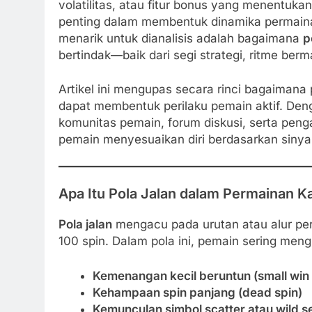
volatilitas, atau fitur bonus yang menentukan
penting dalam membentuk dinamika permaina
menarik untuk dianalisis adalah bagaimana
p
bertindak—baik dari segi strategi, ritme ber
Artikel ini mengupas secara rinci bagaimana 
dapat membentuk perilaku pemain aktif. Den
komunitas pemain, forum diskusi, serta pen
pemain menyesuaikan diri berdasarkan sinyal
Apa Itu Pola Jalan dalam Permainan 
Pola jalan
mengacu pada urutan atau alur per
100 spin. Dalam pola ini, pemain sering mengi
Kemenangan kecil beruntun (small win 
Kehampaan spin panjang (dead spin)
Kemunculan simbol scatter atau wild s