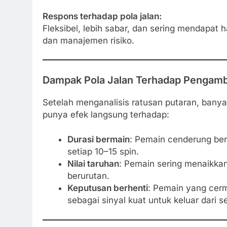
Respons terhadap pola jalan:
Fleksibel, lebih sabar, dan sering mendapat 
dan manajemen risiko.
Dampak Pola Jalan Terhadap Pengamb
Setelah menganalisis ratusan putaran, banya
punya efek langsung terhadap:
Durasi bermain
: Pemain cenderung bert
setiap 10–15 spin.
Nilai taruhan
: Pemain sering menaikka
berurutan.
Keputusan berhenti
: Pemain yang cerm
sebagai sinyal kuat untuk keluar dari s