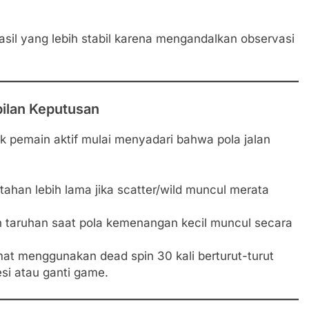
hasil yang lebih stabil karena mengandalkan observasi
ilan Keputusan
k pemain aktif mulai menyadari bahwa pola jalan
ahan lebih lama jika scatter/wild muncul merata
n taruhan saat pola kemenangan kecil muncul secara
at menggunakan dead spin 30 kali berturut-turut
esi atau ganti game.