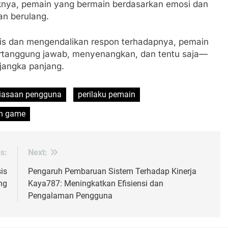
aliknya, pemain yang bermain berdasarkan emosi dan
an berulang.
is dan mengendalikan respon terhadapnya, pemain
rtanggung jawab, menyenangkan, dan tentu saja—
jangka panjang.
iasaan pengguna
perilaku pemain
en game
s:
Next:
is
Pengaruh Pembaruan Sistem Terhadap Kinerja
ng
Kaya787: Meningkatkan Efisiensi dan
Pengalaman Pengguna