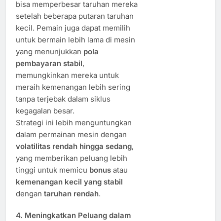
bisa memperbesar taruhan mereka
setelah beberapa putaran taruhan
kecil. Pemain juga dapat memilih
untuk bermain lebih lama di mesin
yang menunjukkan
pola
pembayaran stabil
,
memungkinkan mereka untuk
meraih kemenangan lebih sering
tanpa terjebak dalam siklus
kegagalan besar.
Strategi ini lebih menguntungkan
dalam permainan mesin dengan
volatilitas rendah hingga sedang
,
yang memberikan peluang lebih
tinggi untuk memicu
bonus
atau
kemenangan kecil yang stabil
dengan
taruhan rendah
.
4.
Meningkatkan Peluang dalam