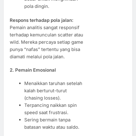
pola dingin.
Respons terhadap pola jalan:
Pemain analitis sangat responsif
terhadap kemunculan scatter atau
wild. Mereka percaya setiap game
punya “nafas” tertentu yang bisa
diamati melalui pola jalan.
2.
Pemain Emosional
Menaikkan taruhan setelah
kalah berturut-turut
(chasing losses).
Terpancing naikkan spin
speed saat frustrasi.
Sering bermain tanpa
batasan waktu atau saldo.