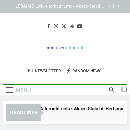
Skip
KAYA787 Login dengan Tampilan yang Nyaman
to
untuk Pengguna Mobile
content
Cara Meningkatkan Kenyamanan saat
Menggunakan KAYA787 Login
EDWINSLOT Link Alternatif untuk Akses Stabil di
Berbagai Perangkat
LEBAH4D Link Alternatif untuk Akses Stabil di
Berbagai Perangkat
KAYA787 Login dengan Tampilan yang Nyaman
untuk Pengguna Mobile
Moscow Rent
Sewa Properti Berkualitas Di Moskow
Cara Meningkatkan Kenyamanan saat
NEWSLETTER
RANDOM NEWS
Estate
Menggunakan KAYA787 Login
Dengan Layanan Dari Moscow Rent Estate.
MENU
WINSLOT Link Alternatif untuk Akses Stabil di Berbagai Peran
HEADLINES
Weeks Ago