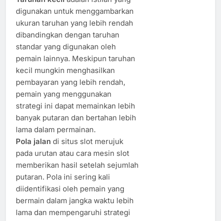
digunakan untuk menggambarkan
ukuran taruhan yang lebih rendah
dibandingkan dengan taruhan
standar yang digunakan oleh
pemain lainnya. Meskipun taruhan
kecil mungkin menghasilkan
pembayaran yang lebih rendah,
pemain yang menggunakan
strategi ini dapat memainkan lebih
banyak putaran dan bertahan lebih
lama dalam permainan.
Pola jalan
di situs slot merujuk
pada urutan atau cara mesin slot
memberikan hasil setelah sejumlah
putaran. Pola ini sering kali
diidentifikasi oleh pemain yang
bermain dalam jangka waktu lebih
lama dan mempengaruhi strategi