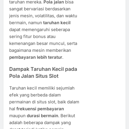
taruhan mereka.
Pola jalan
bisa
sangat bervariasi berdasarkan
jenis mesin, volatilitas, dan waktu
bermain, namun
taruhan kecil
dapat memengaruhi seberapa
sering fitur bonus atau
kemenangan besar muncul, serta
bagaimana mesin memberikan
pembayaran lebih teratur
.
Dampak Taruhan Kecil pada
Pola Jalan Situs Slot
Taruhan kecil memiliki sejumlah
efek yang berbeda dalam
permainan di situs slot, baik dalam
hal
frekuensi pembayaran
maupun
durasi bermain
. Berikut
adalah beberapa dampak yang