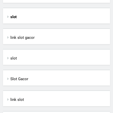
slot
link slot gacor
slot
Slot Gacor
link slot