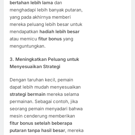
bertahan lebih lama
dan
menghadapi lebih banyak putaran,
yang pada akhirnya memberi
mereka peluang lebih besar untuk
mendapatkan
hadiah lebih besar
atau memicu
fitur bonus
yang
menguntungkan.
3.
Meningkatkan Peluang untuk
Menyesuaikan Strategi
Dengan taruhan kecil, pemain
dapat lebih mudah menyesuaikan
strategi bermain
mereka selama
permainan. Sebagai contoh, jika
seorang pemain menyadari bahwa
mesin cenderung memberikan
fitur bonus setelah beberapa
putaran tanpa hasil besar
, mereka