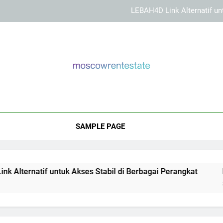
LEBAH4D Link Alternatif un
KAYA787 Login dengan Tampila
Cara Meningkatkan Kenyama
EDWINSLOT Link Alternatif unt
cow Rent Estate
LEBAH4D Link Alternatif un
erti Berkualitas Di Moskow Dengan Layanan Dari Moscow Rent 
KAYA787 Login dengan Tampila
SAMPLE PAGE
Cara Meningkatkan Kenyama
f untuk Akses Stabil di Berbagai Perangkat
KAYA787 Lo
3 Weeks Ago