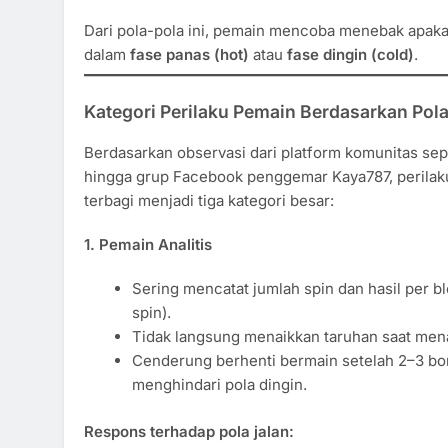
Dari pola-pola ini, pemain mencoba menebak apak
dalam
fase panas (hot)
atau
fase dingin (cold)
.
Kategori Perilaku Pemain Berdasarkan Pola
Berdasarkan observasi dari platform komunitas sepe
hingga grup Facebook penggemar Kaya787, peril
terbagi menjadi tiga kategori besar:
1.
Pemain Analitis
Sering mencatat jumlah spin dan hasil per bl
spin).
Tidak langsung menaikkan taruhan saat men
Cenderung berhenti bermain setelah 2–3 bo
menghindari pola dingin.
Respons terhadap pola jalan: