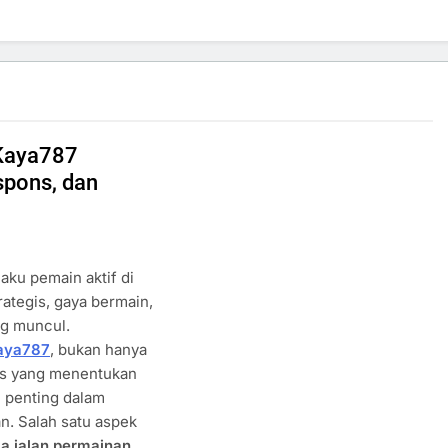
 Kaya787
spons, dan
aku pemain aktif di
ategis, gaya bermain,
ng muncul.
aya787
, bukan hanya
onus yang menentukan
 penting dalam
. Salah satu aspek
la jalan permainan