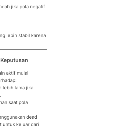
dah jika pola negatif
ng lebih stabil karena
 Keputusan
n aktif mulai
erhadap:
lebih lama jika
.
han saat pola
menggunakan dead
t untuk keluar dari