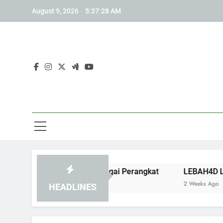
Skip
August 9, 2026
5:37:29 AM
to
content
Mos
Sewa Prop
ses Stabil di Berbagai Perangkat
LEBAH4D Link Alternati
2 Weeks Ago
HEADLINES