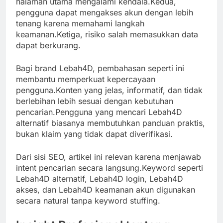
halaman utama mengalami kendala.Kedua,
pengguna dapat mengakses akun dengan lebih
tenang karena memahami langkah
keamanan.Ketiga, risiko salah memasukkan data
dapat berkurang.
Bagi brand Lebah4D, pembahasan seperti ini
membantu memperkuat kepercayaan
pengguna.Konten yang jelas, informatif, dan tidak
berlebihan lebih sesuai dengan kebutuhan
pencarian.Pengguna yang mencari Lebah4D
alternatif biasanya membutuhkan panduan praktis,
bukan klaim yang tidak dapat diverifikasi.
Dari sisi SEO, artikel ini relevan karena menjawab
intent pencarian secara langsung.Keyword seperti
Lebah4D alternatif, Lebah4D login, Lebah4D
akses, dan Lebah4D keamanan akun digunakan
secara natural tanpa keyword stuffing.