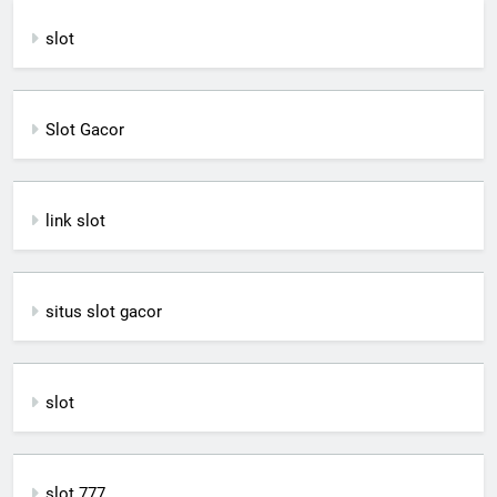
slot
Slot Gacor
link slot
situs slot gacor
slot
slot 777