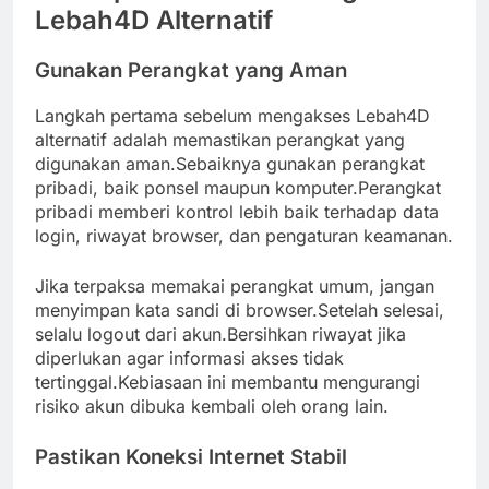
Lebah4D Alternatif
Gunakan Perangkat yang Aman
Langkah pertama sebelum mengakses Lebah4D
alternatif adalah memastikan perangkat yang
digunakan aman.Sebaiknya gunakan perangkat
pribadi, baik ponsel maupun komputer.Perangkat
pribadi memberi kontrol lebih baik terhadap data
login, riwayat browser, dan pengaturan keamanan.
Jika terpaksa memakai perangkat umum, jangan
menyimpan kata sandi di browser.Setelah selesai,
selalu logout dari akun.Bersihkan riwayat jika
diperlukan agar informasi akses tidak
tertinggal.Kebiasaan ini membantu mengurangi
risiko akun dibuka kembali oleh orang lain.
Pastikan Koneksi Internet Stabil