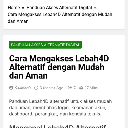
Home
Panduan Akses Alternatif Digital
Cara Mengakses Lebah4D Alternatif dengan Mudah
dan Aman
PANDUAN AKSES ALTERNATIF DIGITAL
Cara Mengakses Lebah4D
Alternatif dengan Mudah
dan Aman
0
944dae0
3 Months Ago
17 Mins
Panduan Lebah4D alternatif untuk akses mudah
dan aman, membahas login, keamanan akun,
dashboard, perangkat, dan kendala teknis.
Mengenal Lebah4D Alternatif