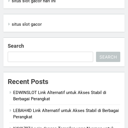
situs slot gacor hari ini
situs slot gacor
Search
SEARCH
Recent Posts
EDWINSLOT Link Alternatif untuk Akses Stabil di
Berbagai Perangkat
LEBAH4D Link Alternatif untuk Akses Stabil di Berbagai
Perangkat