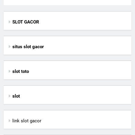
SLOT GACOR
situs slot gacor
slot toto
slot
link slot gacor