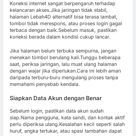
Koneksi internet sangat berpengaruh terhadap
kelancaran akses.Jika jaringan tidak stabil,
halaman Lebah4D alternatif bisa terasa lambat,
tombol tidak merespons, atau proses login gagal
terbaca dengan baik.Sebelum masuk, pastikan
koneksi berada dalam kondisi cukup lancar.
Jika halaman belum terbuka sempurna, jangan
menekan tombol berulang kali.Tunggu beberapa
saat, periksa jaringan, lalu muat ulang halaman
dengan wajar jika diperlukan.Cara ini lebih aman
daripada terburu-buru mengulang proses tanpa
memahami penyebab kendala.
Siapkan Data Akun dengan Benar
Sebelum login, pastikan data akun sudah
siap.Nama pengguna, kata sandi, dan kontak aktif
perlu diperiksa ulang.Kesalahan kecil seperti salah
huruf, angka tertukar, atau spasi tambahan dapat