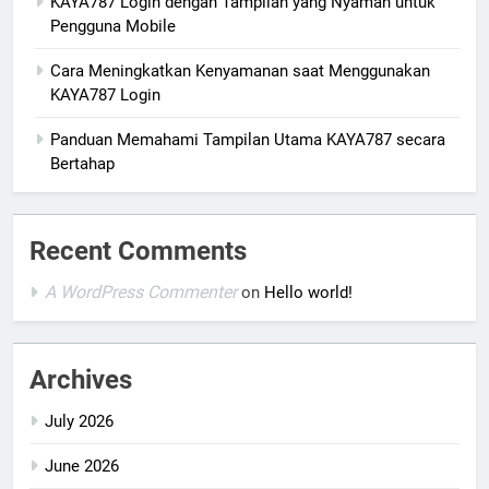
KAYA787 Login dengan Tampilan yang Nyaman untuk
Pengguna Mobile
Cara Meningkatkan Kenyamanan saat Menggunakan
KAYA787 Login
Panduan Memahami Tampilan Utama KAYA787 secara
Bertahap
Recent Comments
A WordPress Commenter
on
Hello world!
Archives
July 2026
June 2026