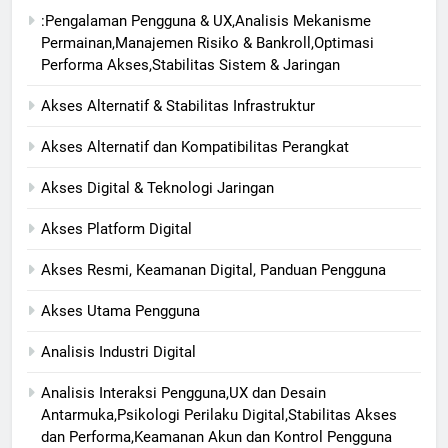
:Pengalaman Pengguna & UX,Analisis Mekanisme
Permainan,Manajemen Risiko & Bankroll,Optimasi
Performa Akses,Stabilitas Sistem & Jaringan
Akses Alternatif & Stabilitas Infrastruktur
Akses Alternatif dan Kompatibilitas Perangkat
Akses Digital & Teknologi Jaringan
Akses Platform Digital
Akses Resmi, Keamanan Digital, Panduan Pengguna
Akses Utama Pengguna
Analisis Industri Digital
Analisis Interaksi Pengguna,UX dan Desain
Antarmuka,Psikologi Perilaku Digital,Stabilitas Akses
dan Performa,Keamanan Akun dan Kontrol Pengguna