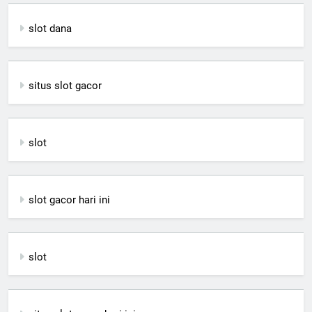
slot dana
situs slot gacor
slot
slot gacor hari ini
slot