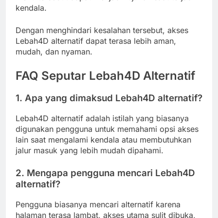
kendala.
Dengan menghindari kesalahan tersebut, akses
Lebah4D alternatif dapat terasa lebih aman,
mudah, dan nyaman.
FAQ Seputar Lebah4D Alternatif
1. Apa yang dimaksud Lebah4D alternatif?
Lebah4D alternatif adalah istilah yang biasanya
digunakan pengguna untuk memahami opsi akses
lain saat mengalami kendala atau membutuhkan
jalur masuk yang lebih mudah dipahami.
2. Mengapa pengguna mencari Lebah4D
alternatif?
Pengguna biasanya mencari alternatif karena
halaman terasa lambat, akses utama sulit dibuka,