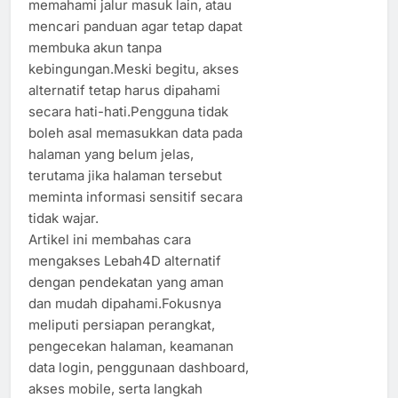
memahami jalur masuk lain, atau
mencari panduan agar tetap dapat
membuka akun tanpa
kebingungan.Meski begitu, akses
alternatif tetap harus dipahami
secara hati-hati.Pengguna tidak
boleh asal memasukkan data pada
halaman yang belum jelas,
terutama jika halaman tersebut
meminta informasi sensitif secara
tidak wajar.
Artikel ini membahas cara
mengakses Lebah4D alternatif
dengan pendekatan yang aman
dan mudah dipahami.Fokusnya
meliputi persiapan perangkat,
pengecekan halaman, keamanan
data login, penggunaan dashboard,
akses mobile, serta langkah