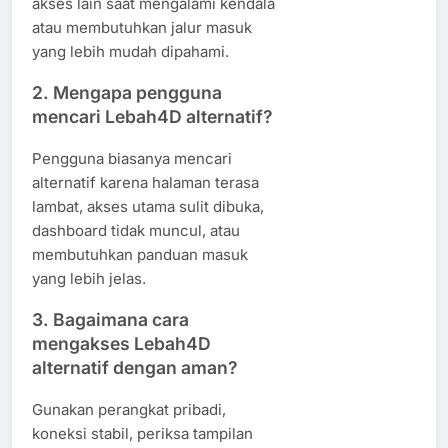
akses lain saat mengalami kendala
atau membutuhkan jalur masuk
yang lebih mudah dipahami.
2. Mengapa pengguna
mencari Lebah4D alternatif?
Pengguna biasanya mencari
alternatif karena halaman terasa
lambat, akses utama sulit dibuka,
dashboard tidak muncul, atau
membutuhkan panduan masuk
yang lebih jelas.
3. Bagaimana cara
mengakses Lebah4D
alternatif dengan aman?
Gunakan perangkat pribadi,
koneksi stabil, periksa tampilan