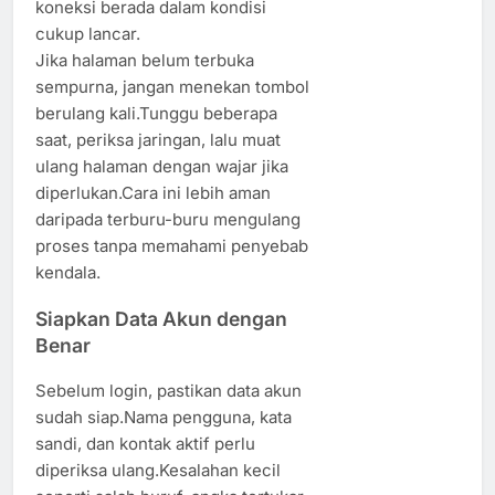
koneksi berada dalam kondisi
cukup lancar.
Jika halaman belum terbuka
sempurna, jangan menekan tombol
berulang kali.Tunggu beberapa
saat, periksa jaringan, lalu muat
ulang halaman dengan wajar jika
diperlukan.Cara ini lebih aman
daripada terburu-buru mengulang
proses tanpa memahami penyebab
kendala.
Siapkan Data Akun dengan
Benar
Sebelum login, pastikan data akun
sudah siap.Nama pengguna, kata
sandi, dan kontak aktif perlu
diperiksa ulang.Kesalahan kecil