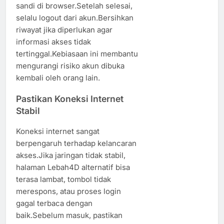
sandi di browser.Setelah selesai,
selalu logout dari akun.Bersihkan
riwayat jika diperlukan agar
informasi akses tidak
tertinggal.Kebiasaan ini membantu
mengurangi risiko akun dibuka
kembali oleh orang lain.
Pastikan Koneksi Internet
Stabil
Koneksi internet sangat
berpengaruh terhadap kelancaran
akses.Jika jaringan tidak stabil,
halaman Lebah4D alternatif bisa
terasa lambat, tombol tidak
merespons, atau proses login
gagal terbaca dengan
baik.Sebelum masuk, pastikan