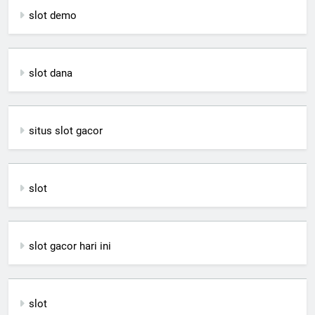
slot demo
slot dana
situs slot gacor
slot
slot gacor hari ini
slot