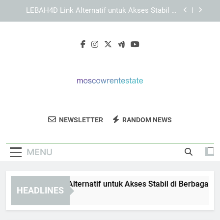
Skip
KAYA787 Login dengan Tampilan yang Nyaman
to
untuk Pengguna Mobile
content
Cara Meningkatkan Kenyamanan saat
Menggunakan KAYA787 Login
EDWINSLOT Link Alternatif untuk Akses Stabil di
Berbagai Perangkat
LEBAH4D Link Alternatif untuk Akses Stabil di
Berbagai Perangkat
KAYA787 Login dengan Tampilan yang Nyaman
untuk Pengguna Mobile
Moscow Rent
Sewa Properti Berkualitas Di Moskow
Cara Meningkatkan Kenyamanan saat
NEWSLETTER
RANDOM NEWS
Estate
Menggunakan KAYA787 Login
Dengan Layanan Dari Moscow Rent Estate.
MENU
WINSLOT Link Alternatif untuk Akses Stabil di Berbagai Peran
HEADLINES
Weeks Ago