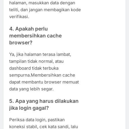
halaman, masukkan data dengan
teliti, dan jangan membagikan kode
verifikasi.
4. Apakah perlu
membersihkan cache
browser?
Ya, jika halaman terasa lambat,
tampilan tidak normal, atau
dashboard tidak terbuka
sempurna.Membersihkan cache
dapat membantu browser memuat
data yang lebih segar.
5. Apa yang harus dilakukan
jika login gagal?
Periksa data login, pastikan
koneksi stabil, cek kata sandi, lalu