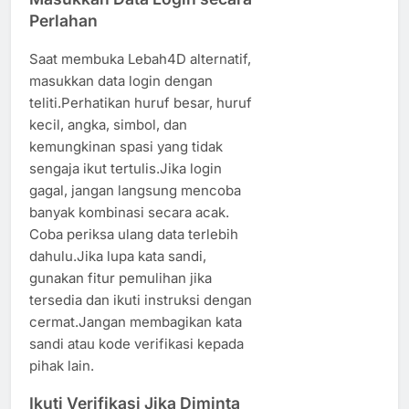
Perlahan
Saat membuka Lebah4D alternatif,
masukkan data login dengan
teliti.Perhatikan huruf besar, huruf
kecil, angka, simbol, dan
kemungkinan spasi yang tidak
sengaja ikut tertulis.Jika login
gagal, jangan langsung mencoba
banyak kombinasi secara acak.
Coba periksa ulang data terlebih
dahulu.Jika lupa kata sandi,
gunakan fitur pemulihan jika
tersedia dan ikuti instruksi dengan
cermat.Jangan membagikan kata
sandi atau kode verifikasi kepada
pihak lain.
Ikuti Verifikasi Jika Diminta