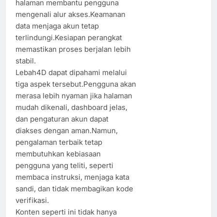
halaman membantu pengguna
mengenali alur akses.Keamanan
data menjaga akun tetap
terlindungi.Kesiapan perangkat
memastikan proses berjalan lebih
stabil.
Lebah4D dapat dipahami melalui
tiga aspek tersebut.Pengguna akan
merasa lebih nyaman jika halaman
mudah dikenali, dashboard jelas,
dan pengaturan akun dapat
diakses dengan aman.Namun,
pengalaman terbaik tetap
membutuhkan kebiasaan
pengguna yang teliti, seperti
membaca instruksi, menjaga kata
sandi, dan tidak membagikan kode
verifikasi.
Konten seperti ini tidak hanya