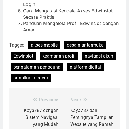
Login
Cara Mengatasi Kendala Akses Edwinslot
Secara Praktis
Panduan Mengelola Profil Edwinslot dengan
Aman
Tagged:
akses mobile
desain antarmuka
Edwinslot
keamanan profil
navigasi akun
pengalaman pengguna
platform digital
tampilan modern
Previous:
Next:
Post
navigation
Kaya787 dengan
Kaya787 dan
Sistem Navigasi
Pentingnya Tampilan
yang Mudah
Website yang Ramah