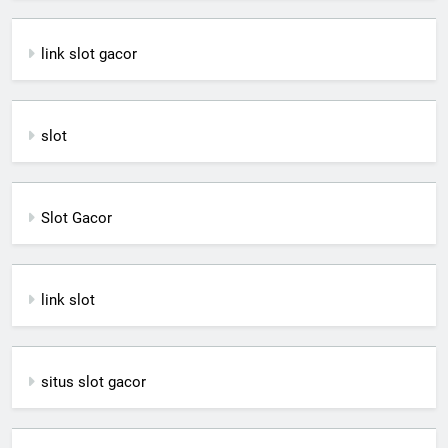
link slot gacor
slot
Slot Gacor
link slot
situs slot gacor