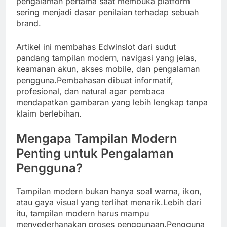
pengalaman pertama saat membuka platform
sering menjadi dasar penilaian terhadap sebuah
brand.
Artikel ini membahas Edwinslot dari sudut
pandang tampilan modern, navigasi yang jelas,
keamanan akun, akses mobile, dan pengalaman
pengguna.Pembahasan dibuat informatif,
profesional, dan natural agar pembaca
mendapatkan gambaran yang lebih lengkap tanpa
klaim berlebihan.
Mengapa Tampilan Modern
Penting untuk Pengalaman
Pengguna?
Tampilan modern bukan hanya soal warna, ikon,
atau gaya visual yang terlihat menarik.Lebih dari
itu, tampilan modern harus mampu
menyederhanakan proses penggunaan.Pengguna