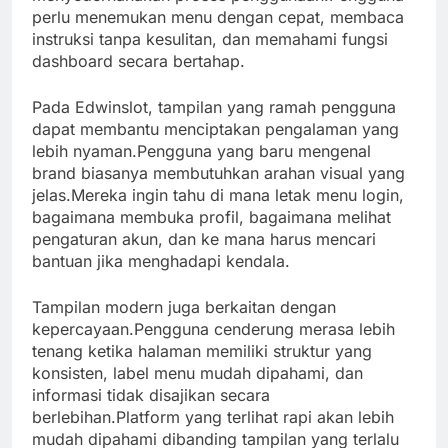
perlu menemukan menu dengan cepat, membaca
instruksi tanpa kesulitan, dan memahami fungsi
dashboard secara bertahap.
Pada Edwinslot, tampilan yang ramah pengguna
dapat membantu menciptakan pengalaman yang
lebih nyaman.Pengguna yang baru mengenal
brand biasanya membutuhkan arahan visual yang
jelas.Mereka ingin tahu di mana letak menu login,
bagaimana membuka profil, bagaimana melihat
pengaturan akun, dan ke mana harus mencari
bantuan jika menghadapi kendala.
Tampilan modern juga berkaitan dengan
kepercayaan.Pengguna cenderung merasa lebih
tenang ketika halaman memiliki struktur yang
konsisten, label menu mudah dipahami, dan
informasi tidak disajikan secara
berlebihan.Platform yang terlihat rapi akan lebih
mudah dipahami dibanding tampilan yang terlalu