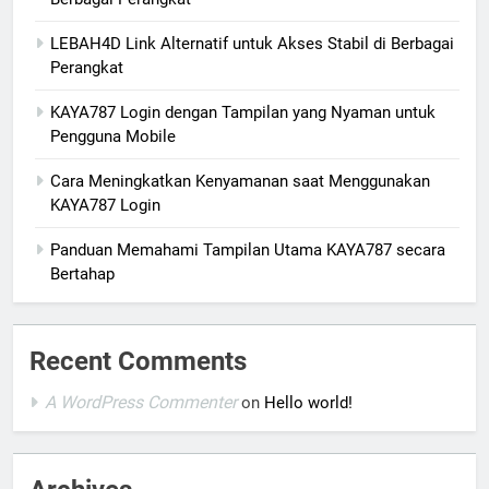
LEBAH4D Link Alternatif untuk Akses Stabil di Berbagai
Perangkat
KAYA787 Login dengan Tampilan yang Nyaman untuk
Pengguna Mobile
Cara Meningkatkan Kenyamanan saat Menggunakan
KAYA787 Login
Panduan Memahami Tampilan Utama KAYA787 secara
Bertahap
Recent Comments
A WordPress Commenter
on
Hello world!