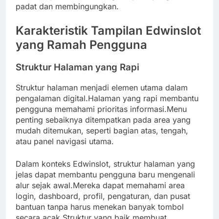
padat dan membingungkan.
Karakteristik Tampilan Edwinslot
yang Ramah Pengguna
Struktur Halaman yang Rapi
Struktur halaman menjadi elemen utama dalam
pengalaman digital.Halaman yang rapi membantu
pengguna memahami prioritas informasi.Menu
penting sebaiknya ditempatkan pada area yang
mudah ditemukan, seperti bagian atas, tengah,
atau panel navigasi utama.
Dalam konteks Edwinslot, struktur halaman yang
jelas dapat membantu pengguna baru mengenali
alur sejak awal.Mereka dapat memahami area
login, dashboard, profil, pengaturan, dan pusat
bantuan tanpa harus menekan banyak tombol
secara acak.Struktur yang baik membuat