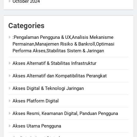
October 2024
Categories
:Pengalaman Pengguna & UX,Analisis Mekanisme
Permainan,Manajemen Risiko & Bankroll,Optimasi
Performa Akses,Stabilitas Sistem & Jaringan
Akses Alternatif & Stabilitas Infrastruktur
Akses Alternatif dan Kompatibilitas Perangkat
Akses Digital & Teknologi Jaringan
Akses Platform Digital
Akses Resmi, Keamanan Digital, Panduan Pengguna
Akses Utama Pengguna