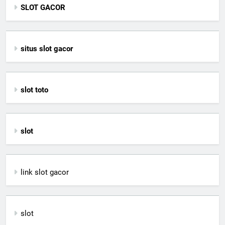
SLOT GACOR
situs slot gacor
slot toto
slot
link slot gacor
slot