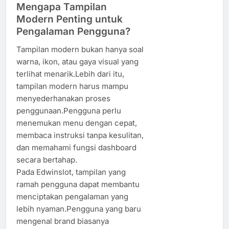
Mengapa Tampilan
Modern Penting untuk
Pengalaman Pengguna?
Tampilan modern bukan hanya soal
warna, ikon, atau gaya visual yang
terlihat menarik.Lebih dari itu,
tampilan modern harus mampu
menyederhanakan proses
penggunaan.Pengguna perlu
menemukan menu dengan cepat,
membaca instruksi tanpa kesulitan,
dan memahami fungsi dashboard
secara bertahap.
Pada Edwinslot, tampilan yang
ramah pengguna dapat membantu
menciptakan pengalaman yang
lebih nyaman.Pengguna yang baru
mengenal brand biasanya