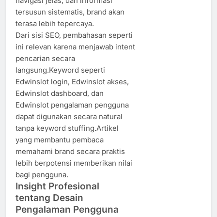
navigasi jelas, dan informasi
tersusun sistematis, brand akan
terasa lebih tepercaya.
Dari sisi SEO, pembahasan seperti
ini relevan karena menjawab intent
pencarian secara
langsung.Keyword seperti
Edwinslot login, Edwinslot akses,
Edwinslot dashboard, dan
Edwinslot pengalaman pengguna
dapat digunakan secara natural
tanpa keyword stuffing.Artikel
yang membantu pembaca
memahami brand secara praktis
lebih berpotensi memberikan nilai
bagi pengguna.
Insight Profesional
tentang Desain
Pengalaman Pengguna