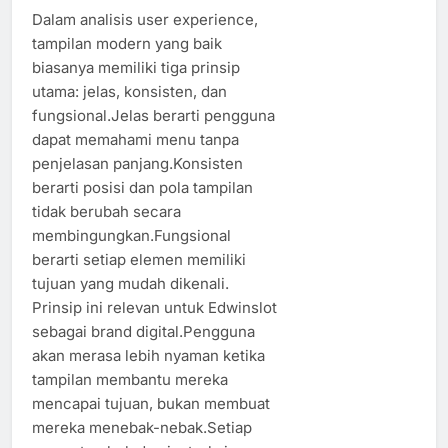
Dalam analisis user experience,
tampilan modern yang baik
biasanya memiliki tiga prinsip
utama: jelas, konsisten, dan
fungsional.Jelas berarti pengguna
dapat memahami menu tanpa
penjelasan panjang.Konsisten
berarti posisi dan pola tampilan
tidak berubah secara
membingungkan.Fungsional
berarti setiap elemen memiliki
tujuan yang mudah dikenali.
Prinsip ini relevan untuk Edwinslot
sebagai brand digital.Pengguna
akan merasa lebih nyaman ketika
tampilan membantu mereka
mencapai tujuan, bukan membuat
mereka menebak-nebak.Setiap