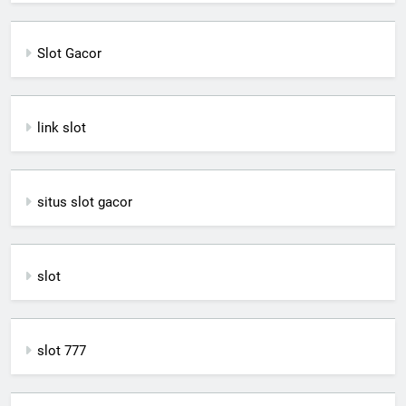
Slot Gacor
link slot
situs slot gacor
slot
slot 777