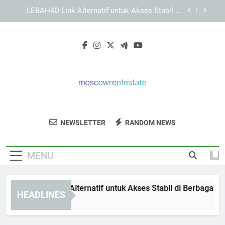
Skip
KAYA787 Login dengan Tampilan yang Nyaman
to
untuk Pengguna Mobile
content
Cara Meningkatkan Kenyamanan saat
Menggunakan KAYA787 Login
EDWINSLOT Link Alternatif untuk Akses Stabil di
Berbagai Perangkat
LEBAH4D Link Alternatif untuk Akses Stabil di
Berbagai Perangkat
KAYA787 Login dengan Tampilan yang Nyaman
untuk Pengguna Mobile
Moscow Rent
Sewa Properti Berkualitas Di Moskow
Cara Meningkatkan Kenyamanan saat
NEWSLETTER
RANDOM NEWS
Estate
Menggunakan KAYA787 Login
Dengan Layanan Dari Moscow Rent Estate.
MENU
WINSLOT Link Alternatif untuk Akses Stabil di Berbagai Peran
HEADLINES
Weeks Ago