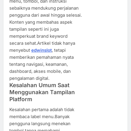
menu, tombol, dan instruksi
sebaiknya mendukung perjalanan
pengguna dari awal hingga selesai.
Konten yang membahas aspek
tampilan seperti ini juga
memperkuat brand keyword
secara sehat.Artikel tidak hanya
menyebut
edwinslot
, tetapi
memberikan pemahaman nyata
tentang navigasi, keamanan,
dashboard, akses mobile, dan
pengalaman digital.
Kesalahan Umum Saat
Menggunakan Tampilan
Platform
Kesalahan pertama adalah tidak
membaca label menu.Banyak
pengguna langsung menekan
tombol tanpa memahami