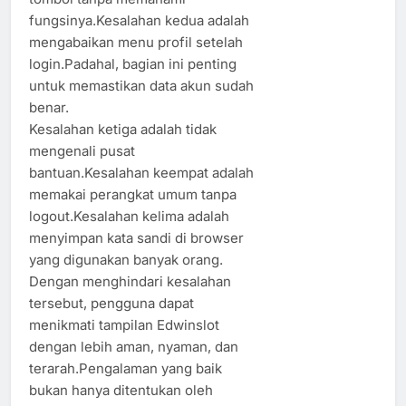
fungsinya.Kesalahan kedua adalah
mengabaikan menu profil setelah
login.Padahal, bagian ini penting
untuk memastikan data akun sudah
benar.
Kesalahan ketiga adalah tidak
mengenali pusat
bantuan.Kesalahan keempat adalah
memakai perangkat umum tanpa
logout.Kesalahan kelima adalah
menyimpan kata sandi di browser
yang digunakan banyak orang.
Dengan menghindari kesalahan
tersebut, pengguna dapat
menikmati tampilan Edwinslot
dengan lebih aman, nyaman, dan
terarah.Pengalaman yang baik
bukan hanya ditentukan oleh