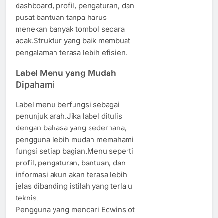
dashboard, profil, pengaturan, dan
pusat bantuan tanpa harus
menekan banyak tombol secara
acak.Struktur yang baik membuat
pengalaman terasa lebih efisien.
Label Menu yang Mudah
Dipahami
Label menu berfungsi sebagai
penunjuk arah.Jika label ditulis
dengan bahasa yang sederhana,
pengguna lebih mudah memahami
fungsi setiap bagian.Menu seperti
profil, pengaturan, bantuan, dan
informasi akun akan terasa lebih
jelas dibanding istilah yang terlalu
teknis.
Pengguna yang mencari Edwinslot