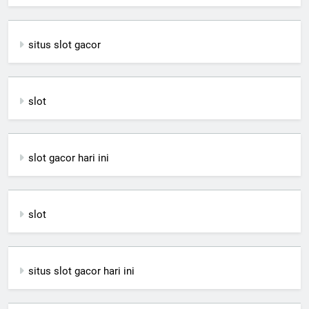
situs slot gacor
slot
slot gacor hari ini
slot
situs slot gacor hari ini