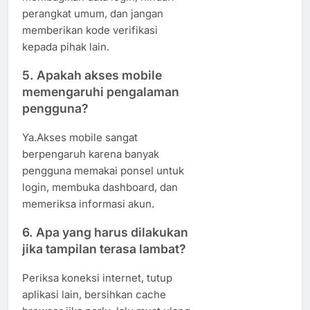
perangkat umum, dan jangan
memberikan kode verifikasi
kepada pihak lain.
5. Apakah akses mobile
memengaruhi pengalaman
pengguna?
Ya.Akses mobile sangat
berpengaruh karena banyak
pengguna memakai ponsel untuk
login, membuka dashboard, dan
memeriksa informasi akun.
6. Apa yang harus dilakukan
jika tampilan terasa lambat?
Periksa koneksi internet, tutup
aplikasi lain, bersihkan cache