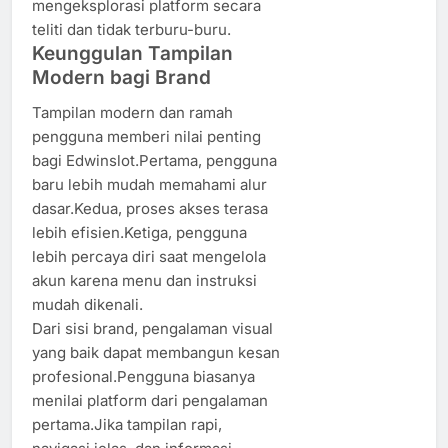
mengeksplorasi platform secara
teliti dan tidak terburu-buru.
Keunggulan Tampilan
Modern bagi Brand
Tampilan modern dan ramah
pengguna memberi nilai penting
bagi Edwinslot.Pertama, pengguna
baru lebih mudah memahami alur
dasar.Kedua, proses akses terasa
lebih efisien.Ketiga, pengguna
lebih percaya diri saat mengelola
akun karena menu dan instruksi
mudah dikenali.
Dari sisi brand, pengalaman visual
yang baik dapat membangun kesan
profesional.Pengguna biasanya
menilai platform dari pengalaman
pertama.Jika tampilan rapi,