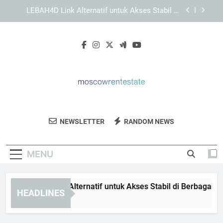
Skip
KAYA787 Login dengan Tampilan yang Nyaman
to
untuk Pengguna Mobile
content
Cara Meningkatkan Kenyamanan saat
Menggunakan KAYA787 Login
EDWINSLOT Link Alternatif untuk Akses Stabil di
Berbagai Perangkat
LEBAH4D Link Alternatif untuk Akses Stabil di
Berbagai Perangkat
KAYA787 Login dengan Tampilan yang Nyaman
untuk Pengguna Mobile
Moscow Rent
Sewa Properti Berkualitas Di Moskow
Cara Meningkatkan Kenyamanan saat
NEWSLETTER
RANDOM NEWS
Estate
Menggunakan KAYA787 Login
Dengan Layanan Dari Moscow Rent Estate.
MENU
WINSLOT Link Alternatif untuk Akses Stabil di Berbagai Peran
HEADLINES
Weeks Ago