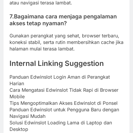
atau navigasi terasa lambat.
7.Bagaimana cara menjaga pengalaman
akses tetap nyaman?
Gunakan perangkat yang sehat, browser terbaru,
koneksi stabil, serta rutin membersihkan cache jika
halaman mulai terasa lambat.
Internal Linking Suggestion
Panduan Edwinslot Login Aman di Perangkat
Harian
Cara Mengatasi Edwinslot Tidak Rapi di Browser
Mobile
Tips Mengoptimalkan Akses Edwinslot di Ponsel
Panduan Edwinslot untuk Pengguna Baru dengan
Navigasi Mudah
Solusi Edwinslot Loading Lama di Laptop dan
Desktop