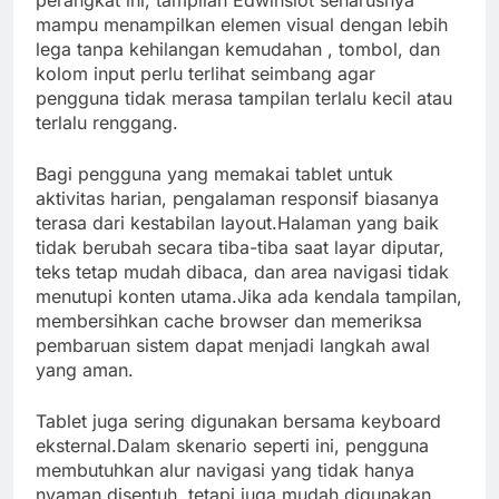
mampu menampilkan elemen visual dengan lebih
lega tanpa kehilangan kemudahan , tombol, dan
kolom input perlu terlihat seimbang agar
pengguna tidak merasa tampilan terlalu kecil atau
terlalu renggang.
Bagi pengguna yang memakai tablet untuk
aktivitas harian, pengalaman responsif biasanya
terasa dari kestabilan layout.Halaman yang baik
tidak berubah secara tiba-tiba saat layar diputar,
teks tetap mudah dibaca, dan area navigasi tidak
menutupi konten utama.Jika ada kendala tampilan,
membersihkan cache browser dan memeriksa
pembaruan sistem dapat menjadi langkah awal
yang aman.
Tablet juga sering digunakan bersama keyboard
eksternal.Dalam skenario seperti ini, pengguna
membutuhkan alur navigasi yang tidak hanya
nyaman disentuh, tetapi juga mudah digunakan