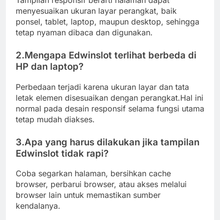
menyesuaikan ukuran layar perangkat, baik
ponsel, tablet, laptop, maupun desktop, sehingga
tetap nyaman dibaca dan digunakan.
2.Mengapa Edwinslot terlihat berbeda di
HP dan laptop?
Perbedaan terjadi karena ukuran layar dan tata
letak elemen disesuaikan dengan perangkat.Hal ini
normal pada desain responsif selama fungsi utama
tetap mudah diakses.
3.Apa yang harus dilakukan jika tampilan
Edwinslot tidak rapi?
Coba segarkan halaman, bersihkan cache
browser, perbarui browser, atau akses melalui
browser lain untuk memastikan sumber
kendalanya.