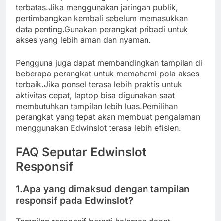
terbatas.Jika menggunakan jaringan publik,
pertimbangkan kembali sebelum memasukkan
data penting.Gunakan perangkat pribadi untuk
akses yang lebih aman dan nyaman.
Pengguna juga dapat membandingkan tampilan di
beberapa perangkat untuk memahami pola akses
terbaik.Jika ponsel terasa lebih praktis untuk
aktivitas cepat, laptop bisa digunakan saat
membutuhkan tampilan lebih luas.Pemilihan
perangkat yang tepat akan membuat pengalaman
menggunakan Edwinslot terasa lebih efisien.
FAQ Seputar Edwinslot
Responsif
1.Apa yang dimaksud dengan tampilan
responsif pada Edwinslot?
Tampilan responsif berarti halaman dapat