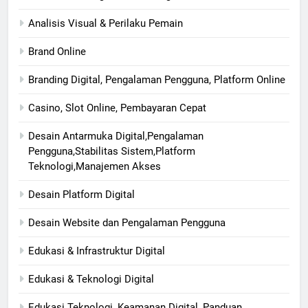
Analisis Visual & Perilaku Pemain
Brand Online
Branding Digital, Pengalaman Pengguna, Platform Online
Casino, Slot Online, Pembayaran Cepat
Desain Antarmuka Digital,Pengalaman
Pengguna,Stabilitas Sistem,Platform
Teknologi,Manajemen Akses
Desain Platform Digital
Desain Website dan Pengalaman Pengguna
Edukasi & Infrastruktur Digital
Edukasi & Teknologi Digital
Edukasi Teknologi, Keamanan Digital, Panduan