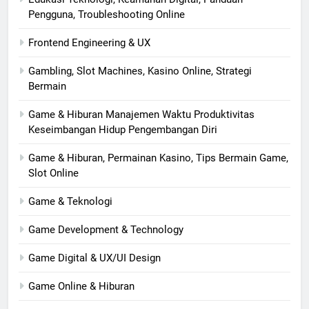
Pengguna, Troubleshooting Online
Frontend Engineering & UX
Gambling, Slot Machines, Kasino Online, Strategi
Bermain
Game & Hiburan Manajemen Waktu Produktivitas
Keseimbangan Hidup Pengembangan Diri
Game & Hiburan, Permainan Kasino, Tips Bermain Game,
Slot Online
Game & Teknologi
Game Development & Technology
Game Digital & UX/UI Design
Game Online & Hiburan