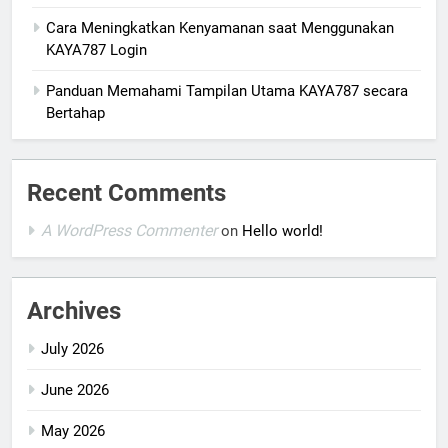
Cara Meningkatkan Kenyamanan saat Menggunakan
KAYA787 Login
Panduan Memahami Tampilan Utama KAYA787 secara
Bertahap
Recent Comments
A WordPress Commenter
on
Hello world!
Archives
July 2026
June 2026
May 2026