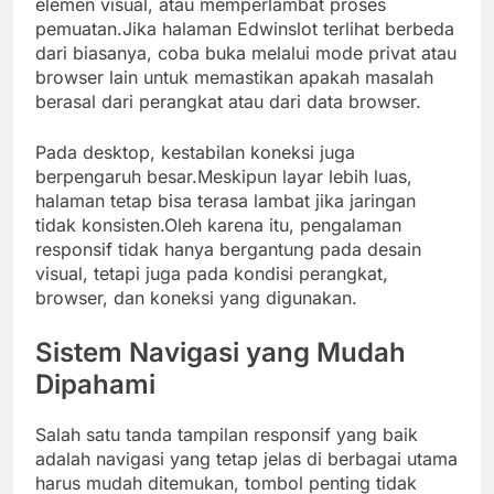
elemen visual, atau memperlambat proses
pemuatan.Jika halaman Edwinslot terlihat berbeda
dari biasanya, coba buka melalui mode privat atau
browser lain untuk memastikan apakah masalah
berasal dari perangkat atau dari data browser.
Pada desktop, kestabilan koneksi juga
berpengaruh besar.Meskipun layar lebih luas,
halaman tetap bisa terasa lambat jika jaringan
tidak konsisten.Oleh karena itu, pengalaman
responsif tidak hanya bergantung pada desain
visual, tetapi juga pada kondisi perangkat,
browser, dan koneksi yang digunakan.
Sistem Navigasi yang Mudah
Dipahami
Salah satu tanda tampilan responsif yang baik
adalah navigasi yang tetap jelas di berbagai utama
harus mudah ditemukan, tombol penting tidak