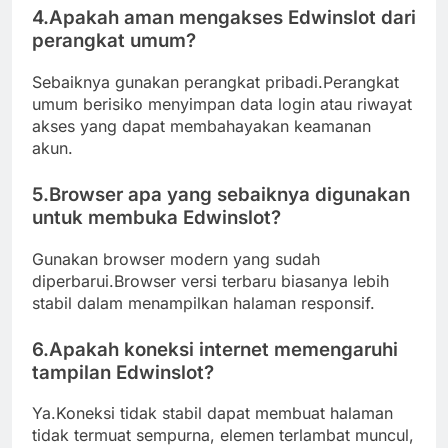
4.Apakah aman mengakses Edwinslot dari
perangkat umum?
Sebaiknya gunakan perangkat pribadi.Perangkat
umum berisiko menyimpan data login atau riwayat
akses yang dapat membahayakan keamanan
akun.
5.Browser apa yang sebaiknya digunakan
untuk membuka Edwinslot?
Gunakan browser modern yang sudah
diperbarui.Browser versi terbaru biasanya lebih
stabil dalam menampilkan halaman responsif.
6.Apakah koneksi internet memengaruhi
tampilan Edwinslot?
Ya.Koneksi tidak stabil dapat membuat halaman
tidak termuat sempurna, elemen terlambat muncul,