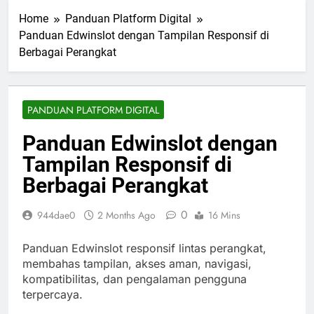
Home
Panduan Platform Digital
Panduan Edwinslot dengan Tampilan Responsif di
Berbagai Perangkat
PANDUAN PLATFORM DIGITAL
Panduan Edwinslot dengan
Tampilan Responsif di
Berbagai Perangkat
0
944dae0
2 Months Ago
16 Mins
Panduan Edwinslot responsif lintas perangkat,
membahas tampilan, akses aman, navigasi,
kompatibilitas, dan pengalaman pengguna
terpercaya.