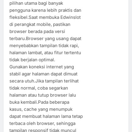
pilihan utama bagi banyak
pengguna karena lebih praktis dan
fleksibel.Saat membuka Edwinslot
di perangkat mobile, pastikan
browser berada pada versi
terbaru.Browser yang usang dapat
menyebabkan tampilan tidak rapi,
halaman lambat, atau fitur tertentu
tidak berjalan optimal.
Gunakan koneksi internet yang
stabil agar halaman dapat dimuat
secara utuh.Jika tampilan terlihat
tidak normal, coba segarkan
halaman atau tutup browser lalu
buka kembali.Pada beberapa
kasus, cache yang menumpuk
dapat membuat halaman lama tetap
terbaca oleh browser, sehingga
tampilan responsif tidak muncul