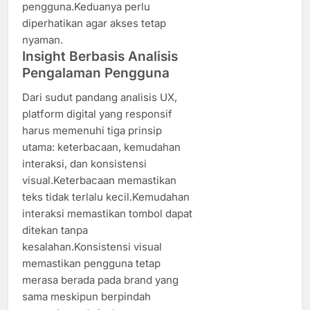
pengguna.Keduanya perlu
diperhatikan agar akses tetap
nyaman.
Insight Berbasis Analisis
Pengalaman Pengguna
Dari sudut pandang analisis UX,
platform digital yang responsif
harus memenuhi tiga prinsip
utama: keterbacaan, kemudahan
interaksi, dan konsistensi
visual.Keterbacaan memastikan
teks tidak terlalu kecil.Kemudahan
interaksi memastikan tombol dapat
ditekan tanpa
kesalahan.Konsistensi visual
memastikan pengguna tetap
merasa berada pada brand yang
sama meskipun berpindah