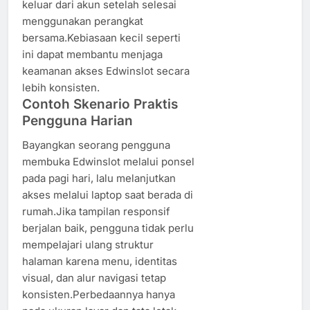
keluar dari akun setelah selesai
menggunakan perangkat
bersama.Kebiasaan kecil seperti
ini dapat membantu menjaga
keamanan akses Edwinslot secara
lebih konsisten.
Contoh Skenario Praktis
Pengguna Harian
Bayangkan seorang pengguna
membuka Edwinslot melalui ponsel
pada pagi hari, lalu melanjutkan
akses melalui laptop saat berada di
rumah.Jika tampilan responsif
berjalan baik, pengguna tidak perlu
mempelajari ulang struktur
halaman karena menu, identitas
visual, dan alur navigasi tetap
konsisten.Perbedaannya hanya