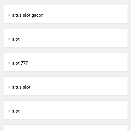
situs slot gacor
slot
slot 777
situs slot
slot