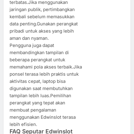
terbatas.Jika menggunakan
jaringan publik, pertimbangkan
kembali sebelum memasukkan
data penting.Gunakan perangkat
pribadi untuk akses yang lebih
aman dan nyaman.
Pengguna juga dapat
membandingkan tampilan di
beberapa perangkat untuk
memahami pola akses terbaik.Jika
ponsel terasa lebih praktis untuk
aktivitas cepat, laptop bisa
digunakan saat membutuhkan
tampilan lebih luas.Pemilihan
perangkat yang tepat akan
membuat pengalaman
menggunakan Edwinslot terasa
lebih efisien.
FAQ Seputar Edwinslot