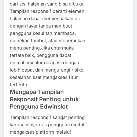
dari sisi halaman yang bisa dibuka.
Tampilan responsif berarti elemen
halaman dapat menyesuaikan diri
dengan layar tanpa membuat
pengguna kesulitan membaca,
menekan tombol, atau menemukan
menu penting.Jika antarmuka
tertata baik, pengguna dapat
memahami alur navigasi dengan
lebih cepat dan mengurangi risiko
kesalahan saat mengakses fitur
tertentu.
Mengapa Tampilan
Responsif Penting untuk
Pengguna Edwinslot
Tampilan responsif sangat penting
karena mayoritas pengguna digital
mengakses platform melalui