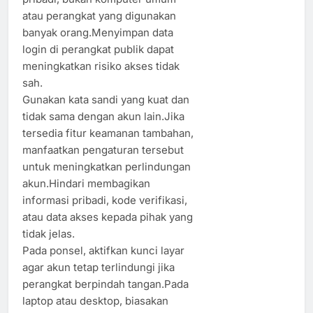
atau perangkat yang digunakan
banyak orang.Menyimpan data
login di perangkat publik dapat
meningkatkan risiko akses tidak
sah.
Gunakan kata sandi yang kuat dan
tidak sama dengan akun lain.Jika
tersedia fitur keamanan tambahan,
manfaatkan pengaturan tersebut
untuk meningkatkan perlindungan
akun.Hindari membagikan
informasi pribadi, kode verifikasi,
atau data akses kepada pihak yang
tidak jelas.
Pada ponsel, aktifkan kunci layar
agar akun tetap terlindungi jika
perangkat berpindah tangan.Pada
laptop atau desktop, biasakan