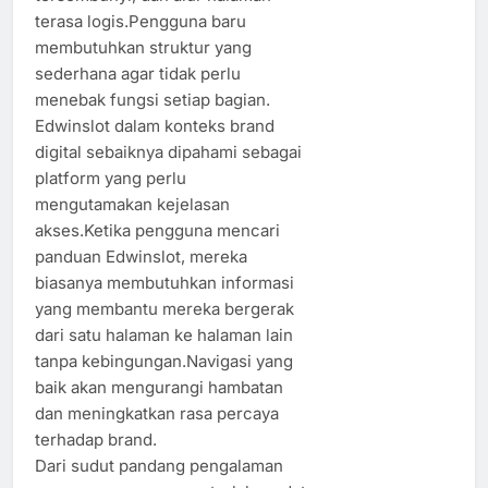
terasa logis.Pengguna baru
membutuhkan struktur yang
sederhana agar tidak perlu
menebak fungsi setiap bagian.
Edwinslot dalam konteks brand
digital sebaiknya dipahami sebagai
platform yang perlu
mengutamakan kejelasan
akses.Ketika pengguna mencari
panduan Edwinslot, mereka
biasanya membutuhkan informasi
yang membantu mereka bergerak
dari satu halaman ke halaman lain
tanpa kebingungan.Navigasi yang
baik akan mengurangi hambatan
dan meningkatkan rasa percaya
terhadap brand.
Dari sudut pandang pengalaman