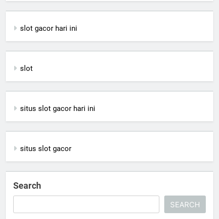
slot gacor hari ini
slot
situs slot gacor hari ini
situs slot gacor
Search
SEARCH