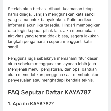
Setelah akun berhasil dibuat, keamanan tetap
harus dijaga. Jangan menggunakan kata sandi
yang sama untuk banyak akun. Rutin periksa
informasi akun jika tersedia. Hindari membagikan
data login kepada pihak lain. Jika menemukan
aktivitas yang terasa tidak biasa, segera lakukan
langkah pengamanan seperti mengganti kata
sandi.
Pengguna juga sebaiknya memahami fitur dasar
akun sebelum menggunakan layanan lebih jauh.
Mengenali menu, pengaturan, dan opsi bantuan
akan memudahkan pengguna saat membutuhkan
penyesuaian atau menghadapi kendala teknis.
FAQ Seputar Daftar KAYA787
1. Apa itu KAYA787?