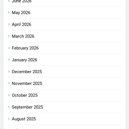
June 2026
May 2026
April 2026
March 2026
February 2026
January 2026
December 2025
November 2025
October 2025
September 2025
August 2025