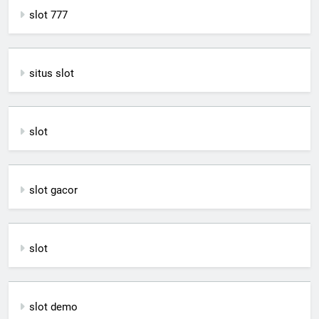
slot 777
situs slot
slot
slot gacor
slot
slot demo