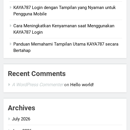
KAYA787 Login dengan Tampilan yang Nyaman untuk
Pengguna Mobile
Cara Meningkatkan Kenyamanan saat Menggunakan
KAYA787 Login
Panduan Memahami Tampilan Utama KAYA787 secara
Bertahap
Recent Comments
A WordPress Commenter
on
Hello world!
Archives
July 2026