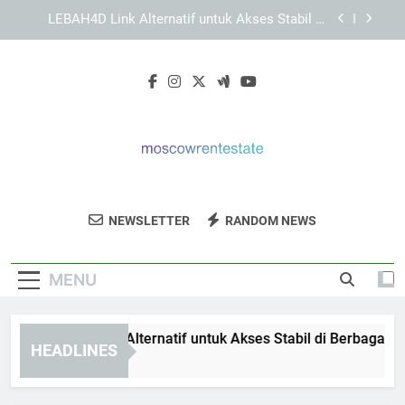
Skip
KAYA787 Login dengan Tampilan yang Nyaman
to
untuk Pengguna Mobile
content
Cara Meningkatkan Kenyamanan saat
Menggunakan KAYA787 Login
EDWINSLOT Link Alternatif untuk Akses Stabil di
Berbagai Perangkat
LEBAH4D Link Alternatif untuk Akses Stabil di
Berbagai Perangkat
KAYA787 Login dengan Tampilan yang Nyaman
untuk Pengguna Mobile
Moscow Rent
Sewa Properti Berkualitas Di Moskow
Cara Meningkatkan Kenyamanan saat
NEWSLETTER
RANDOM NEWS
Estate
Menggunakan KAYA787 Login
Dengan Layanan Dari Moscow Rent Estate.
MENU
WINSLOT Link Alternatif untuk Akses Stabil di Berbagai Peran
HEADLINES
Weeks Ago