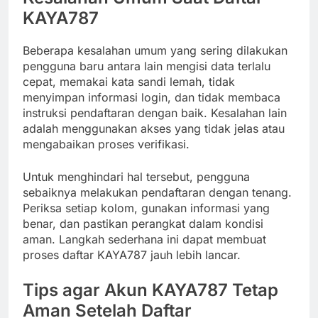
KAYA787
Beberapa kesalahan umum yang sering dilakukan
pengguna baru antara lain mengisi data terlalu
cepat, memakai kata sandi lemah, tidak
menyimpan informasi login, dan tidak membaca
instruksi pendaftaran dengan baik. Kesalahan lain
adalah menggunakan akses yang tidak jelas atau
mengabaikan proses verifikasi.
Untuk menghindari hal tersebut, pengguna
sebaiknya melakukan pendaftaran dengan tenang.
Periksa setiap kolom, gunakan informasi yang
benar, dan pastikan perangkat dalam kondisi
aman. Langkah sederhana ini dapat membuat
proses daftar KAYA787 jauh lebih lancar.
Tips agar Akun KAYA787 Tetap
Aman Setelah Daftar