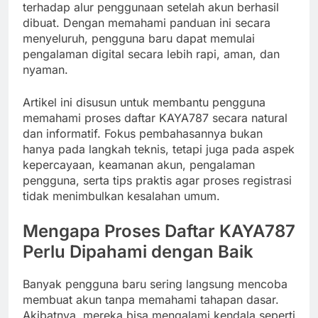
terhadap alur penggunaan setelah akun berhasil
dibuat. Dengan memahami panduan ini secara
menyeluruh, pengguna baru dapat memulai
pengalaman digital secara lebih rapi, aman, dan
nyaman.
Artikel ini disusun untuk membantu pengguna
memahami proses daftar KAYA787 secara natural
dan informatif. Fokus pembahasannya bukan
hanya pada langkah teknis, tetapi juga pada aspek
kepercayaan, keamanan akun, pengalaman
pengguna, serta tips praktis agar proses registrasi
tidak menimbulkan kesalahan umum.
Mengapa Proses Daftar KAYA787
Perlu Dipahami dengan Baik
Banyak pengguna baru sering langsung mencoba
membuat akun tanpa memahami tahapan dasar.
Akibatnya, mereka bisa mengalami kendala seperti