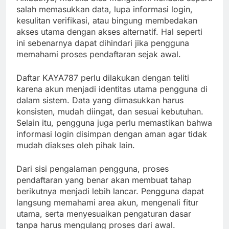
salah memasukkan data, lupa informasi login,
kesulitan verifikasi, atau bingung membedakan
akses utama dengan akses alternatif. Hal seperti
ini sebenarnya dapat dihindari jika pengguna
memahami proses pendaftaran sejak awal.
Daftar KAYA787 perlu dilakukan dengan teliti
karena akun menjadi identitas utama pengguna di
dalam sistem. Data yang dimasukkan harus
konsisten, mudah diingat, dan sesuai kebutuhan.
Selain itu, pengguna juga perlu memastikan bahwa
informasi login disimpan dengan aman agar tidak
mudah diakses oleh pihak lain.
Dari sisi pengalaman pengguna, proses
pendaftaran yang benar akan membuat tahap
berikutnya menjadi lebih lancar. Pengguna dapat
langsung memahami area akun, mengenali fitur
utama, serta menyesuaikan pengaturan dasar
tanpa harus mengulang proses dari awal.