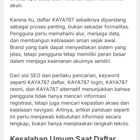
akun.
Karena itu, daftar KAYA787 sebaiknya dipandang
sebagai proses penting, bukan sekadar formalitas.
Pengguna perlu memahami alur, menjaga data,
dan membangun kebiasaan aman sejak awal.
Brand yang baik dapat menyediakan sistem yang
jelas, tetapi pengguna tetap memiliki peran besar
dalam menjaga keamanan akunnya sendiri.
Dari sisi SEO dan perilaku pencarian, keyword
seperti KAYA787 daftar, KAYA787 login, KAYA787
resmi, dan KAYA787 alternatif menunjukkan bahwa
pengguna tidak hanya mencari informasi
registrasi, tetapi juga mencari kepastian akses dan
kejelasan navigasi. Artinya, artikel panduan seperti
ini perlu menjawab kebutuhan informasi secara
lengkap, bukan hanya menjelaskan langkah teknis.
Kesalahan Umum Saat Daftar