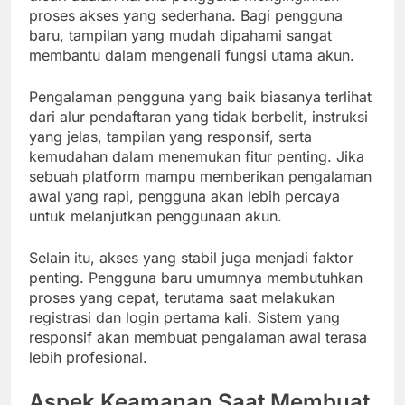
proses akses yang sederhana. Bagi pengguna
baru, tampilan yang mudah dipahami sangat
membantu dalam mengenali fungsi utama akun.
Pengalaman pengguna yang baik biasanya terlihat
dari alur pendaftaran yang tidak berbelit, instruksi
yang jelas, tampilan yang responsif, serta
kemudahan dalam menemukan fitur penting. Jika
sebuah platform mampu memberikan pengalaman
awal yang rapi, pengguna akan lebih percaya
untuk melanjutkan penggunaan akun.
Selain itu, akses yang stabil juga menjadi faktor
penting. Pengguna baru umumnya membutuhkan
proses yang cepat, terutama saat melakukan
registrasi dan login pertama kali. Sistem yang
responsif akan membuat pengalaman awal terasa
lebih profesional.
Aspek Keamanan Saat Membuat